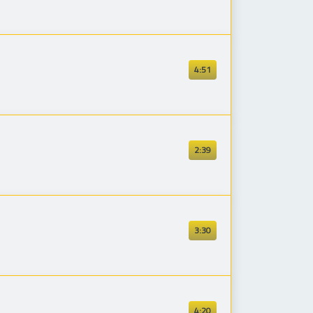
4:51
2:39
3:30
4:20