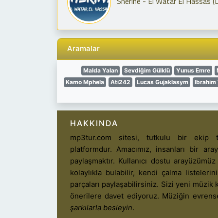
Sherine - El Watar El Hassas (L
Aramalar
Malda Yalan
Sevdiğim Gülklü
Yunus Emre
Kamo Mphela
Ati242
Lucas Gujaklasym
Ibrahim 
HAKKINDA
mp3tur.com sitesi, tutkulu bir ekip t
platformdur. Amacımız, insanları bir ar
paylaşmaktır. Kullanıcı dostu arayüzümüz
kolaylıkla bulabilir, kendi çalma listelerin
parçaları paylaşabilirsiniz. Sizi yeni müzik k
önerilere davet ediyoruz. Müziğin evrens
şarkılarla besleyin
.