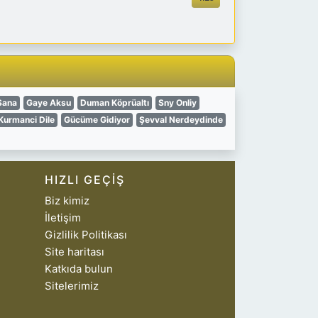
Sana
Gaye Aksu
Duman Köprüaltı
Sny Onliy
Kurmanci Dile
Gücüme Gidiyor
Şevval Nerdeydinde
HIZLI GEÇIŞ
Biz kimiz
İletişim
Gizlilik Politikası
Site haritası
Katkıda bulun
Sitelerimiz