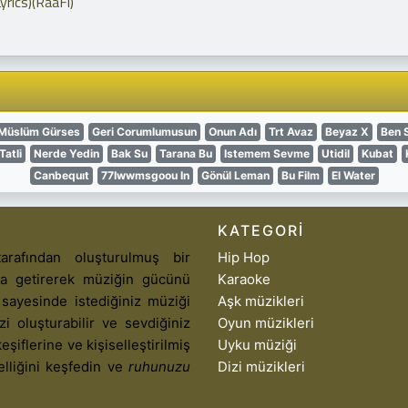
yrics)(RaaFi)
Müslüm Gürses
Geri Corumlumusun
Onun Adı
Trt Avaz
Beyaz X
Ben 
Tatli
Nerde Yedin
Bak Su
Tarana Bu
Istemem Sevme
Utidil
Kubat
Canbequıt
77Iwwmsgoou In
Gönül Leman
Bu Film
El Water
KATEGORI
arafından oluşturulmuş bir
Hip Hop
aya getirerek müziğin gücünü
Karaoke
 sayesinde istediğiniz müziği
Aşk müzikleri
izi oluşturabilir ve sevdiğiniz
Oyun müzikleri
eşiflerine ve kişiselleştirilmiş
Uyku müziği
elliğini keşfedin ve
ruhunuzu
Dizi müzikleri