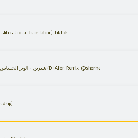
ansliteration + Translation) TikTok
Sherine - El Water El Hassas / شيرين - الوتر الحساس (DJ Allen Remix) @sherine
ped up)