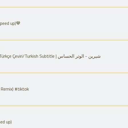
speed up)🤎
Sherine - El Watar El Hassas | Türkçe Çeviri/Turkish Subtitle | شيرين - الوتر الحساس
 Remix) #tiktok
ped up)