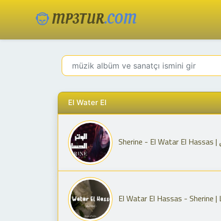
MP3TUR
.COM
El Water El
S