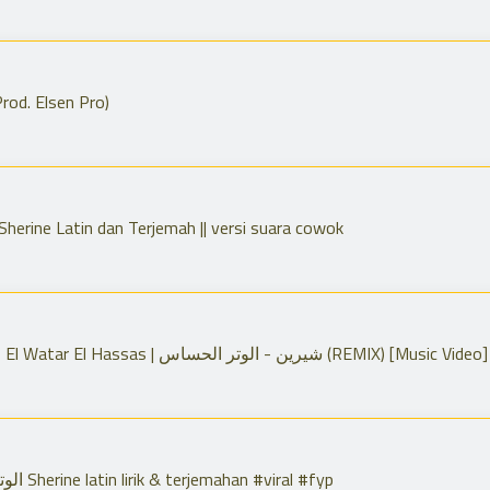
rod. Elsen Pro)
 Sherine Latin dan Terjemah || versi suara cowok
Kasim G x Ay Beats x Sherine - El Watar El Hassas | شيرين - الوتر الحساس (REMIX) [Music Video]
El Watar El Hassas الوتر الحسا س Sherine latin lirik & terjemahan #viral #fyp