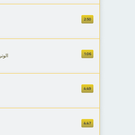
2:50
1:06
الوتر الحسا
4:49
4:47