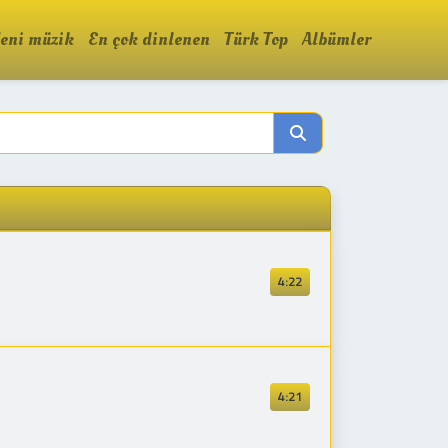
eni müzik
En çok dinlenen
Türk Top
Albümler
4:22
4:21