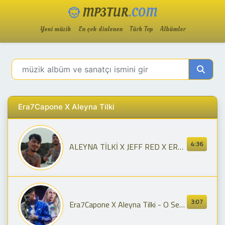
MP3TUR
.COM
Yeni müzik
En çok dinlenen
Türk Top
Albümler
Era7Capone X Aleyna Tilki
4:36
ALEYNA TİLKİ X JEFF RED X ERA7CAPONE X ALİZADE - CEVAPSIZ ÇINLAMA
3:07
Era7Capone X Aleyna Tilki - O Sen Olsan Bari