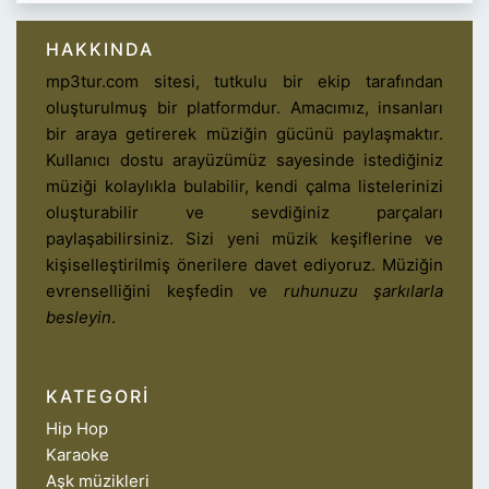
HAKKINDA
mp3tur.com sitesi, tutkulu bir ekip tarafından
oluşturulmuş bir platformdur. Amacımız, insanları
bir araya getirerek müziğin gücünü paylaşmaktır.
Kullanıcı dostu arayüzümüz sayesinde istediğiniz
müziği kolaylıkla bulabilir, kendi çalma listelerinizi
oluşturabilir ve sevdiğiniz parçaları
paylaşabilirsiniz. Sizi yeni müzik keşiflerine ve
kişiselleştirilmiş önerilere davet ediyoruz. Müziğin
evrenselliğini keşfedin ve
ruhunuzu şarkılarla
besleyin
.
KATEGORI
Hip Hop
Karaoke
Aşk müzikleri