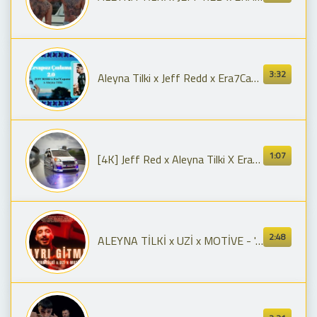
3:32
Aleyna Tilki x Jeff Redd x Era7Capone - CEVAPSIZ ÇINLAMA 2.0
1:07
[4K] Jeff Red x Aleyna Tilki X Era7capone - HUQQA 2.0 | Peugeot Partner Tepee
2:48
ALEYNA TİLKİ x UZİ x MOTİVE - 'AYRI GİTME,