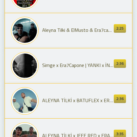
2:25
Aleyna Tilki & ElMusto & Era7capone - Bakıyorum 2.0 (Katladım Parayı ve Açıyorum Arayı)
2:36
Simge x Era7Capone | YANKI x İNTİHAR prod by. Ozan Bayraşa, SNOW (Official Lyric Video)
2:36
ALEYNA TİLKİ x BATUFLEX x ERA7CAPONE - GASSOLİNA 2.0
3:35
ALEYNA TİLKİ x JEFF RED x ERA7CAPONE ‘CEVAPSIZ ÇINLAMA,