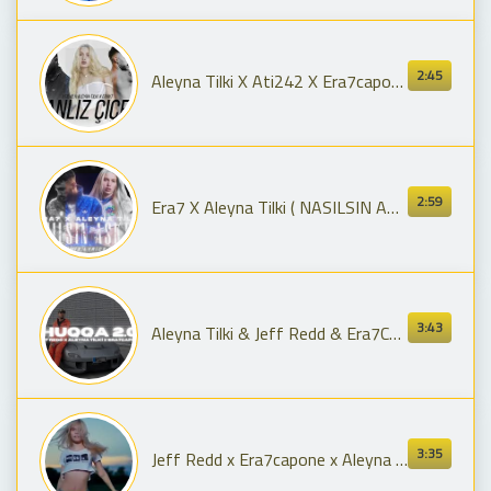
2:45
Aleyna Tilki X Ati242 X Era7capone - Yanlız Çiçek (Prod.Yahya Vural)
2:59
Era7 X Aleyna Tilki ( NASILSIN AŞKTA ? 2.0 ) | TİKTOK MİX | @Remix.lyrics808
3:43
Aleyna Tilki & Jeff Redd & Era7Capone - HUQQA 2.0 | Prod.SNOW & Yusuf Can Ölmez
3:35
Jeff Redd x Era7capone x Aleyna Tilki - Roman Havası 2.0