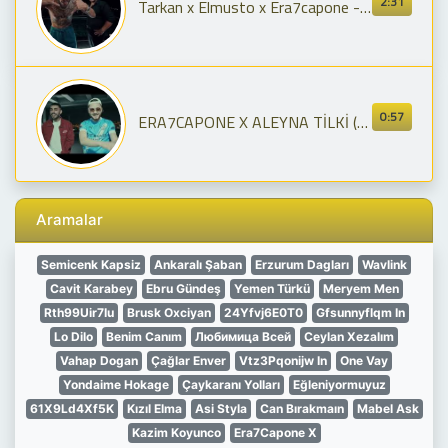
2:31
Tarkan x Elmusto x Era7capone - ADIMI KALBİNE YAZ 2.0 (rappixel)
0:57
ERA7CAPONE X ALEYNA TİLKİ (GASSOLİNA)
Aramalar
Semicenk Kapsiz
Ankaralı Şaban
Erzurum Dagları
Wavlink
Cavit Karabey
Ebru Gündeş
Yemen Türkü
Meryem Men
Rth99Uir7Iu
Brusk Oxciyan
24Yfvj6E0T0
Gfsunnyflqm In
Lo Dilo
Benim Canım
Любимица Всей
Ceylan Xezalım
Vahap Dogan
Çağlar Enver
Vtz3Pqonijw In
One Vay
Yondaime Hokage
Çaykaranı Yolları
Eğleniyormuyuz
61X9Ld4Xf5K
Kızıl Elma
Asi Styla
Can Bırakmaın
Mabel Ask
Kazim Koyunco
Era7Capone X