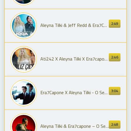
2:49
Aleyna Tilki & Jeff Redd & Era7Capone HUQQA 2.0 Prod;Yusuf Can Ölmez
2:46
Ati242 X Aleyna Tilki X Era7capone - Kavrulup Yanarım Ben Yine (Mix)
3:04
Era7Capone X Aleyna Tilki - O Sen Olsan Bari (Reverb)
2:48
Aleyna Tilki & Era7capone – O Sen Olsan Bari 2.0 Mix