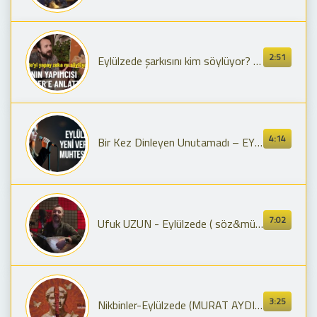
2:51
Eylülzede şarkısını kim söylüyor? Volkan Samet Altuntaş atv'ye anlattı - atv Ana Haber 23 Ekim 2025
4:14
Bir Kez Dinleyen Unutamadı – EYLÜLZADE 💔 (Yeni Versiyon | Damar + Hüzün)
7:02
Ufuk UZUN - Eylülzede ( söz&müzik: Serkan SELAY)
3:25
Nikbinler-Eylülzede (MURAT AYDIN REMIX)