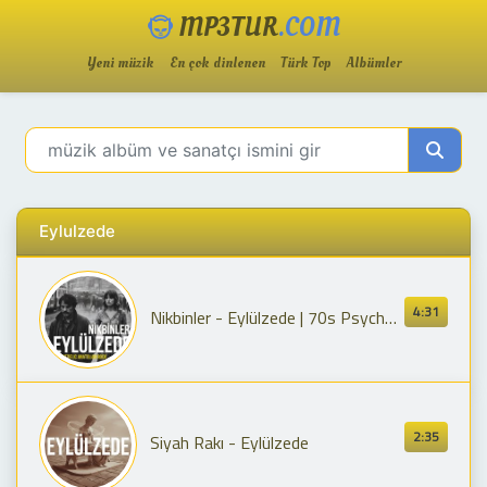
MP3TUR
.COM
Yeni müzik
En çok dinlenen
Türk Top
Albümler
Eylulzede
4:31
Nikbinler - Eylülzede | 70s Psychedelic Anatolian Rock
2:35
Siyah Rakı - Eylülzede