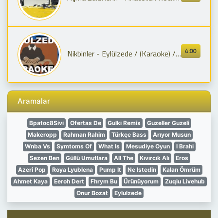
4:00
Nikbinler - Eylülzede / (Karaoke) / COVER
Aramalar
Bpatoc8Sivi
Ofertas De
Gulki Remix
Guzeller Guzeli
Makeropp
Rahman Rahim
Türkçe Bass
Arıyor Musun
Wnba Vs
Symtoms Of
What Is
Mesudiye Oyun
I Brahi
Sezen Ben
Güllü Umutlara
All The
Kıvırcık Alı
Eros
Azeri Pop
Roya Lyublena
Pump It
Ne Istedin
Kalan Ömrüm
Ahmet Kaya
Eeroh Dert
Fhrym Bu
Ürünüyorum
Zuqiu Livehub
Onur Bozat
Eylulzede