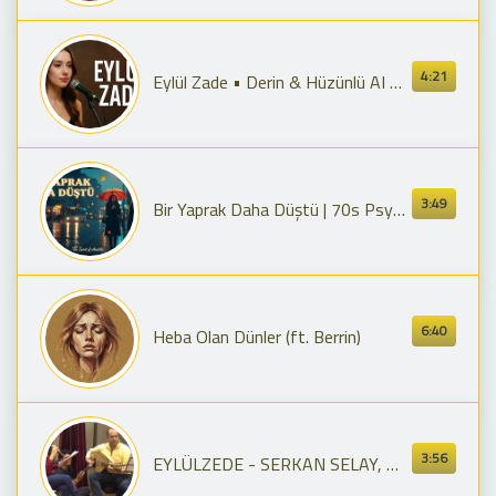
4:21
Eylül Zade • Derin & Hüzünlü AI Müzik
3:49
Bir Yaprak Daha Düştü | 70s Psychedelic Anatolian Rock
6:40
Heba Olan Dünler (ft. Berrin)
3:56
EYLÜLZEDE - SERKAN SELAY, MERVE NUR KARAGÜL