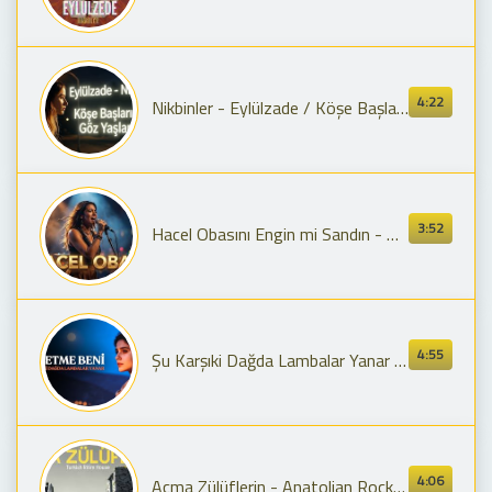
4:22
Nikbinler - Eylülzade / Köşe Başlarında İlk Göz Yaşlarında
3:52
Hacel Obasını Engin mi Sandın - Düet | Sivas Yöresi - Psychedelic Anatolian Rock Cover
4:55
Şu Karşıki Dağda Lambalar Yanar (Ayletme Beni) | 70'ler Psikedelik Anadolu Rock
4:06
Açma Zülüflerin - Anatolian Rock 70s Rock Cover | Turkish Ritim House Rock Cover