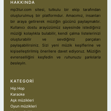
HAKKINDA
mp3tur.com sitesi, tutkulu bir ekip tarafından
oluşturulmuş bir platformdur. Amacımız, insanları
bir araya getirerek müziğin gücünü paylaşmaktır.
Kullanıcı dostu arayüzümüz sayesinde istediğiniz
müziği kolaylıkla bulabilir, kendi çalma listelerinizi
oluşturabilir ve sevdiğiniz parçaları
paylaşabilirsiniz. Sizi yeni müzik keşiflerine ve
kişiselleştirilmiş önerilere davet ediyoruz. Müziğin
evrenselliğini keşfedin ve
ruhunuzu şarkılarla
besleyin
.
KATEGORI
Hip Hop
Karaoke
Aşk müzikleri
Oyun müzikleri