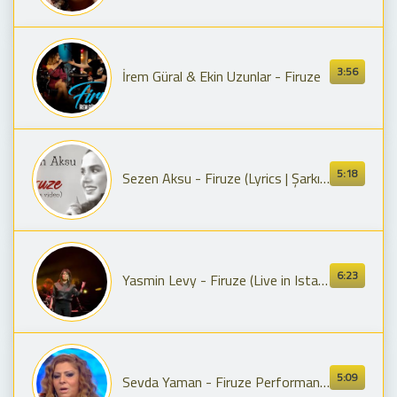
3:56
İrem Güral & Ekin Uzunlar - Firuze
5:18
Sezen Aksu - Firuze (Lyrics | Şarkı Sözleri)
6:23
Yasmin Levy - Firuze (Live in Istanbul, Zorlu Center PSM, 2022)
5:09
Sevda Yaman - Firuze Performansı - X Factor Star Işığı