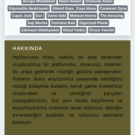
Avrupa Muhabbeti
Nalan Neden
Örümcek Adam
Düşmedim Ayaktayum
Ahmet Kaya
Daye Mana
Cansever Oyna
Cupıd Jack
Dar I
Deniz Seki
Mahsun Incime
The Amazing
Sap Marina
Destansı Bala
Gigachad Phonk
Çıkmışım Malatyadan
Gönul Yanlızı
Firuze Yasmin
HAKKINDA
mp3tur.com sitesi, tutkulu bir ekip tarafından
oluşturulmuş bir platformdur. Amacımız, insanları
bir araya getirerek müziğin gücünü paylaşmaktır.
Kullanıcı dostu arayüzümüz sayesinde istediğiniz
müziği kolaylıkla bulabilir, kendi çalma listelerinizi
oluşturabilir ve sevdiğiniz parçaları
paylaşabilirsiniz. Sizi yeni müzik keşiflerine ve
kişiselleştirilmiş önerilere davet ediyoruz. Müziğin
evrenselliğini keşfedin ve
ruhunuzu şarkılarla
besleyin
.