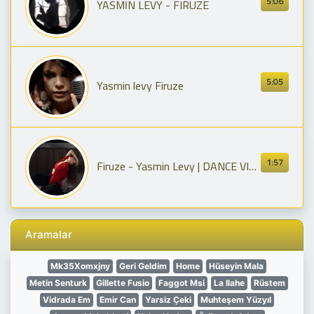
5:06
YASMİN LEVY - FIRUZE
5:05
Yasmin levy Firuze
1:57
Firuze - Yasmin Levy | DANCE VIDEO
Aramalar
Mk35Xomxjny
Geri Geldim
Home
Hüseyin Mala
Metin Senturk
Gillette Fusio
Faggot Msi
La Ilahe
Rüstem
Vidrada Em
Emir Can
Yarsiz Çeki
Muhteşem Yüzyıl