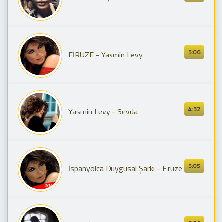
5:06
FİRUZE - Yasmin Levy
4:32
Yasmin Levy - Sevda
5:05
İspanyolca Duygusal Şarkı - Firuze