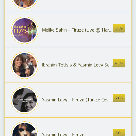
3:59
Melike Şahin - Firuze (Live @ Harbiye 2021)
4:59
Ibrahim Tetlsis & Yasmin Levy Seni Sana Birakmam ➹♥➹
2:05
Yasmin Levy - Firuze (Türkçe Çeviri)
5:01
Yasmin Levy - Firuze