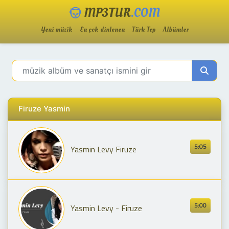
MP3TUR
.COM
Yeni müzik
En çok dinlenen
Türk Top
Albümler
Firuze Yasmin
5:05
Yasmin Levy Firuze
5:00
Yasmin Levy - Firuze