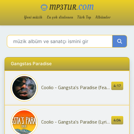
MP3TUR
.COM
Yeni müzik
En çok dinlenen
Türk Top
Albümler
Gangstas Paradise
4:17
Coolio - Gangsta's Paradise (feat. L.V.) [Offizielles Musikvideo]
4:04
Coolio - Gangsta's Paradise (Lyrics) ft. L.V.