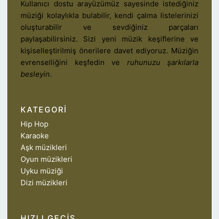
Kullanıcı dostu arayüzümüz sayesinde istediğiniz
müziği kolaylıkla bulabilir, kendi çalma listelerinizi
oluşturabilir ve sevdiğiniz parçaları
paylaşabilirsiniz. Sizi yeni müzik keşiflerine ve
kişiselleştirilmiş önerilere davet ediyoruz. Müziğin
evrenselliğini keşfedin ve
ruhunuzu şarkılarla
besleyin
.
KATEGORI
Hip Hop
Karaoke
Aşk müzikleri
Oyun müzikleri
Uyku müziği
Dizi müzikleri
HIZLI GEÇIŞ