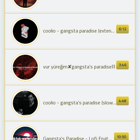
6:12
coolio - gangsta paradise (extended) (s l o w e d + r e v e r b)
3:46
vur yüreğim✘gangsta's paradise⛓
4:48
coolio - gangsta's paradise (slowed + reverb)
10:50
Gangsta's Paradise - Lofi Fruits Music [TikTok Remix] [Extended]