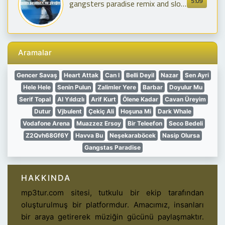
5:09
gangsters paradise remix and slowed+reverb
Aramalar
Gencer Savaş
Heart Attak
Can I
Belli Deyil
Nazar
Sen Ayri
Hele Hele
Senin Pulun
Zalimler Yere
Barbar
Doyulur Mu
Serif Topal
Al Yıldızlı
Arif Kurt
Ölene Kadar
Cavan Üreyim
Dutur
Vjbulent
Çekiç Ali
Hoşuna Mi
Dark Whale
Vodafone Arena
Muazzez Ersoy
Bir Teleefon
Seco Bedeli
Z2Qvh68Gf6Y
Havva Bu
Neşekaraböcek
Nasip Olursa
Gangstas Paradise
HAKKINDA
mp3tur.com sitesi, tutkulu bir ekip tarafından
oluşturulmuş bir platformdur. Amacımız, insanları
bir araya getirerek müziğin gücünü paylaşmaktır.