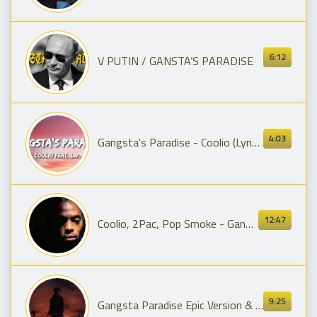
6:12
V PUTIN / GANSTA’S PARADISE
4:03
Gangsta's Paradise - Coolio (Lyrics) feat. L.V.
12:47
Coolio, 2Pac, Pop Smoke - Gangstas Paradise (Remix) ft. Snoop Dogg, Eminem, DMX, Eazy E, Biggie
9:25
Gangsta Paradise Epic Version & Extended Remix - Coolio - L.V Version - 320k