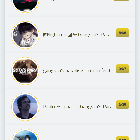
3:48
◤Nightcore◢ ↬ Gangsta's Paradise [lyrics | COVER]
0:47
gangsta's paradise - coolio [edit audio]
4:05
Pablo Escobar - | Gangsta's Paradise|King of cocaine