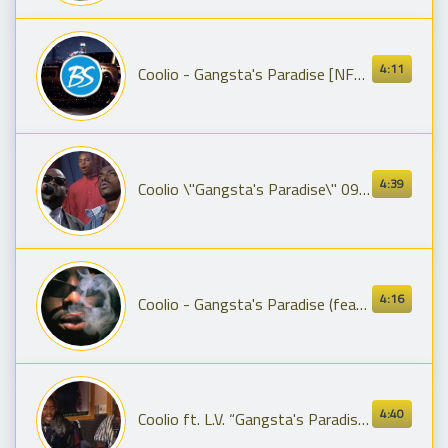
4:11
Coolio - Gangsta's Paradise [NFS Edit - JustResurrected Remake]
4:39
Coolio \"Gangsta's Paradise\" 09/05/95 - \"Late Night With Conan O'Brien\"
4:16
Coolio - Gangsta's Paradise (feat. L.V.) [Official 4K Music Video]
4:40
Coolio ft. L.V. “Gangsta's Paradise” on the Howard Stern Show (1995)