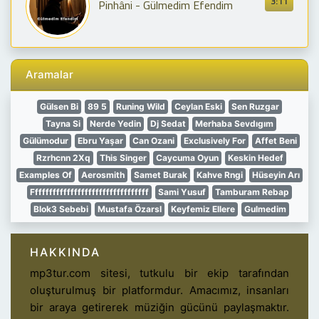
3:11
Pinhâni - Gülmedim Efendim
Aramalar
Gülsen Bi
89 5
Runing Wild
Ceylan Eski
Sen Ruzgar
Tayna Si
Nerde Yedin
Dj Sedat
Merhaba Sevdıgım
Gülümodur
Ebru Yaşar
Can Ozani
Exclusively For
Affet Beni
Rzrhcnn 2Xq
This Singer
Caycuma Oyun
Keskin Hedef
Examples Of
Aerosmith
Samet Burak
Kahve Rngi
Hüseyin Arı
Fffffffffffffffffffffffffffffffff
Sami Yusuf
Tamburam Rebap
Blok3 Sebebi
Mustafa Özarsl
Keyfemiz Ellere
Gulmedim
HAKKINDA
mp3tur.com sitesi, tutkulu bir ekip tarafından
oluşturulmuş bir platformdur. Amacımız, insanları
bir araya getirerek müziğin gücünü paylaşmaktır.