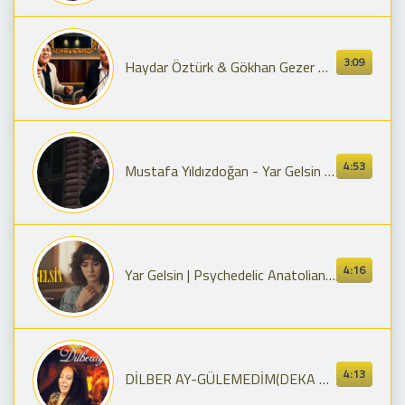
3:09
Haydar Öztürk & Gökhan Gezer Gülmedim
4:53
Mustafa Yıldızdoğan - Yar Gelsin [Resmi Video]
4:16
Yar Gelsin | Psychedelic Anatolian Rock House
4:13
DİLBER AY-GÜLEMEDİM(DEKA MÜZİK)