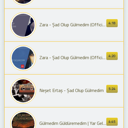
4:18
Zara - Şad Olup Gülmedim (Official Video)
4:20
Zara - Şad Olup Gülmedim (Official Audio)
5:24
Neşet Ertaş - Şad Olup Gülmedim
4:45
Gülmedim Güldüremedim | Yar Gelsin | Psychedelic Anatolian Rock