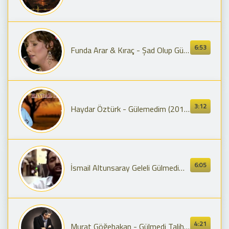
6:53
Funda Arar & Kıraç - Şad Olup Gülmedim ve Gel Yanıma Gel | Gölgeler
3:12
Haydar Öztürk - Gülemedim (2017 © Aze Müzik )
6:05
İsmail Altunsaray Geleli Gülmedim Ben Bu Cihana
4:21
Murat Göğebakan - Gülmedi Talihim ( Official Audio )