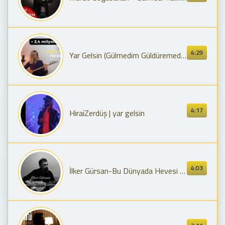
4:29
Yar Gelsin (Gülmedim Güldüremedim) - NAZLI ÖKSÜZ
4:17
HiraiZerdüş | yar gelsin
4:03
İlker Gürsan-Bu Dünyada Hevesi Kalmadı Deyin (Gülmeyi severdi gülmedi deyin)