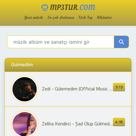
MP3TUR
.COM
Yeni müzik
En çok dinlenen
Türk Top
Albümler
Gulmedim
3:13
Zedi - Gülemedim (Official Music Video)
4:18
Zeliha Kendirci - Şad Olup Gülmedim & Mihriban