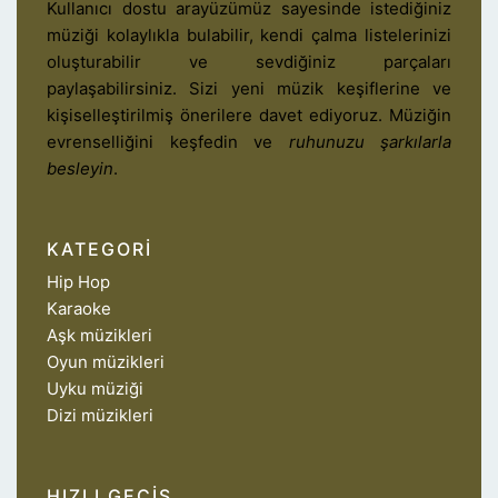
Kullanıcı dostu arayüzümüz sayesinde istediğiniz
müziği kolaylıkla bulabilir, kendi çalma listelerinizi
oluşturabilir ve sevdiğiniz parçaları
paylaşabilirsiniz. Sizi yeni müzik keşiflerine ve
kişiselleştirilmiş önerilere davet ediyoruz. Müziğin
evrenselliğini keşfedin ve
ruhunuzu şarkılarla
besleyin
.
KATEGORI
Hip Hop
Karaoke
Aşk müzikleri
Oyun müzikleri
Uyku müziği
Dizi müzikleri
HIZLI GEÇIŞ