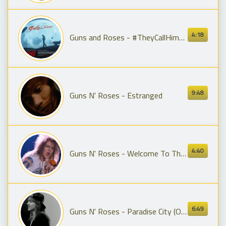
4:18
Guns and Roses - #TheyCallHimOG | Pawan Kalyan | Emraan Hashmi | Sujeeth | Thaman S | DVV Danayya
9:48
Guns N' Roses - Estranged
4:40
Guns N' Roses - Welcome To The Jungle
6:49
Guns N' Roses - Paradise City (Official Music Video)