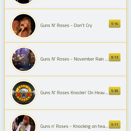
5:14
Guns N' Roses - Don't Cry
9:13
Guns N' Roses - November Rain (2022 Version)
5:39
Guns N' Roses Knockin' On Heaven's Door (videoclip) HD
5:11
Guns n' Roses - Knocking on heaven's door