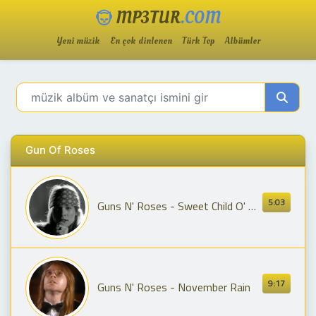
MP3TUR
.COM
Yeni müzik
En çok dinlenen
Türk Top
Albümler
Gun Of Roses
5:03
Guns N' Roses - Sweet Child O' Mine (Official Music Video)
9:17
Guns N' Roses - November Rain