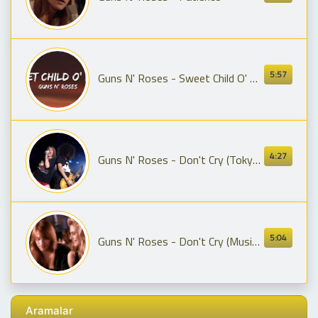
5:57
Guns N' Roses - Sweet Child O' Mine (Lyrics)
4:27
Guns N' Roses - Don't Cry (Tokyo 1992) HD Remastered
5:04
Guns N' Roses - Don't Cry (Music Video) (Remastered) [HQ/HD/4K]
Aramalar