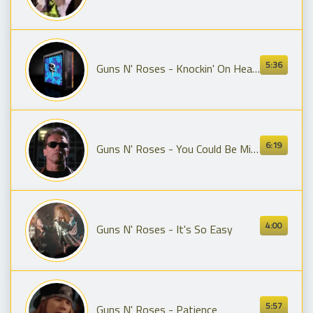
5:36
Guns N' Roses - Knockin' On Heaven's Door (Visualizer)
6:19
Guns N' Roses - You Could Be Mine (Official Video HD)
4:00
Guns N' Roses - It's So Easy
5:57
Guns N' Roses - Patience