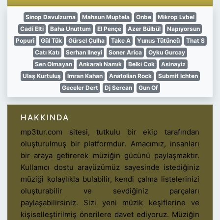
Sinop Davulzurna
Mahsun Muptela
Onbe
Mikrop Lvbel
Cadi Elti
Baha Unuttum
El Pençe
Azer Bülbül
Napıyorsun
Popuri
Gül Tük
Gürsel Çulha
Take A
Yunus Tütüncü
That S
Catı Katı
Serhan Ilneyi
Soner Arica
Oyku Gurcay
Sen Olmayan
Ankaralı Namık
Belki Cok
Asinayiz
Ulaş Kurtuluş
Imran Kahan
Anatolian Rock
Submit Ichten
Geceler Dert
Dj Sercan
Gun Of
HAKKINDA
mp3tur.com sitesi, tutkulu bir ekip tarafından
oluşturulmuş bir platformdur. Amacımız, insanları
bir araya getirerek müziğin gücünü paylaşmaktır.
Kullanıcı dostu arayüzümüz sayesinde istediğiniz
müziği kolaylıkla bulabilir, kendi çalma listelerinizi
oluşturabilir ve sevdiğiniz parçaları
paylaşabilirsiniz. Sizi yeni müzik keşiflerine ve
kişiselleştirilmiş önerilere davet ediyoruz. Müziğin