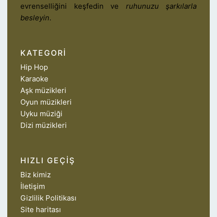
evrenselliğini keşfedin ve
ruhunuzu şarkılarla
besleyin
.
KATEGORI
Hip Hop
Karaoke
Aşk müzikleri
Oyun müzikleri
Uyku müziği
Dizi müzikleri
HIZLI GEÇIŞ
Biz kimiz
İletişim
Gizlilik Politikası
Site haritası