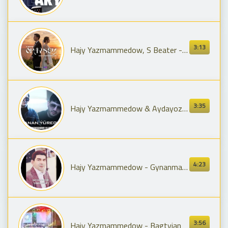
3:13
Hajy Yazmammedow, S Beater - Opaysem (Official AI Video)
3:35
Hajy Yazmammedow & Aydayozun - ÝANAN ÝÜREGIM || 2024 (Official)
4:23
Hajy Yazmammedow - Gynanma dostum
3:56
Hajy Yazmammedow - Bagtyjan