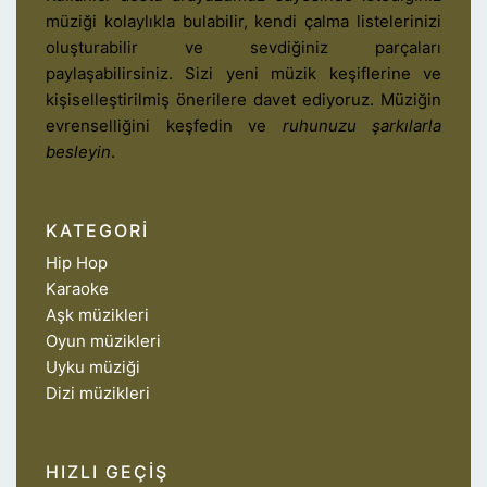
müziği kolaylıkla bulabilir, kendi çalma listelerinizi
oluşturabilir ve sevdiğiniz parçaları
paylaşabilirsiniz. Sizi yeni müzik keşiflerine ve
kişiselleştirilmiş önerilere davet ediyoruz. Müziğin
evrenselliğini keşfedin ve
ruhunuzu şarkılarla
besleyin
.
KATEGORI
Hip Hop
Karaoke
Aşk müzikleri
Oyun müzikleri
Uyku müziği
Dizi müzikleri
HIZLI GEÇIŞ