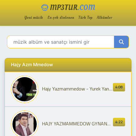
MP3TUR
.COM
Yeni müzik
En çok dinlenen
Türk Top
Albümler
Hajy Azm Mmedow
4:08
Hajy Yazmammedow - Yurek Yanyp Dur // 2023 Official Music
4:22
HAJY YAZMAMMEDOW GYNANMA DOSTUM