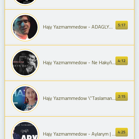
5:17
Hajy Yazmammedow - ADAGLYM (Konsert 2006)
4:12
Hajy Yazmammedow - Ne Hakyň Bar | 2022
2:15
Hajy Yazmammedow \"Taslaman Seni\" Turkmen Aydymlar 2025
4:25
Hajy Yazmammedow - Aylarym | 2022 Official Music Video #best #hit #music