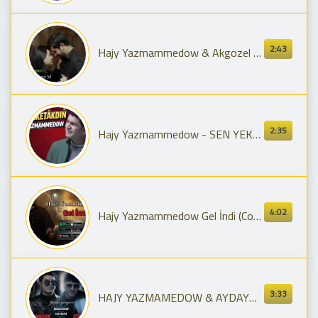
2:43
Hajy Yazmammedow & Akgozel Mashadowa SENDEN BASGA | 2024 Official Video ( turkmen klip )
2:35
Hajy Yazmammedow - SEN YEKETAKDİN (Turkmen Aydymlary 2025)
4:02
Hajy Yazmammedow Gel İndi (Cover) || Хажы Язмаммедов Гел Инди
3:33
HAJY YAZMAMEDOW & AYDAYOZIN - ÝANAN ÝÜREGIM (Official Video 2024)