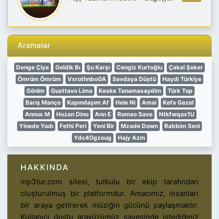
Aramalar
Denge Çiya
Geldik Bı
Şu Karşı
Cengiz Kurtoğlu
Çakal Şeker
Ömrüm Ömrüm
Vxrothnbo0A
Sevdaya Düştü
Haydi Türkiye
Gönlm
Gusttavo Lima
Keske Tanamasaydim
Türk Top
Barış Manço
Kapındayım Af
Hele Ni
Amai
Kefa Gazel
Annus M
Hozan Dino
Ann E
Romeo Save
Ntkfwqax1U
Yinede Yadı
Fethi Peri
Yeni Bir
Mzade Down
Rabbim Seni
Ydc4Ogzoug
Hajy Azm
HAKKINDA
mp3tur.com sitesi, tutkulu bir ekip tarafından
oluşturulmuş bir platformdur. Amacımız, insanları
bir araya getirerek müziğin gücünü paylaşmaktır.
Kullanıcı dostu arayüzümüz sayesinde istediğiniz