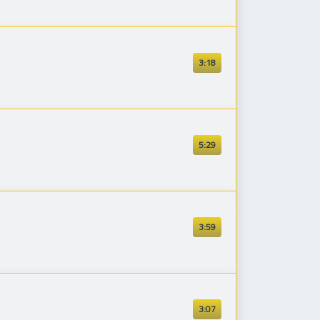
3:18
5:29
3:59
3:07