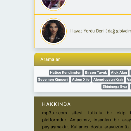
Hayat Yordu Beni ( dağ gibiydim
Aramalar
Hatice Kendimden
Birsen Tavuk
Alok Alan
Sevemen Kimseni
Adem Xile
Alemduysun Kralı
Va
Shininoga Ewa
HAKKINDA
mp3tur.com sitesi, tutkulu bir ekip t
platformdur. Amacımız, insanları bir ar
paylaşmaktır. Kullanıcı dostu arayüzümüz