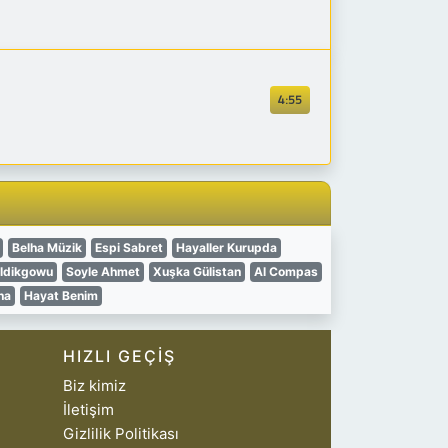
4:55
Belha Müzik
Espi Sabret
Hayaller Kurupda
ldikgowu
Soyle Ahmet
Xuşka Gülistan
Al Compas
na
Hayat Benim
HIZLI GEÇIŞ
Biz kimiz
İletişim
Gizlilik Politikası