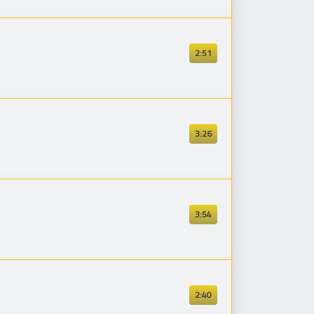
2:51
3:26
3:54
2:40