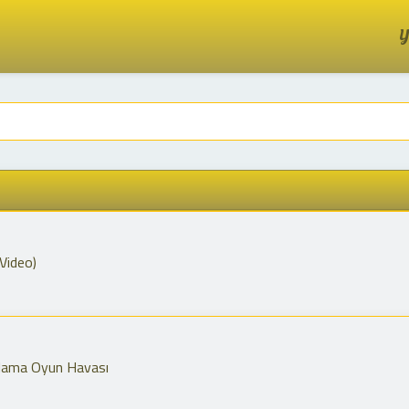
Y
 Video)
ğlama Oyun Havası