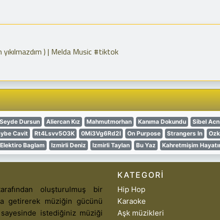
 yıkılmazdım ) | Melda Music #tiktok
Seyde Dursun
Aliercan Kız
Mahmutmorhan
Kanıma Dokundu
Sibel Acn
ybe Cavit
Rt4Lsvv5O3K
0Mi3Vg6Rd2I
On Purpose
Strangers In
Ozk
Elektiro Baglam
Izmirli Deniz
Izmirli Taylan
Bu Yaz
Kahretmişim Hayatı
KATEGORI
arafından oluşturulmuş bir
Hip Hop
aya getirerek müziğin gücünü
Karaoke
 sayesinde istediğiniz müziği
Aşk müzikleri