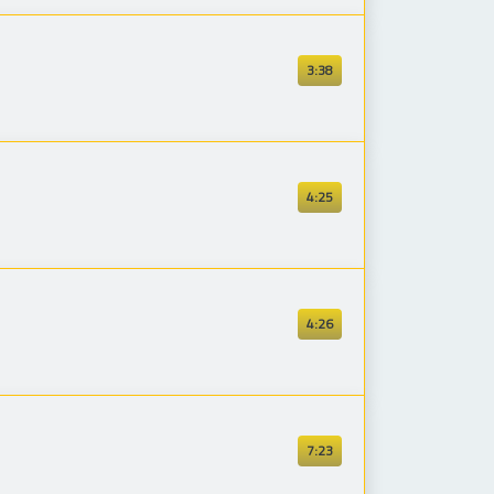
3:38
4:25
4:26
7:23