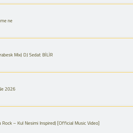
ime ne
abesk Mix) DJ Sedat BİLİR
 Ne 2026
ock – Kul Nesimi Inspired) [Official Music Video]