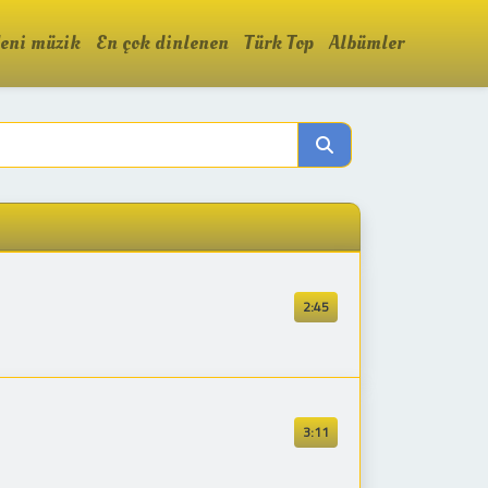
eni müzik
En çok dinlenen
Türk Top
Albümler
2:45
3:11