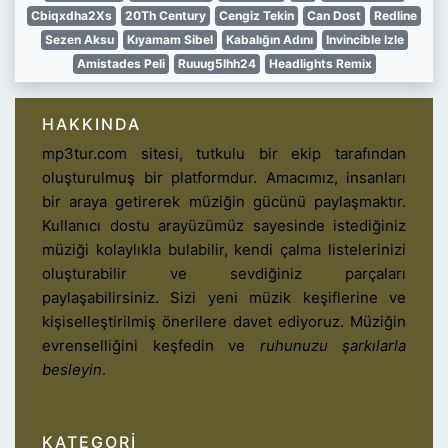
Cbiqxdha2Xs
20Th Century
Cengiz Tekin
Can Dost
Redline
Sezen Aksu
Kıyamam Sibel
Kabalığın Adını
Invincible Izle
Amistades Peli
Ruuug5Ihh24
Headlights Remix
HAKKINDA
mp3tur.com sitesi, tutkulu bir ekip tarafından
oluşturulmuş bir platformdur. Amacımız, insanları
bir araya getirerek müziğin gücünü paylaşmaktır.
Kullanıcı dostu arayüzümüz sayesinde istediğiniz
müziği kolaylıkla bulabilir, kendi çalma listelerinizi
oluşturabilir ve sevdiğiniz parçaları
paylaşabilirsiniz. Sizi yeni müzik keşiflerine ve
kişiselleştirilmiş önerilere davet ediyoruz. Müziğin
evrenselliğini keşfedin ve
ruhunuzu şarkılarla
besleyin
.
KATEGORI