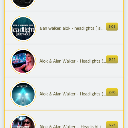
3:03
alan walker, alok - headlights [ slowed + reverb ] (ft. KIDDO) (lyrics)
6:11
Alok & Alan Walker - Headlights (feat. KIDDO) | Masionito Remix | Full
2:40
Alok & Alan Walker - Headlights (feat. KIDDO) [Official Audio]
6:21
Alok & Alan Walker – Headlight (DeepSphere Sounds Remix) 🎧