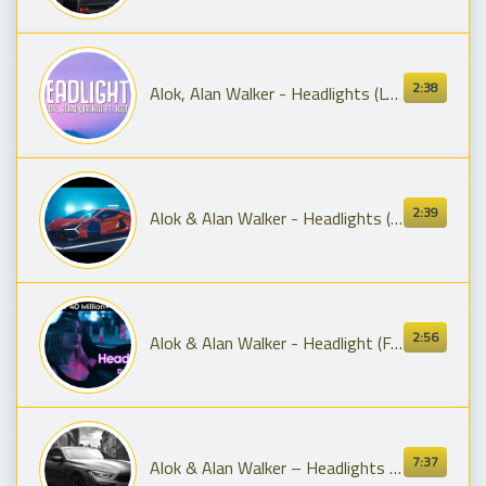
2:38
Alok, Alan Walker - Headlights (Lyrics) ft. KIDDO
2:39
Alok & Alan Walker - Headlights (Marcoz Lima Remix) | Lamborghini Revuelto
2:56
Alok & Alan Walker - Headlight (Fajar Asia Remix) Dj Valka | Dj Salka
7:37
Alok & Alan Walker – Headlights (XEEZE Remix) | Long Version