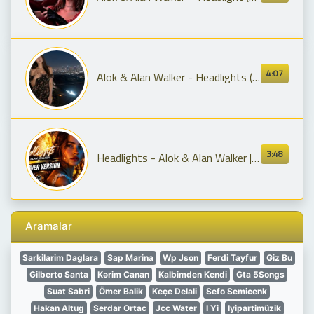
4:07
Alok & Alan Walker - Headlights (Remix) Emotional Deep House
3:48
Headlights - Alok & Alan Walker | EDM Cover Version | Full Bass Remix 2026 | Musik Story Remix
Aramalar
Sarkilarim Daglara
Sap Marina
Wp Json
Ferdi Tayfur
Giz Bu
Gilberto Santa
Kərim Canan
Kalbimden Kendi
Gta 5Songs
Suat Sabri
Ömer Balik
Keçe Delali
Sefo Semicenk
Hakan Altug
Serdar Ortac
Jcc Water
I Yi
Iyipartimüzik