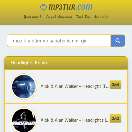
MP3TUR
.COM
Yeni müzik
En çok dinlenen
Türk Top
Albümler
Headlights Remix
2:46
Alok & Alan Walker - Headlight (Fajar Asia Remix) feat. KIDDO | TikTok
2:42
Alok & Alan Walker - Headlights (feat. KIDDO) [Official Lyric Video]