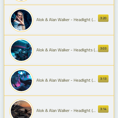
3:20
Alok & Alan Walker - Headlight (KorgStyle Life Remix) 2026 🔥
3:03
Alok & Alan Walker - Headlights (feat. KIDDO) [Slowed Version] (Official Music Video)
3:13
Alok & Alan Walker - Headlight (NRTKSH, Starix & Nightwhisper Remix)
3:14
Alok & Alan Walker - Headlight (NRTKSH, Starix & Nightwhisper Remix)