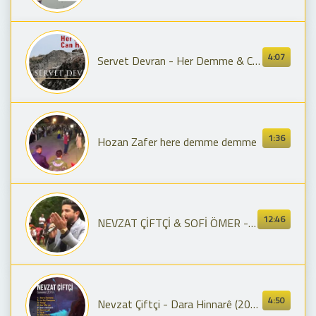
4:07
Servet Devran - Her Demme & Can Hey Can [ Dilêmin © 2019 Z Müzik ]
1:36
Hozan Zafer here demme demme
12:46
NEVZAT ÇİFTÇİ & SOFİ ÖMER - EZ NEMÎNIM (GOVEND)
4:50
Nevzat Çiftçi - Dara Hinnarê (2019 Albümü - Stranen Nu)