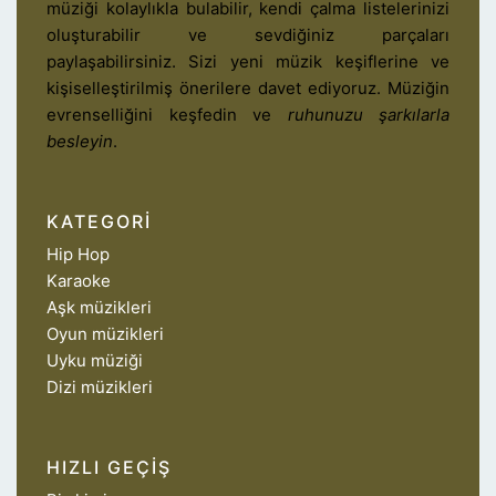
müziği kolaylıkla bulabilir, kendi çalma listelerinizi
oluşturabilir ve sevdiğiniz parçaları
paylaşabilirsiniz. Sizi yeni müzik keşiflerine ve
kişiselleştirilmiş önerilere davet ediyoruz. Müziğin
evrenselliğini keşfedin ve
ruhunuzu şarkılarla
besleyin
.
KATEGORI
Hip Hop
Karaoke
Aşk müzikleri
Oyun müzikleri
Uyku müziği
Dizi müzikleri
HIZLI GEÇIŞ