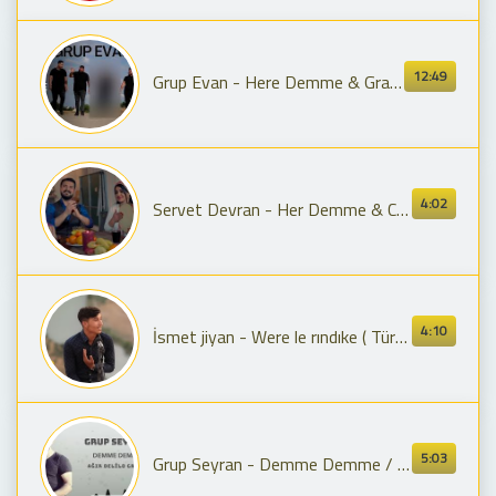
12:49
Grup Evan - Here Demme & Grani Ağır Delilo Halay / Yeni 2025 !!
4:02
Servet Devran - Her Demme & Can Hey Can - 2019 KLİP
4:10
İsmet jiyan - Were le rındıke ( Türkçe alt yazılı )
5:03
Grup Seyran - Demme Demme / Ağır Delilo Grani / Yeni 2024 !!