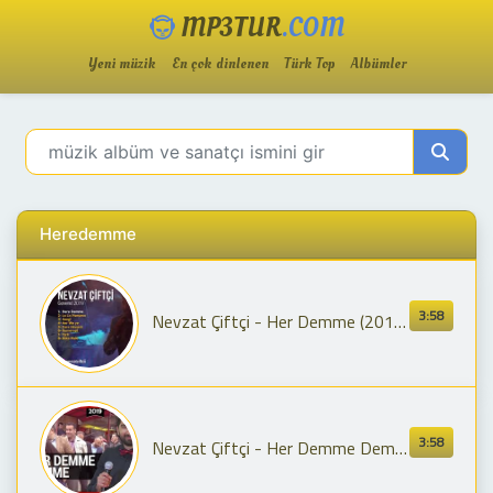
MP3TUR
.COM
Yeni müzik
En çok dinlenen
Türk Top
Albümler
Heredemme
3:58
Nevzat Çiftçi - Her Demme (2019 Albümü - Stranen Nu)
3:58
Nevzat Çiftçi - Her Demme Demme - 2019 Düğünleri