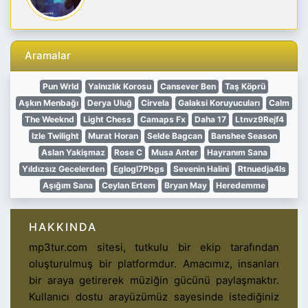
Aramalar
Pun Wrld
Yalnızlık Korosu
Cansever Ben
Taş Köprü
Aşkın Menbağı
Derya Uluğ
Cirvela
Galaksi Koruyucuları
Calm
The Weeknd
Light Chess
Camaps Fx
Daha 17
Ltnvz9Rejf4
Izle Twilight
Murat Horan
Selde Bagcan
Banshee Season
Aslan Yakişmaz
Rose C
Musa Anter
Hayranım Sana
Yıldızsız Gecelerden
Eglogl7Pbgs
Sevenin Halini
Rtnuedja4Is
Aşığım Sana
Ceylan Ertem
Bryan May
Heredemme
HAKKINDA
mp3tur.com sitesi, tutkulu bir ekip tarafından
oluşturulmuş bir platformdur. Amacımız, insanları
bir araya getirerek müziğin gücünü paylaşmaktır.
Kullanıcı dostu arayüzümüz sayesinde istediğiniz