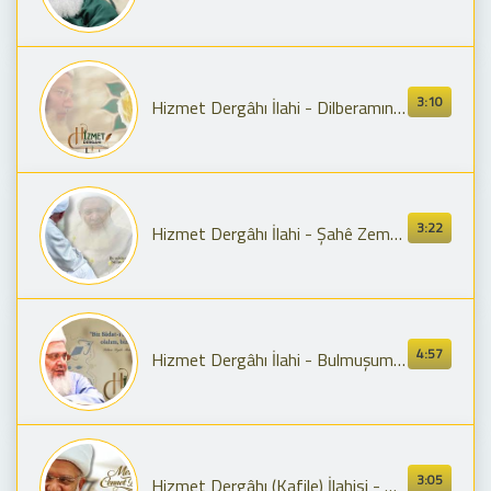
3:10
Hizmet Dergâhı İlahi - Dilberamın (Şeyh Seyyid Muhammed Fettah Hz.)
3:22
Hizmet Dergâhı İlahi - Şahê Zemanî ( Şeyh Seyyid Muhammed Fettah Hz.)
4:57
Hizmet Dergâhı İlahi - Bulmuşum Şâh-ı Zâmanı (Şeyh Seyyid Muhammed Fettah El-Hüseynî)
3:05
Hizmet Dergâhı (Kafile) İlahisi - Menzil Cennet Bahçesi (Şeyh Seyyid Muhammed Fettah)