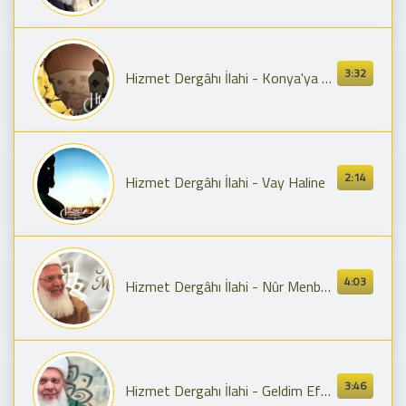
3:32
Hizmet Dergâhı İlahi - Konya'ya Gelir Sultanlar Sultanı ( Şeyh Muhammed Fettah Hazretleri Ks.)
2:14
Hizmet Dergâhı İlahi - Vay Haline
4:03
Hizmet Dergâhı İlahi - Nûr Menbâ-ı ( Şeyh Seyyid Muhammed Fettah Hz.)
3:46
Hizmet Dergahı İlahi - Geldim Efendim ( Şeyh Seyyid Muhammed Fettah Hz)