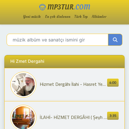
MP3TUR
.COM
Yeni müzik
En çok dinlenen
Türk Top
Albümler
Hi Zmet Dergahi
4:00
Hizmet Dergâhı İlahi - Hasret Yetti Cânıma (Şeyh Seyyid Muhammed Fettah Hz.)
3:35
İLAHİ- HİZMET DERGÂHI ( Şeyh Muhammed Fettah Hazretleri İlahi)