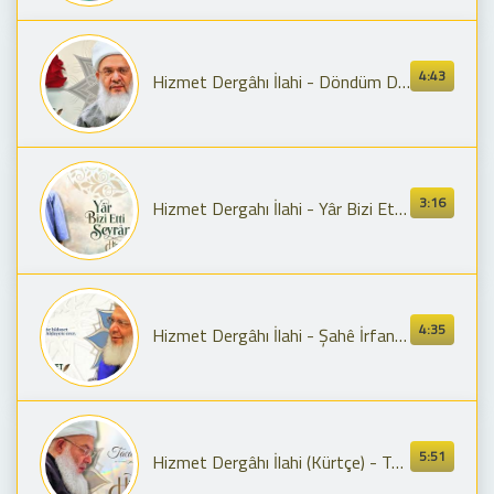
4:43
Hizmet Dergâhı İlahi - Döndüm Divâneye (Şeyh Seyyid Muhammed Fettah Ks.)
3:16
Hizmet Dergahı İlahi - Yâr Bizi Etti Seyran (Şeyh Muhammed Fettah Hazretleri Ks.)
4:35
Hizmet Dergâhı İlahi - Şahê İrfan, Şêyhim Fettâh (Kürtçe) Şeyh Seyyid Muhammed Fettah Hz.
5:51
Hizmet Dergâhı İlahi (Kürtçe) - Taca Serê ( Şeyh Seyyid Muhammed Fettah Hz.)