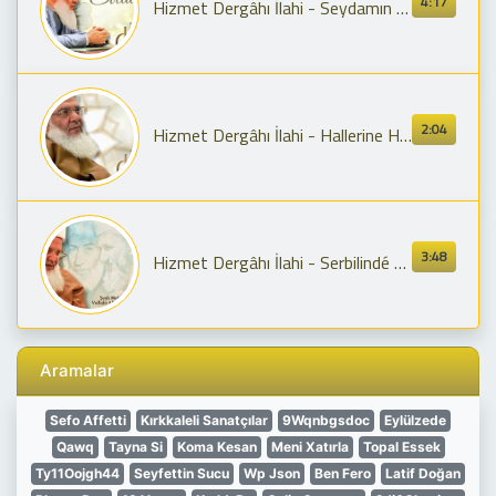
4:17
Hizmet Dergâhı İlahi - Seydamın Evlatları ( Şeyh Seyyid Muhammed Fettah Hz.)
2:04
Hizmet Dergâhı İlahi - Hallerine Hayranım ( Şeyh Seyyid Muhammed Fettah Hz. )
3:48
Hizmet Dergâhı İlahi - Serbilindé Menzilî (Şeyh Seyyid Muhammed Fettah Hz.)
Aramalar
Sefo Affetti
Kırkkaleli Sanatçılar
9Wqnbgsdoc
Eylülzede
Qawq
Tayna Si
Koma Kesan
Meni Xatırla
Topal Essek
Ty11Oojgh44
Seyfettin Sucu
Wp Json
Ben Fero
Latif Doğan