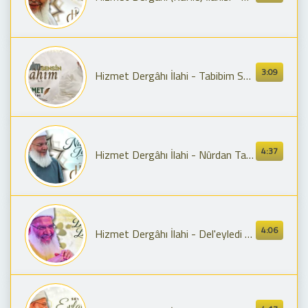
3:09
Hizmet Dergâhı İlahi - Tabibim Sensin Şahım (Şeyh Muhammed Fettah Hz.)
4:37
Hizmet Dergâhı İlahi - Nûrdan Tacı (Şeyh Seyyid Muhammed Fettah El-Hüseyni Hz.)
4:06
Hizmet Dergâhı İlahi - Del'eyledi Beni (Şeyh Seyyid Muhammed Fettah Hz.)