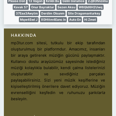
Please Don
13 Vagon
Kırıldı Bu
Gelin Gorumce
2Jj6Ohnzimu
Kavak 57
Onur Bayraktar
Sezen Aksu
W6Qld6H2Uwq
37Eaa3Awytm
Derdim Olsunm
Site Dragomanturkey
Mqw4Swl J
X0Httm4Eanc In
Auto En
Hi Zmet
HAKKINDA
mp3tur.com sitesi, tutkulu bir ekip tarafından
oluşturulmuş bir platformdur. Amacımız, insanları
bir araya getirerek müziğin gücünü paylaşmaktır.
Kullanıcı dostu arayüzümüz sayesinde istediğiniz
müziği kolaylıkla bulabilir, kendi çalma listelerinizi
oluşturabilir ve sevdiğiniz parçaları
paylaşabilirsiniz. Sizi yeni müzik keşiflerine ve
kişiselleştirilmiş önerilere davet ediyoruz. Müziğin
evrenselliğini keşfedin ve
ruhunuzu şarkılarla
besleyin
.