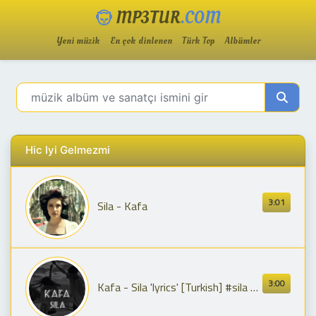
MP3TUR
.COM
Yeni müzik
En çok dinlenen
Türk Top
Albümler
Hic Iyi Gelmezmi
3:01
Sila - Kafa
3:00
Kafa - Sila 'lyrics' [Turkish] #sila #kafa