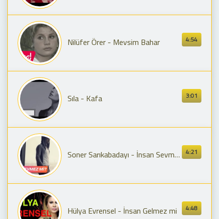
4:54
Nilüfer Örer - Mevsim Bahar
3:01
Sıla - Kafa
4:21
Soner Sarıkabadayı - İnsan Sevmez Mi? (Official Video)
4:48
Hülya Evrensel - İnsan Gelmez mi