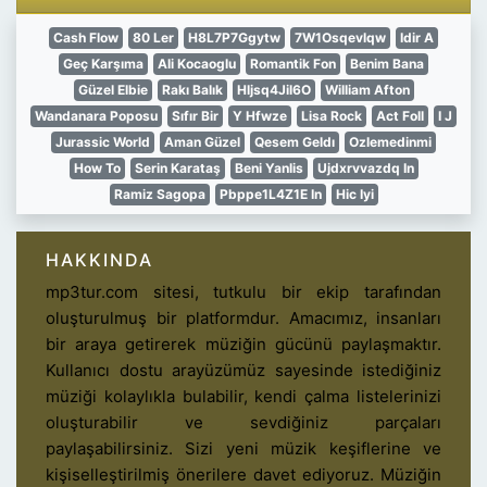
Cash Flow
80 Ler
H8L7P7Ggytw
7W1Osqevlqw
Idir A
Geç Karşıma
Ali Kocaoglu
Romantik Fon
Benim Bana
Güzel Elbie
Rakı Balık
Hljsq4Jil6O
William Afton
Wandanara Poposu
Sıfır Bir
Y Hfwze
Lisa Rock
Act Foll
I J
Jurassic World
Aman Güzel
Qesem Geldı
Ozlemedinmi
How To
Serin Karataş
Beni Yanlis
Ujdxrvvazdq In
Ramiz Sagopa
Pbppe1L4Z1E In
Hic Iyi
HAKKINDA
mp3tur.com sitesi, tutkulu bir ekip tarafından
oluşturulmuş bir platformdur. Amacımız, insanları
bir araya getirerek müziğin gücünü paylaşmaktır.
Kullanıcı dostu arayüzümüz sayesinde istediğiniz
müziği kolaylıkla bulabilir, kendi çalma listelerinizi
oluşturabilir ve sevdiğiniz parçaları
paylaşabilirsiniz. Sizi yeni müzik keşiflerine ve
kişiselleştirilmiş önerilere davet ediyoruz. Müziğin