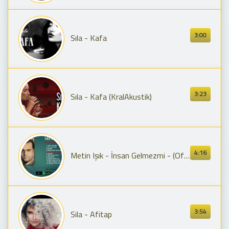
3:00
Sıla - Kafa
3:23
Sıla - Kafa (KralAkustik)
4:16
Metin Işık - İnsan Gelmezmi - (Official Audıo)
3:54
Sila - Afitap