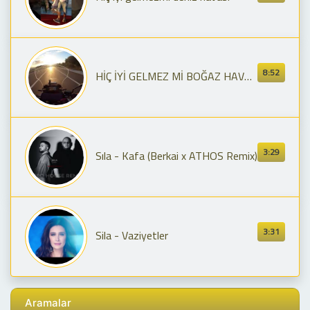
8:52
HİÇ İYİ GELMEZ Mİ BOĞAZ HAVASI HONDA NC 750X @motosikletimvekameram
3:29
Sıla - Kafa (Berkai x ATHOS Remix)
3:31
Sila - Vaziyetler
Aramalar