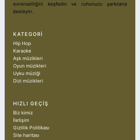
evrenselliğini keşfedin ve
ruhunuzu şarkılarla
besleyin
.
KATEGORI
Hip Hop
Karaoke
Aşk müzikleri
Oyun müzikleri
Uyku müziği
Dizi müzikleri
HIZLI GEÇIŞ
Biz kimiz
İletişim
Gizlilik Politikası
Site haritası