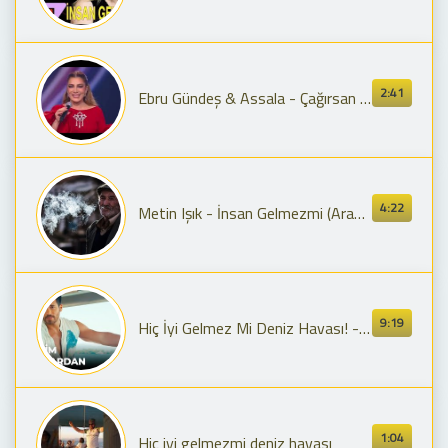
2:41
Ebru Gündeş & Assala - Çağırsan Gelmem Mi? (Official Video)
4:22
Metin Işık - İnsan Gelmezmi (Arabesk Trap Remix)
9:19
Hiç İyi Gelmez Mi Deniz Havası! - Bay Yanlış
1:04
Hiç iyi gelmezmi deniz havası