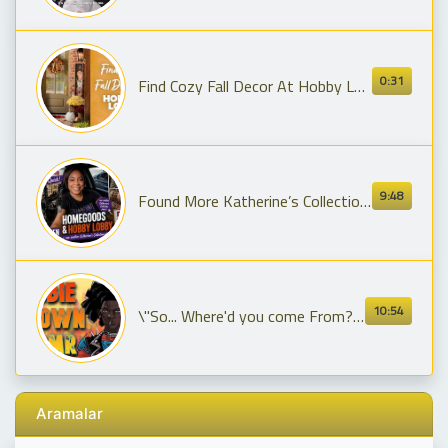
0:31
Find Cozy Fall Decor At Hobby Lobby®
9:48
Found More Katherine’s Collection at HomeGoods… Then Ran Into Hobby Lobby Real Quick!
10:54
\"So... Where'd you come From?\" [Hobie Brown ASMR/Audio Roleplay]
Aramalar