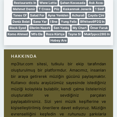
Restaurants In
Www Letta
Şahan Kocasada
Ask Acısı
Mehmet Demir
T Cross
Piiz
Kıskanmak Jenerik
1 Sinif
Tones Of
Salud For
Ayna Yeniden
Achurali
Çayda Çini
Deniz Bolat
Sana Yar
I Bne
Yung Felix
Bfhttwo9P2Q In
Blazk Eyed
Ellerim Nasırlı
Sen Yanlış
My Chart
Ömer Faruk
Komo Ahmed
Mfo Ele
Roza Kürtçe
Tayna Si
Mukfppcc28G In
Hobey Are
HAKKINDA
mp3tur.com sitesi, tutkulu bir ekip tarafından
oluşturulmuş bir platformdur. Amacımız, insanları
bir araya getirerek müziğin gücünü paylaşmaktır.
Kullanıcı dostu arayüzümüz sayesinde istediğiniz
müziği kolaylıkla bulabilir, kendi çalma listelerinizi
oluşturabilir ve sevdiğiniz parçaları
paylaşabilirsiniz. Sizi yeni müzik keşiflerine ve
kişiselleştirilmiş önerilere davet ediyoruz. Müziğin
evrenselliğini keşfedin ve
ruhunuzu şarkılarla