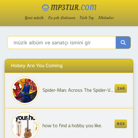
MP3TUR
.COM
Yeni müzik
En çok dinlenen
Türk Top
Albümler
Hobey Are You Coming
2:46
Spider-Man: Across The Spider-Verse | Introduction To Spider-Punk: Hobie Brown | Voyage
8:03
how to find a hobby you like.