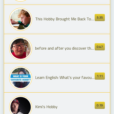
5:35
This Hobby Brought Me Back To Life
0:47
before and after you discover the subreddit for a hobby
1:11
Learn English: What's your favourite hobby? - Australia Plus
0:19
Kimi's Hobby