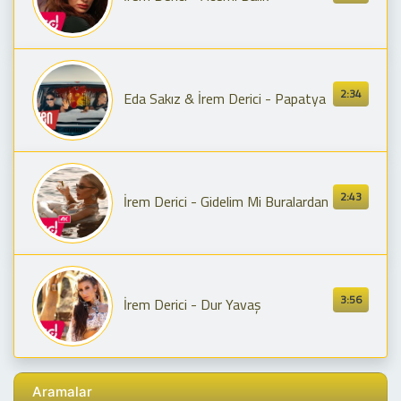
2:34
Eda Sakız & İrem Derici - Papatya
2:43
İrem Derici - Gidelim Mi Buralardan
3:56
İrem Derici - Dur Yavaş
Aramalar