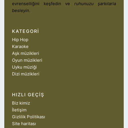
evrenselliğini keşfedin ve
ruhunuzu şarkılarla
besleyin
.
KATEGORI
Hip Hop
Karaoke
Aşk müzikleri
Oyun müzikleri
Uyku müziği
Dizi müzikleri
HIZLI GEÇIŞ
Biz kimiz
İletişim
Gizlilik Politikası
Site haritası