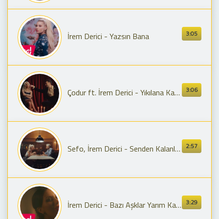
3:05
İrem Derici - Yazsın Bana
3:06
Çodur ft. İrem Derici - Yıkılana Kadar (Official Video)
2:57
Sefo, İrem Derici - Senden Kalanlar (Official Video)
3:29
İrem Derici - Bazı Aşklar Yarım Kalmalı