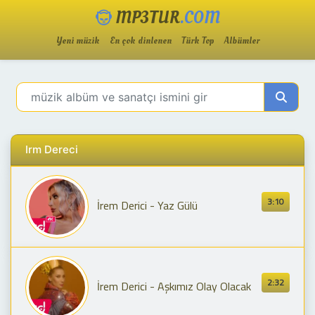
MP3TUR
.COM
Yeni müzik
En çok dinlenen
Türk Top
Albümler
Irm Dereci
3:10
İrem Derici - Yaz Gülü
2:32
İrem Derici - Aşkımız Olay Olacak