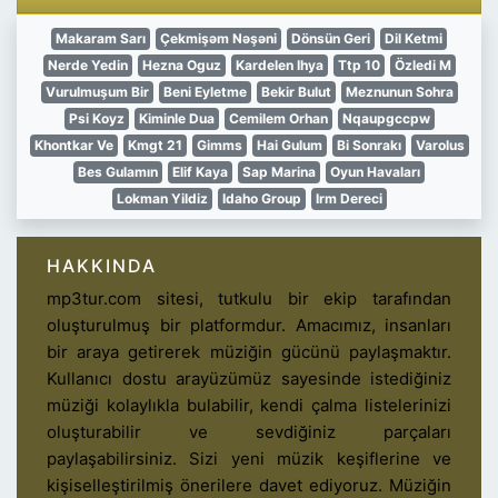
Makaram Sarı
Çekmişəm Nəşəni
Dönsün Geri
Dil Ketmi
Nerde Yedin
Hezna Oguz
Kardelen Ihya
Ttp 10
Özledi M
Vurulmuşum Bir
Beni Eyletme
Bekir Bulut
Meznunun Sohra
Psi Koyz
Kiminle Dua
Cemilem Orhan
Nqaupgccpw
Khontkar Ve
Kmgt 21
Gimms
Hai Gulum
Bi Sonrakı
Varolus
Bes Gulamın
Elif Kaya
Sap Marina
Oyun Havaları
Lokman Yildiz
Idaho Group
Irm Dereci
HAKKINDA
mp3tur.com sitesi, tutkulu bir ekip tarafından
oluşturulmuş bir platformdur. Amacımız, insanları
bir araya getirerek müziğin gücünü paylaşmaktır.
Kullanıcı dostu arayüzümüz sayesinde istediğiniz
müziği kolaylıkla bulabilir, kendi çalma listelerinizi
oluşturabilir ve sevdiğiniz parçaları
paylaşabilirsiniz. Sizi yeni müzik keşiflerine ve
kişiselleştirilmiş önerilere davet ediyoruz. Müziğin