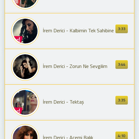
3:33
İrem Derici - Kalbimin Tek Sahibine
3:44
İrem Derici - Zorun Ne Sevgilim
3:35
İrem Derici - Tektaş
4:10
İrem Derici - Acemi Balık