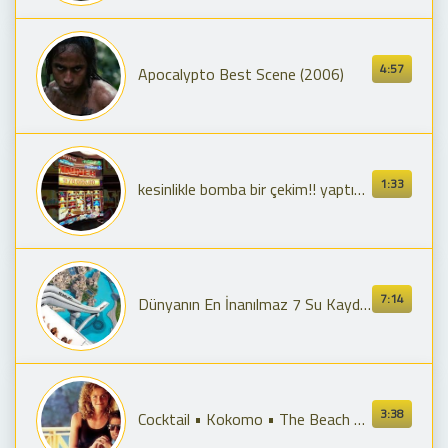
4:57
Apocalypto Best Scene (2006)
1:33
kesinlikle bomba bir çekim!! yaptığım en güzel çekim!!
7:14
Dünyanın En İnanılmaz 7 Su Kaydırağı - EN YENİ KAYDIRAKLAR!
3:38
Cocktail • Kokomo • The Beach Boys