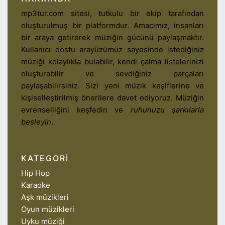
mp3tur.com sitesi, tutkulu bir ekip tarafından
oluşturulmuş bir platformdur. Amacımız, insanları
bir araya getirerek müziğin gücünü paylaşmaktır.
Kullanıcı dostu arayüzümüz sayesinde istediğiniz
müziği kolaylıkla bulabilir, kendi çalma listelerinizi
oluşturabilir ve sevdiğiniz parçaları
paylaşabilirsiniz. Sizi yeni müzik keşiflerine ve
kişiselleştirilmiş önerilere davet ediyoruz. Müziğin
evrenselliğini keşfedin ve
ruhunuzu şarkılarla
besleyin
.
KATEGORI
Hip Hop
Karaoke
Aşk müzikleri
Oyun müzikleri
Uyku müziği