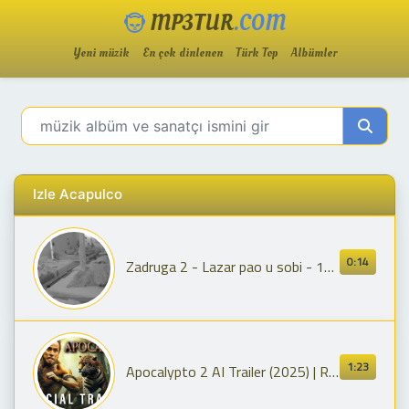
MP3TUR
.COM
Yeni müzik
En çok dinlenen
Türk Top
Albümler
Izle Acapulco
0:14
Zadruga 2 - Lazar pao u sobi - 19.04.2019.
1:23
Apocalypto 2 AI Trailer (2025) | Rudy Youngblood | Mel Gibson