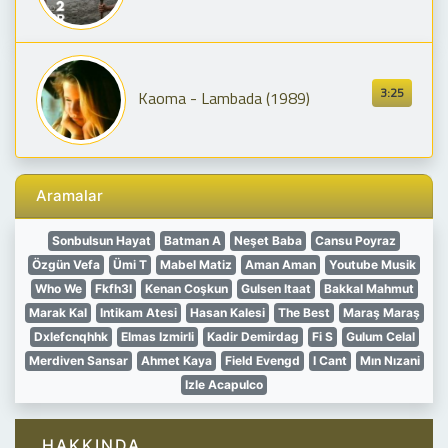
3:25
Kaoma - Lambada (1989)
Aramalar
Sonbulsun Hayat
Batman A
Neşet Baba
Cansu Poyraz
Özgün Vefa
Ümi T
Mabel Matiz
Aman Aman
Youtube Musik
Who We
Fkfh3I
Kenan Coşkun
Gulsen Itaat
Bakkal Mahmut
Marak Kal
Intikam Atesi
Hasan Kalesi
The Best
Maraş Maraş
Dxlefcnqhhk
Elmas Izmirli
Kadir Demirdag
Fi S
Gulum Celal
Merdiven Sansar
Ahmet Kaya
Field Evengd
I Cant
Mın Nızani
Izle Acapulco
HAKKINDA