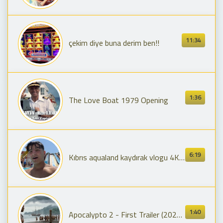
11:34
çekim diye buna derim ben!!
1:36
The Love Boat 1979 Opening
6:19
Kıbrıs aqualand kaydırak vlogu 4K İzle (ACAPULCO HOTEL)
1:40
Apocalypto 2 - First Trailer (2026) Mel Gibson, Rudy Youngblood | Concept Trailer