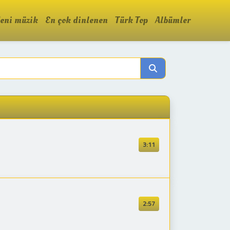
eni müzik
En çok dinlenen
Türk Top
Albümler
3:11
2:57