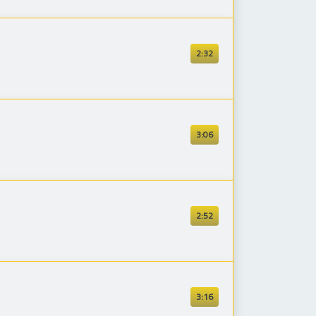
2:32
3:06
2:52
3:16