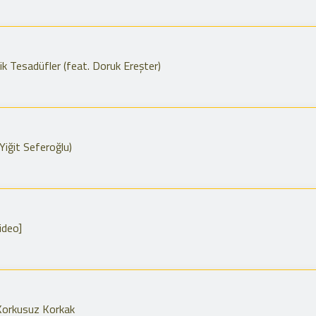
ik Tesadüfler (feat. Doruk Ereşter)
Yiğit Seferoğlu)
ideo]
 Korkusuz Korkak