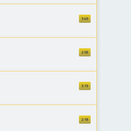
3:49
2:58
3:19
2:18