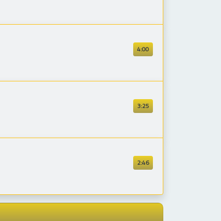
4:00
3:25
2:46