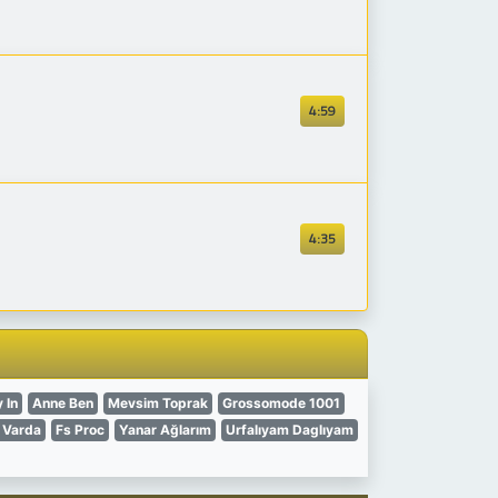
4:59
4:35
 In
Anne Ben
Mevsim Toprak
Grossomode 1001
 Varda
Fs Proc
Yanar Ağlarım
Urfalıyam Daglıyam