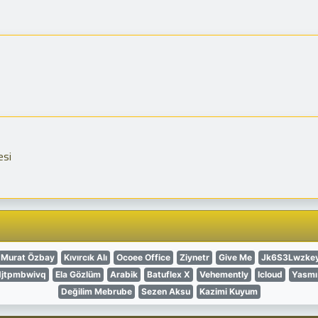
esi
Murat Özbay
Kıvırcık Alı
Ocoee Office
Ziynetr
Give Me
Jk6S3Lwzkey
jtpmbwivq
Ela Gözlüm
Arabik
Batuflex X
Vehemently
Icloud
Yasmı
Değilim Mebrube
Sezen Aksu
Kazimi Kuyum