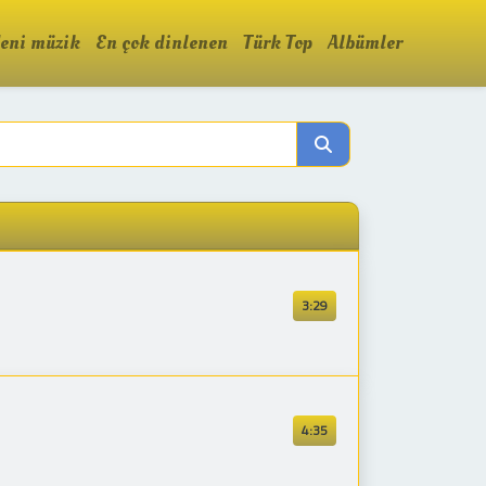
eni müzik
En çok dinlenen
Türk Top
Albümler
3:29
4:35