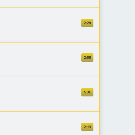
2:28
2:58
4:06
2:19