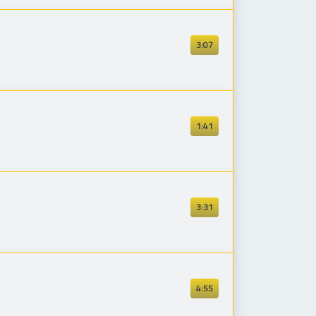
3:07
1:41
3:31
4:55