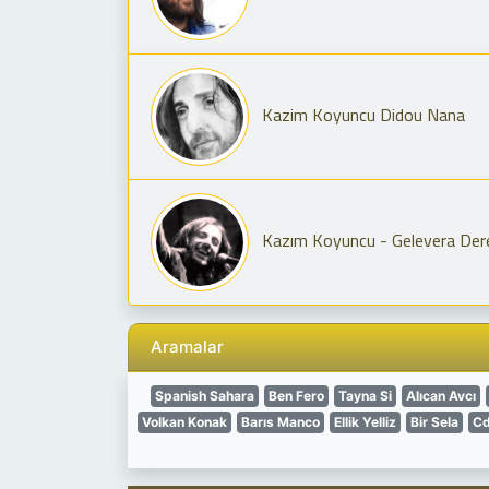
Kazim Koyuncu Didou Nana
Kazım Koyuncu - Gelevera Der
Aramalar
Spanish Sahara
Ben Fero
Tayna Si
Alıcan Avcı
Volkan Konak
Barıs Manco
Ellik Yelliz
Bir Sela
Cd