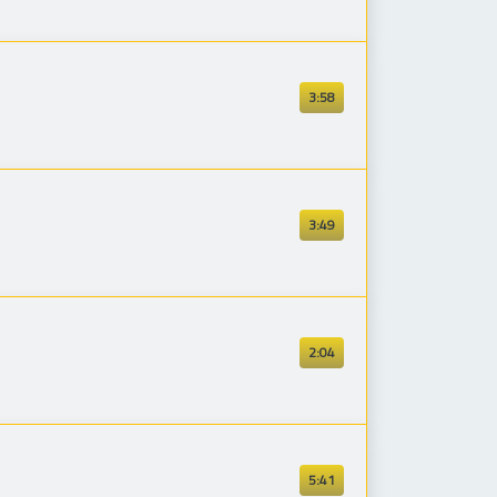
3:58
3:49
2:04
5:41