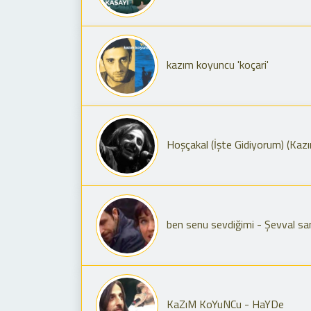
kazım koyuncu 'koçari'
Hoşçakal (İşte Gidiyorum) (Kazı
ben senu sevdiğimi - Şevval s
KaZıM KoYuNCu - HaYDe