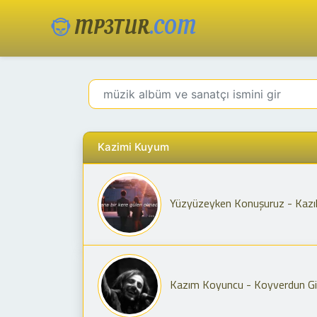
MP3TUR
.COM
Kazimi Kuyum
Yüzyüzeyken Konuşuruz - Kazıl
Kazım Koyuncu - Koyverdun Gi