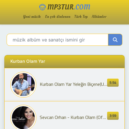
MP3TUR
.COM
Yeni müzik
En çok dinlenen
Türk Top
Albümler
Kurban Olam Yar
5:54
Kurban Olam Yar Yeleğin Biçene(U.Hava) - Ahmet Can Kaya #uzunhava #türkü #bağlama #saz #müzik
3:59
Sevcan Orhan - Kurban Olam (Official Audio)