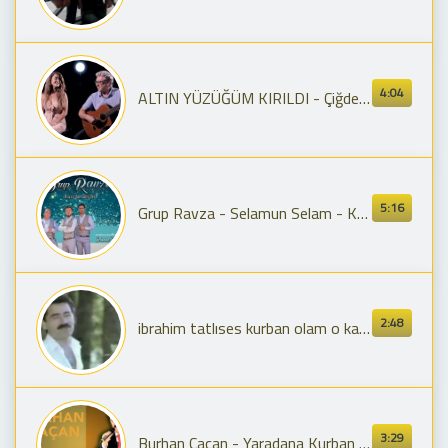
4:04
ALTIN YÜZÜĞÜM KIRILDI - Çiğdem Taştan & Paul Dwyer #99
5:16
Grup Ravza - Selamun Selam - Kurban Olam
2:48
ibrahim tatlıses kurban olam o kaşları karaya
3:29
Burhan Çaçan - Yaradana Kurban [ Memik Oğlan © 1987 ]