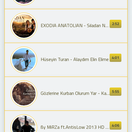
2:52
EXODIA ANATOLIAN - Sıladan Ne Haber (2026 Yeni Türkü)
4:01
Hüseyin Turan - Alaydım Elin Elime
5:55
Gözlerine Kurban Olurum Yar - Kalbe Dokunan Şarkılar
4:06
ßy MiRZa ft.AntisLow 2013 HD KLip / Kurban oLam Yar /