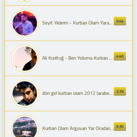
6:44
Seyit Yıldırım - Kurban Olam Yaradana - Keçiören'e Kurdum Pazar - Dilek #hayalmedya #seyityıldırım
4:40
Ali Kızıltuğ - Ben Yoluma Kurban Olam (Official Video)
3:36
dön gel kurban olam 2012 (arabesk rap )
9:30
Kurban Olam Arguvan Yar Oradan Geçtimi .