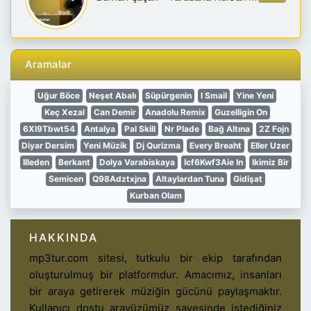
Aramalar
Uğur Böce
Neşet Abalı
Süpürgenin
I Smail
Yine Yeni
Keç Xezal
Can Demir
Anadolu Remix
Guzelligin On
6Xl9Tbwt54
Antalya
Pal Skill
Nr Plade
Bağ Altına
2Z Fojn
Diyar Dersim
Yeni Müzik
Dj Qurizma
Every Breaht
Eller Uzer
Illeden
Berkant
Dolya Varabiskaya
Icf6Kwf3Aie In
Ikimiz Bir
Semicen
Q98Adztxjna
Altaylardan Tuna
Gidişat
Kurban Olam
HAKKINDA
mp3tur.com sitesi, tutkulu bir ekip tarafından
oluşturulmuş bir platformdur. Amacımız, insanları
bir araya getirerek müziğin gücünü paylaşmaktır.
Kullanıcı dostu arayüzümüz sayesinde istediğiniz