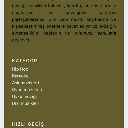
müziği kolaylıkla bulabilir, kendi çalma listelerinizi
oluşturabilir ve sevdiğiniz parçaları
paylaşabilirsiniz. Sizi yeni müzik keşiflerine ve
kişiselleştirilmiş önerilere davet ediyoruz. Müziğin
evrenselliğini keşfedin ve
ruhunuzu şarkılarla
besleyin
.
KATEGORI
Hip Hop
Karaoke
Aşk müzikleri
Oyun müzikleri
Uyku müziği
Dizi müzikleri
HIZLI GEÇIŞ