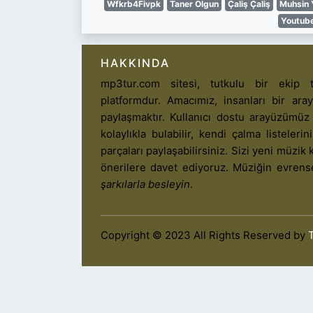
Wfkrb4Fivpk
Taner Olgun
Çaliş Çaliş
Muhsin 
Youtub
HAKKINDA
mp3tur.com sitesi, tutkulu bir ekip t
platformdur. Amacımız, insanları bir ar
paylaşmaktır. Kullanıcı dostu arayüzümüz
kolaylıkla bulabilir, kendi çalma listelerin
parçaları paylaşabilirsiniz. Sizi yeni müzik k
önerilere davet ediyoruz. Müziğin evrens
şarkılarla besleyin
.
Copyright © 2023 All Rights Reserved by