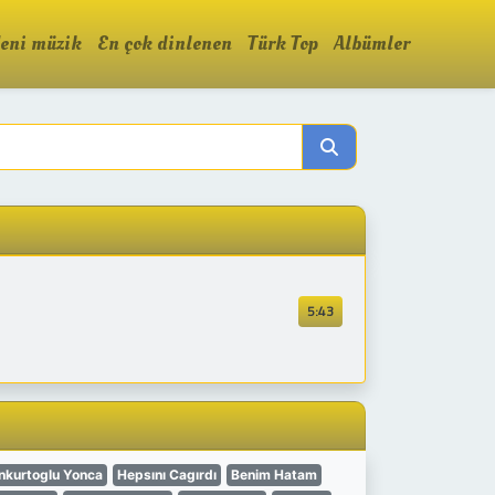
eni müzik
En çok dinlenen
Türk Top
Albümler
5:43
nkurtoglu Yonca
Hepsını Cagırdı
Benim Hatam