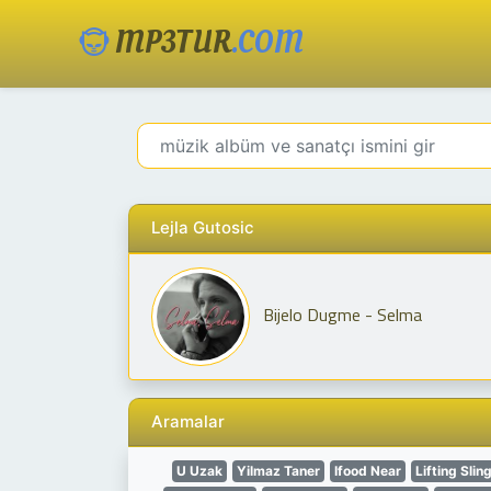
MP3TUR
.COM
Lejla Gutosic
Bijelo Dugme - Selma
Aramalar
U Uzak
Yilmaz Taner
Ifood Near
Lifting Slin