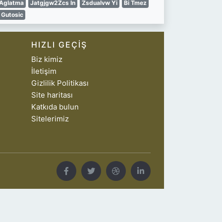
 Aglatma
Jatgjgw2Zcs In
Zsdualvw Yi
Bi Tmez
a Gutosic
HIZLI GEÇIŞ
Biz kimiz
İletişim
Gizlilik Politikası
Site haritası
Katkıda bulun
Sitelerimiz