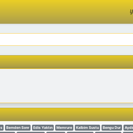
Y
gs
Bemden Sonr
Edis Yaktın
Memrure
Kalbim Sustu
Bengu Dur
Aydi