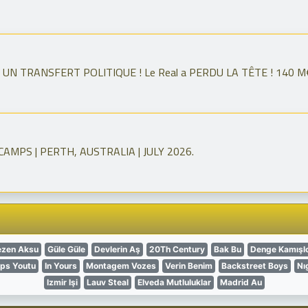
N TRANSFERT POLITIQUE ! Le Real a PERDU LA TÊTE ! 140 M
MPS | PERTH, AUSTRALIA | JULY 2026.
ezen Aksu
Güle Güle
Devlerin Aş
20Th Century
Bak Bu
Denge Kamışl
tps Youtu
In Yours
Montagem Vozes
Verin Benim
Backstreet Boys
Nı
Izmir Işi
Lauv Steal
Elveda Mutluluklar
Madrid Au