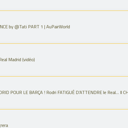
CE by @Tati PART 1 | AuPairWorld
 Real Madrid (vidéo)
D POUR LE BARÇA ! Rodri FATIGUÉ D’ATTENDRE le Real… Il CHOI
grera