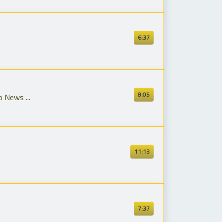
6:37
8:05
 News ...
11:13
7:37