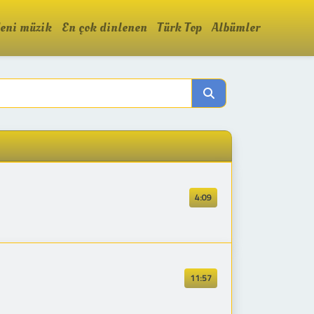
eni müzik
En çok dinlenen
Türk Top
Albümler
4:09
11:57