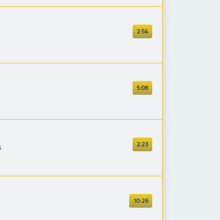
2:54
5:08
2:23
s
10:26