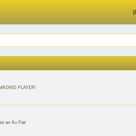
Y
MADRID PLAYER!
 as an Au Pair