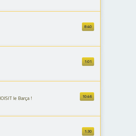
8:40
1:01
10:46
SIT le Barça !
1:30