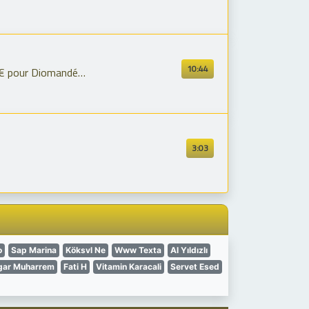
10:44
€ pour Diomandé…
3:03
o
Sap Marina
Köksvl Ne
Www Texta
Al Yıldızlı
gar Muharrem
Fati H
Vitamin Karacali
Servet Esed