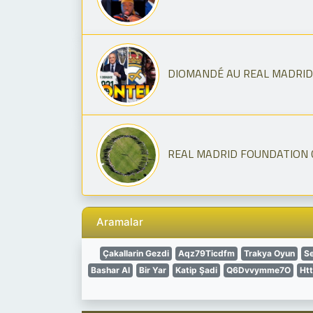
DIOMANDÉ AU REAL MADRID U
REAL MADRID FOUNDATION CA
Aramalar
Çakallarin Gezdi
Aqz79Ticdfm
Trakya Oyun
S
Bashar Al
Bir Yar
Katip Şadi
Q6Dvvymme7O
Ht