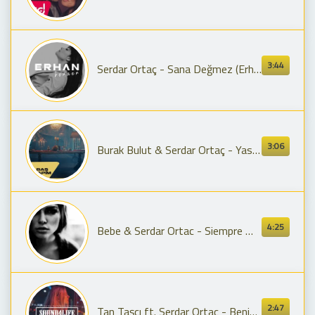
3:44
Serdar Ortaç - Sana Değmez (Erhan Boraer Remix)
3:06
Burak Bulut & Serdar Ortaç - Yasemin
4:25
Bebe & Serdar Ortac - Siempre Me Quedara Iki Kalp (Rump,mick&kick Mash Up)
2:47
Tan Taşçı ft. Serdar Ortaç - Benim Gibi Olmayacak (Emre Serhat Remix)