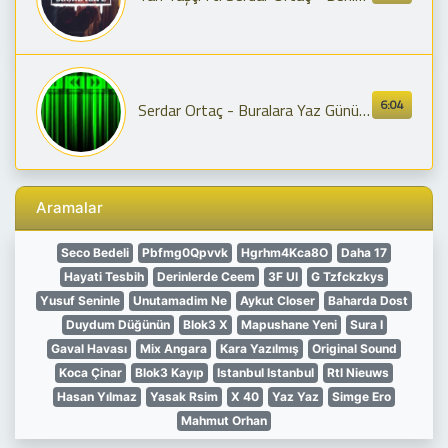
6:04
Serdar Ortaç - Buralara Yaz Günü [ Remix ]
Aramalar
Seco Bedeli
Pbfmg0Qpvvk
Hgrhm4Kca8O
Daha 17
Hayati Tesbih
Derinlerde Ceem
3F Ul
G Tzfckzkys
Yusuf Seninle
Unutamadim Ne
Aykut Closer
Baharda Dost
Duydum Düğünün
Blok3 X
Mapushane Yeni
Sura I
Gaval Havası
Mix Angara
Kara Yazılmış
Original Sound
Koca Çinar
Blok3 Kayıp
Istanbul Istanbul
Rtl Nieuws
Hasan Yılmaz
Yasak Rsim
X 40
Yaz Yaz
Simge Ero
Mahmut Orhan