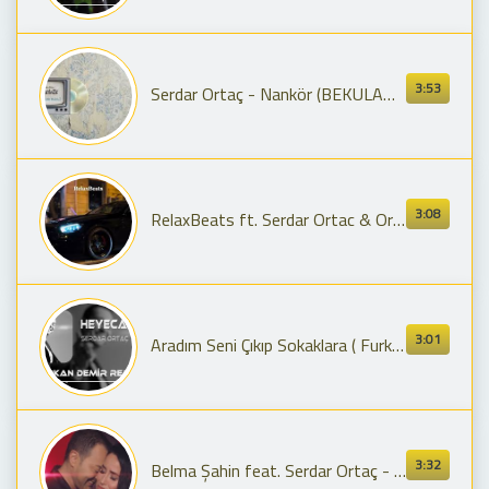
3:53
Serdar Ortaç - Nankör (BEKULAH Remix) | Afro House
3:08
RelaxBeats ft. Serdar Ortac & Orxan Lökbatanlı - Haber Gelmiyor Yardan ( REMIX )
3:01
Aradım Seni Çıkıp Sokaklara ( Furkan Demir Remix ) | Serdar Ortaç - Heyecan
3:32
Belma Şahin feat. Serdar Ortaç - Adı Üstünde