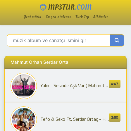
MP3TUR
.COM
Yeni müzik
En çok dinlenen
Türk Top
Albümler
Mahmut Orhan Serdar Orta
4:47
Yalın - Sesinde Aşk Var ( Mahmut Orhan Remix )
2:50
Tefo & Seko Ft. Serdar Ortaç - Heyecan (Official Video)