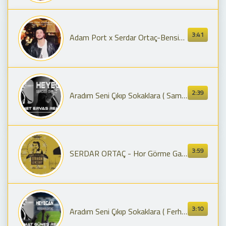
3:41
Adam Port x Serdar Ortaç-Bensiz Olsun & Move (Mashup by Mozisc)
2:39
Aradım Seni Çıkıp Sokaklara ( Samet Ervas Remix ) | Serdar Ortaç - Heyecan
3:59
SERDAR ORTAÇ - Hor Görme Garibi - (Orhan Gencebay İle Bir Ömür vol.2)
3:10
Aradım Seni Çıkıp Sokaklara ( Ferhat Güneş Remix ) İsyanım Sana Değil Tüm Aşklara