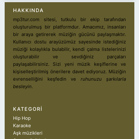
HAKKINDA
mp3tur.com sitesi, tutkulu bir ekip tarafından
oluşturulmuş bir platformdur. Amacımız, insanları
bir araya getirerek müziğin gücünü paylaşmaktır.
Kullanıcı dostu arayüzümüz sayesinde istediğiniz
müziği kolaylıkla bulabilir, kendi çalma listelerinizi
oluşturabilir ve sevdiğiniz parçaları
paylaşabilirsiniz. Sizi yeni müzik keşiflerine ve
kişiselleştirilmiş önerilere davet ediyoruz. Müziğin
evrenselliğini keşfedin ve
ruhunuzu şarkılarla
besleyin
.
KATEGORI
Hip Hop
Karaoke
Aşk müzikleri