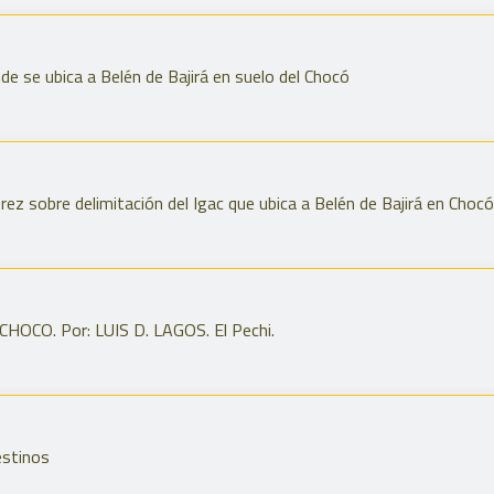
e se ubica a Belén de Bajirá en suelo del Chocó
ez sobre delimitación del Igac que ubica a Belén de Bajirá en Chocó
CO. Por: LUIS D. LAGOS. El Pechi.
estinos