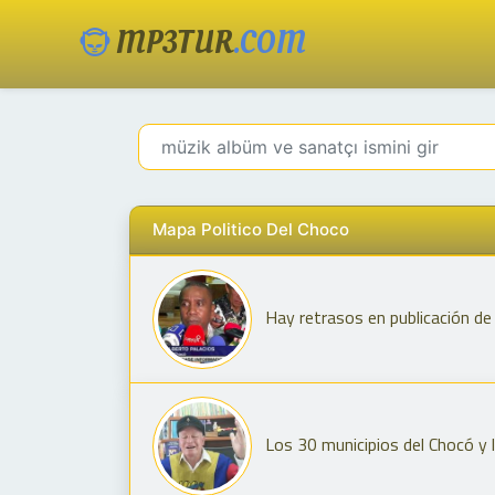
MP3TUR
.COM
Mapa Politico Del Choco
Hay retrasos en publicación d
Los 30 municipios del Chocó y l