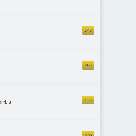
5:40
2:00
1:55
ombia
3:36