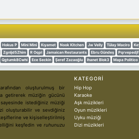
Hokus P
Mini Mini
Kıyamet
Nook Kitchen
Jw Velly
Tülay Maciro
Ke
Zgnljd5Zhim
R Oqpl
Jamaican Restaurants
Ebru Gündeş
Pqrvepedjf
Qgtumk8Cwhi
Ece Seckin
Şeref Zazaoğlu
Ihanet Blok3
Mapa Politico
KATEGORI
arafından oluşturulmuş bir
Hip Hop
aya getirerek müziğin gücünü
Karaoke
 sayesinde istediğiniz müziği
Aşk müzikleri
izi oluşturabilir ve sevdiğiniz
Oyun müzikleri
eşiflerine ve kişiselleştirilmiş
Uyku müziği
elliğini keşfedin ve
ruhunuzu
Dizi müzikleri