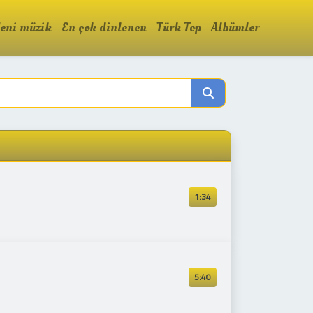
eni müzik
En çok dinlenen
Türk Top
Albümler
1:34
5:40