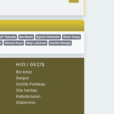
yfi Yolunda
Ibo Benm
Egerki Gelmeler
Ömer Deep
c
Ahmet Kaya
Map Lebanon
Austin Giorgio
HIZLI GEÇIŞ
Biz kimiz
İletişim
Gizlilik Politikası
Site haritası
Katkıda bulun
Sitelerimiz