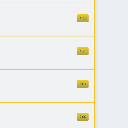
1:56
1:25
3:07
2:00