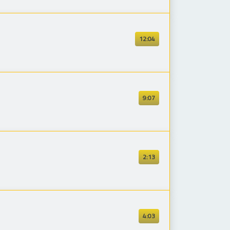
12:04
9:07
2:13
4:03