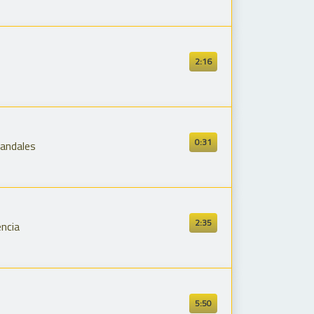
2:16
0:31
Pandales
2:35
encia
5:50