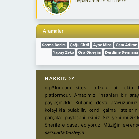
Departamento del Chocó
Aramalar
Sorma Benim
Çoğu Gitdi
Ayşe Mine
Cem Adiran
Yapay Zeka
Ona Gideyim
Derdime Dermana
HAKKINDA
mp3tur.com sitesi, tutkulu bir ekip t
platformdur. Amacımız, insanları bir ar
paylaşmaktır. Kullanıcı dostu arayüzümüz
kolaylıkla bulabilir, kendi çalma listelerin
parçaları paylaşabilirsiniz. Sizi yeni müzik k
önerilere davet ediyoruz. Müziğin evrens
şarkılarla besleyin
.