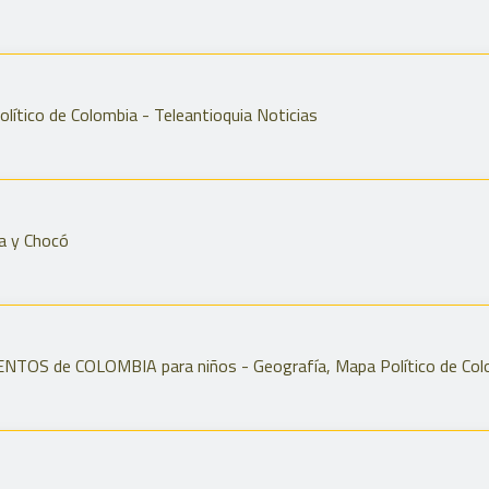
olítico de Colombia - Teleantioquia Noticias
ia y Chocó
NTOS de COLOMBIA para niños - Geografía, Mapa Político de Col