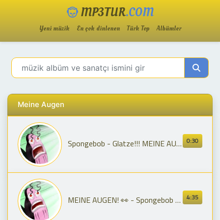
MP3TUR
.COM
Yeni müzik
En çok dinlenen
Türk Top
Albümler
Meine Augen
0:30
Spongebob - Glatze!!! MEINE AUGEN!!!| Bosslimo
4:35
MEINE AUGEN! 👀 - Spongebob Remix