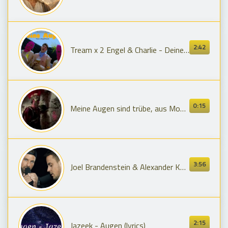
2:42
Tream x 2 Engel & Charlie - Deine Augen (Official Video)
0:15
Meine Augen sind trübe, aus Monty Python´s - Das Leben des Brian, (Deutsch - HD 1080)
3:56
Joel Brandenstein & Alexander Knappe - Bis meine Welt die Augen schließt (4K Video)
2:15
Jazeek - Augen (lyrics)