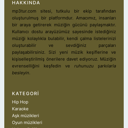
HAKKINDA
mp3tur.com sitesi, tutkulu bir ekip tarafından
oluşturulmuş bir platformdur. Amacımız, insanları
bir araya getirerek müziğin gücünü paylaşmaktır.
Kullanıcı dostu arayüzümüz sayesinde istediğiniz
müziği kolaylıkla bulabilir, kendi çalma listelerinizi
oluşturabilir ve sevdiğiniz parçaları
paylaşabilirsiniz. Sizi yeni müzik keşiflerine ve
kişiselleştirilmiş önerilere davet ediyoruz. Müziğin
evrenselliğini keşfedin ve
ruhunuzu şarkılarla
besleyin
.
KATEGORI
Hip Hop
Karaoke
Aşk müzikleri
Oyun müzikleri