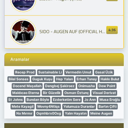
4:36
SIDO - AUGEN AUF (OFFICIAL HD VERSION AGGROTV)
Aramalar
Recep Prod
Sustainable Li
Vermedin Umut
Gasal Üzik
Bilal Sonses
Guguk Kuşu
Hep Yalan
Erhan Tunay
Hakkı Bulut
Docend Maşallah
Dengbej Şakiroez
Onimusha
Dew Point
Maldıcao Eterna
Bir Güzelik
Osman Öztunç
Visual Derivat
St Johns
Bundan Böyle
Ezderketim Sere
Jo Ann
Musa Eroğlu
Mete Kayagil
Wovny4Ntlqs
Yolumuza Duranlar
Bartın Çifti
Na Mırmır
Oqmhbrx0Oxg
Yalın Hayatın
Meine Augen