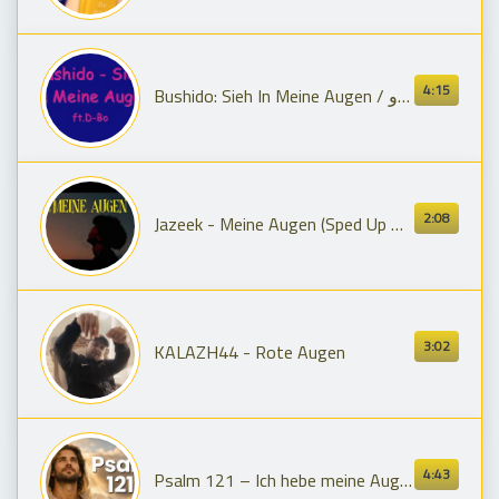
4:15
Bushido: Sieh In Meine Augen / بوشيدو
2:08
Jazeek - Meine Augen (Sped Up & High Pitched Reverb)
3:02
KALAZH44 - Rote Augen
4:43
Psalm 121 – Ich hebe meine Augen auf | Vertonung