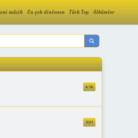
eni müzik
En çok dinlenen
Türk Top
Albümler
4:14
3:01