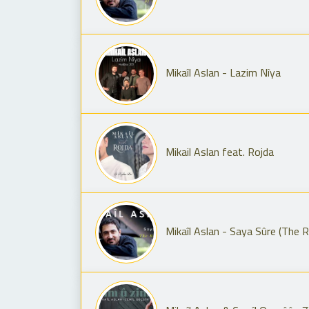
Mikaîl Aslan - Lazim Nîya
Mikail Aslan feat. Rojda
Mikaîl Aslan - Saya Sûre (The 