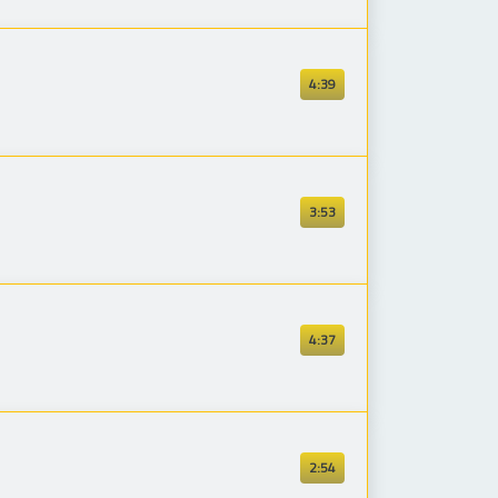
4:39
3:53
4:37
2:54