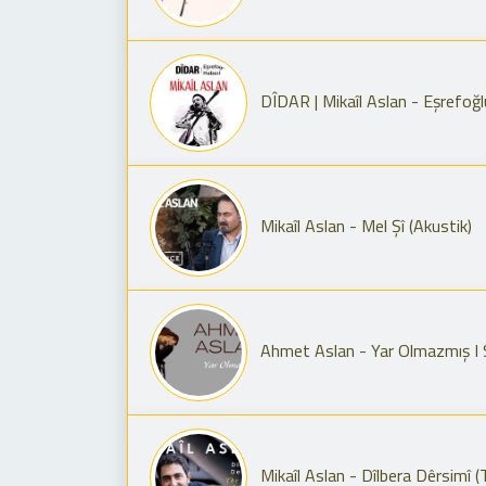
DÎDAR | Mikaîl Aslan - Eşrefoğl
Mikaîl Aslan - Mel Şî (Akustik)
Ahmet Aslan - Yar Olmazmış I 
Mikaîl Aslan - Dîlbera Dêrsimî