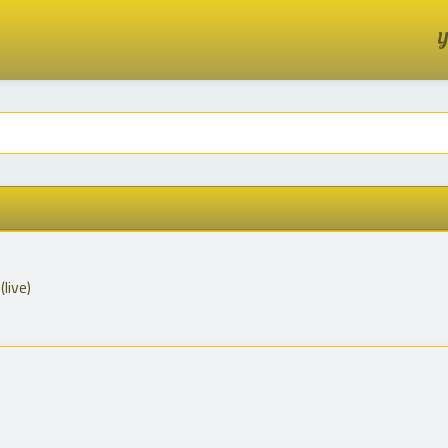
Y
live)