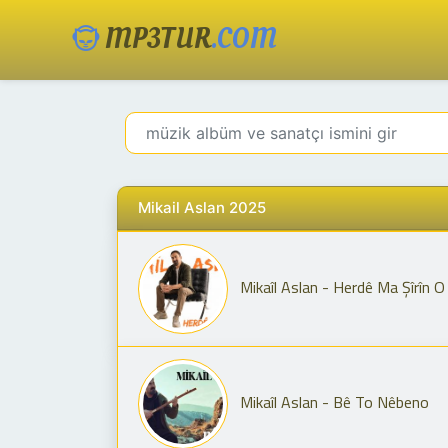
MP3TUR
.COM
Mikail Aslan 2025
Mikaîl Aslan - Herdê Ma Şîrîn O (
Mikaîl Aslan - Bê To Nêbeno