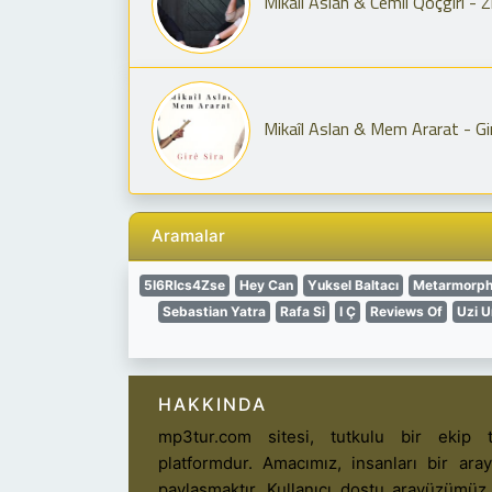
Mikaîl Aslan & Cemîl Qoçgîrî - 
Mikaîl Aslan & Mem Ararat - Gir
Aramalar
5I6Rlcs4Zse
Hey Can
Yuksel Baltacı
Metarmorph
Sebastian Yatra
Rafa Si
I Ç
Reviews Of
Uzi 
HAKKINDA
mp3tur.com sitesi, tutkulu bir ekip t
platformdur. Amacımız, insanları bir ar
paylaşmaktır. Kullanıcı dostu arayüzümüz