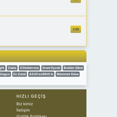
2:59
ght
Zoids
X2Imblrrxns
Grani Eyvah
Brahim Sibel
Uagcs
Ev Çend
A2Ufrzo5Kt0 In
Memmet Köse
HIZLI GEÇIŞ
Biz kimiz
İletişim
Gizlilik Politikası