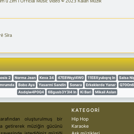
Zim û Zim I Official Music Video © 2023 Kalan Müzik
ê Sîra
osis 2
Norma Jean
Keva 34
47E8Wqyl4W0
11E8Xyubqrq In
Salsa Ni
Umrumda
Bobo Aya
Yasarmi Sandin
Sonara
Erkeklerde Yanar
Q70On6
Asdqiw4P0Q4
6Bgusb3Y3I4 In
Ki Bari
Mikail Aslan
KATEGORI
arafından oluşturulmuş bir
Hip Hop
aya getirerek müziğin gücünü
Karaoke
 sayesinde istediğiniz müziği
Aşk müzikleri