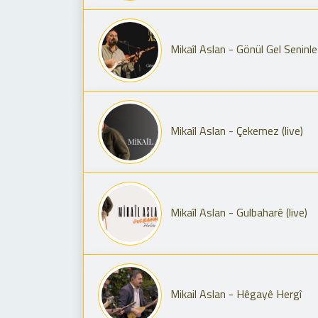
Mikaîl Aslan - Gönül Gel Seninle
Mikaîl Aslan - Çekemez (live)
Mikaîl Aslan - Gulbaharê (live)
Mikail Aslan - Hêgayê Hergî