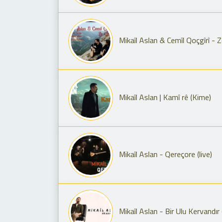
Mikaîl Aslan & Cemîl Qoçgîrî - 
Mikaîl Aslan | Kamî rê (Kime)
Mikaîl Aslan - Qereçore (live)
Mikaîl Aslan - Bir Ulu Kervandır (