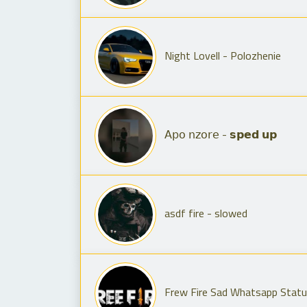
Night Lovell - Polozhenie
𝖠𝗉𝗈 𝗇𝗓𝗈𝗋𝖾 - 𝘀𝗽𝗲𝗱 𝘂𝗽
asdf fire - slowed
Frew Fire Sad Whatsapp Stat