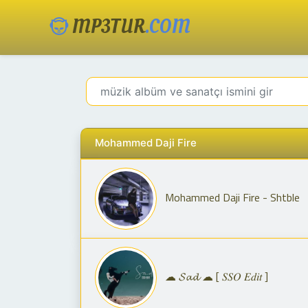
MP3TUR
.COM
Mohammed Daji Fire
Mohammed Daji Fire - Shtble
☁︎ 𝓢𝓪𝓭 ☁︎ [ 𝑆𝑆𝑂 𝐸𝑑𝑖𝑡 ]