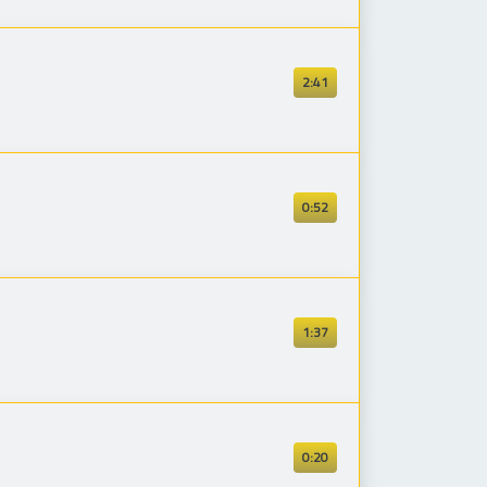
2:41
0:52
1:37
0:20