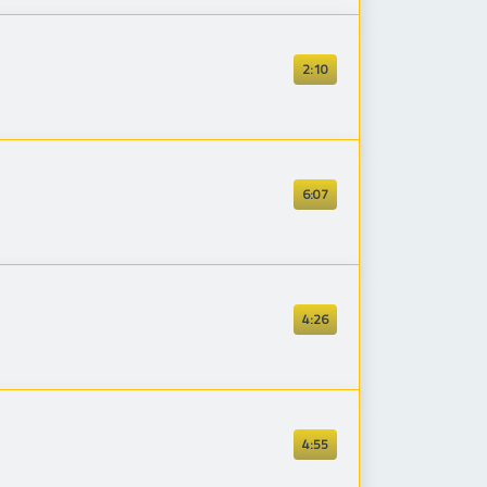
2:10
6:07
4:26
4:55