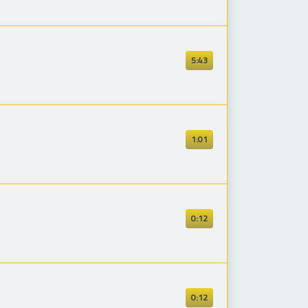
5:43
1:01
0:12
0:12