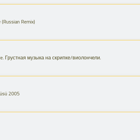
 (Russian Remix)
ire. Грустная музыка на скрипке/виолончели.
rküsü 2005