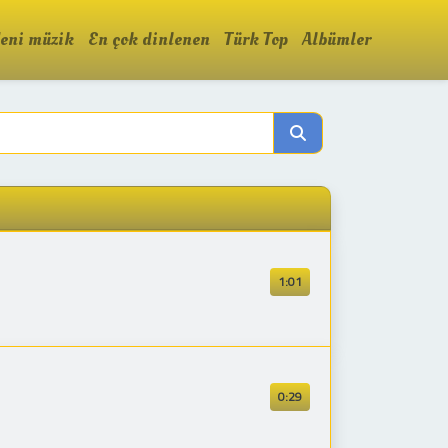
eni müzik
En çok dinlenen
Türk Top
Albümler
1:01
0:29