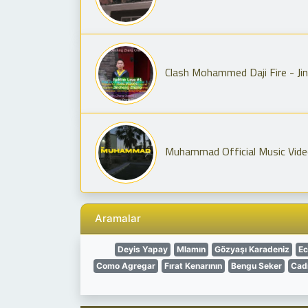
Clash Mohammed Daji Fire - Jin
Muhammad Official Music Vid
Aramalar
Deyis Yapay
Mlamın
Gözyaşı Karadeniz
Ec
Como Agregar
Fırat Kenarının
Bengu Seker
Cadi