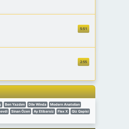
5:51
2:55
ş
Ben Yazdım
Dile Winda
Modern Anatolian
Sevdi
Sinan Özen
Ay Etibarsiz
Flex X
Qiz Qapisi