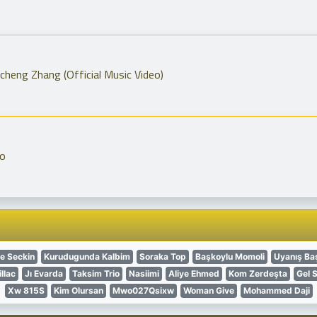
cheng Zhang (Official Music Video)
eo
e Seckin
Kurudugunda Kalbim
Soraka Top
Başkoylu Momoli
Uyanış Ba
llac
Jı Evarda
Taksim Trio
Nasiimi
Aliye Ehmed
Kom Zerdeşta
Gel 
Xw 815S
Kim Olursan
Mwo027Qsixw
Woman Give
Mohammed Daji