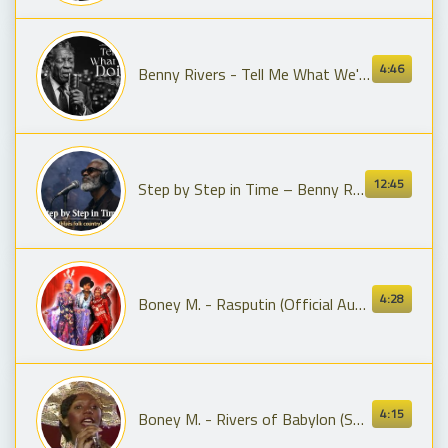
4:46
Benny Rivers - Tell Me What We're Doing (Official Lyric Video)
12:45
Step by Step in Time – Benny Rivers & More (Lyrics Cover Video) | Soulful Blues / Emotional 2026
4:28
Boney M. - Rasputin (Official Audio)
4:15
Boney M. - Rivers of Babylon (Sopot Festival 1979)