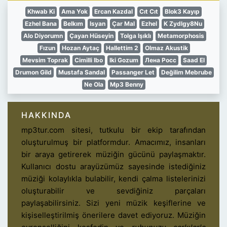
Khwab Ki
Ama Yok
Ercan Kazdal
Cıt Cıt
Blok3 Kayıp
Ezhel Bana
Belkım
Isyan
Çar Mal
Ezhel
K Zydlgy8Nu
Alo Diyorumn
Çayan Hüseyin
Tolga Işıklı
Metamorphosis
Fızun
Hozan Aytaç
Hallettim 2
Olmaz Akustik
Mevsim Toprak
Cimilli Ibo
Iki Gozum
Лена Росс
Saad El
Drumon Gild
Mustafa Sandal
Passanger Let
Değilim Mebrube
Ne Ola
Mp3 Benny
HAKKINDA
mp3tur.com sitesi, tutkulu bir ekip tarafından
oluşturulmuş bir platformdur. Amacımız, insanları
bir araya getirerek müziğin gücünü paylaşmaktır.
Kullanıcı dostu arayüzümüz sayesinde istediğiniz
müziği kolaylıkla bulabilir, kendi çalma listelerinizi
oluşturabilir ve sevdiğiniz parçaları
paylaşabilirsiniz. Sizi yeni müzik keşiflerine ve
kişiselleştirilmiş önerilere davet ediyoruz. Müziğin