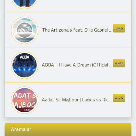
3:46
The Artizonals feat. Ollie Gabriel - River Run
4:48
ABBA - I Have A Dream (Official Lyric Video)
4:26
Aadat Se Majboor | Ladies vs Ricky Bahl | Ranveer Singh | Anushka Sharma Benny Day ( Lyrics )
Aramalar