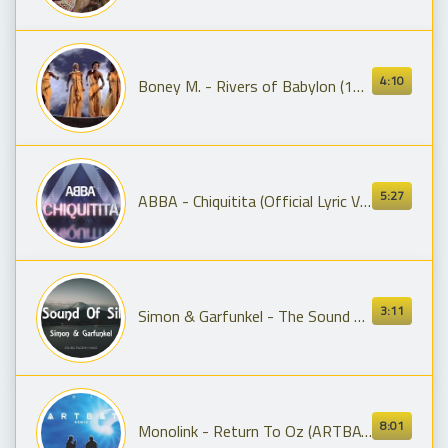
4:10
Boney M. - Rivers of Babylon (1978)
5:27
ABBA - Chiquitita (Official Lyric Video)
3:11
Simon & Garfunkel - The Sound Of Silence (Lyrics)
8:01
Monolink - Return To Oz (ARTBAT Remix)