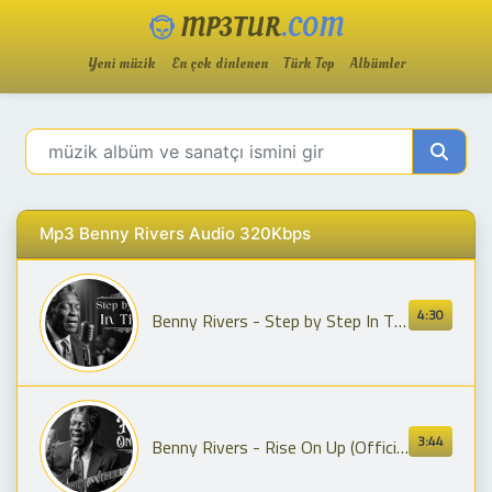
MP3TUR
.COM
Yeni müzik
En çok dinlenen
Türk Top
Albümler
Mp3 Benny Rivers Audio 320Kbps
4:30
Benny Rivers - Step by Step In Time (Official Video Lyric)
3:44
Benny Rivers - Rise On Up (Official Lyric Video)