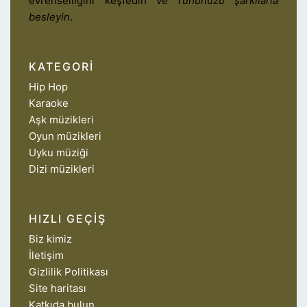
evrenselliğini keşfedin ve
ruhunuzu şarkılarla
besleyin
.
KATEGORI
Hip Hop
Karaoke
Aşk müzikleri
Oyun müzikleri
Uyku müziği
Dizi müzikleri
HIZLI GEÇIŞ
Biz kimiz
İletişim
Gizlilik Politikası
Site haritası
Katkıda bulun