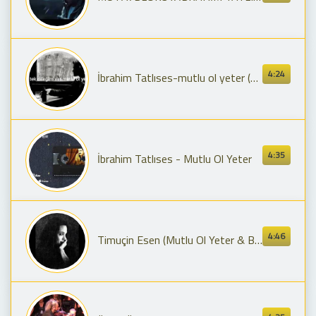
4:24
İbrahim Tatlıses-mutlu ol yeter (sözleri)
4:35
İbrahim Tatlıses - Mutlu Ol Yeter
4:46
Timuçin Esen (Mutlu Ol Yeter & Besthabeh Alya sherine)🖤