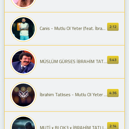
2:12
Canis - Mutlu Ol Yeter (feat. İbrahim Tatlıses)
5:43
MÜSLÜM GÜRSES İBRAHİM TATLISES DÜET MUTLU OL YETER
4:36
İbrahim Tatlıses - Mutlu Ol Yeter ( HCY Trap Remix ) 🔥YILBAŞI ÖZEL🔥
2:14
MUTİ x BLOK3 x İBRAHİM TATLISES - MUTLU OL YETER