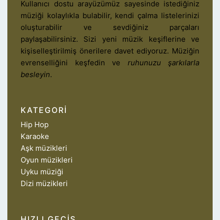
Kullanıcı dostu arayüzümüz sayesinde istediğiniz
müziği kolaylıkla bulabilir, kendi çalma listelerinizi
oluşturabilir ve sevdiğiniz parçaları
paylaşabilirsiniz. Sizi yeni müzik keşiflerine ve
kişiselleştirilmiş önerilere davet ediyoruz. Müziğin
evrenselliğini keşfedin ve
ruhunuzu şarkılarla
besleyin
.
KATEGORI
Hip Hop
Karaoke
Aşk müzikleri
Oyun müzikleri
Uyku müziği
Dizi müzikleri
HIZLI GEÇIŞ