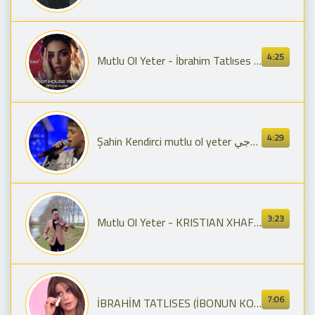
4:25
Mutlu Ol Yeter - İbrahim Tatlıses | Deep house Cover (En Duygusal Yorum)
4:29
Şahin Kendirci mutlu ol yeter شاهين كيندرجي
3:23
Mutlu Ol Yeter - KRISTIAN XHAFERAJ
7:06
İBRAHİM TATLISES (İBONUN KOPTUĞU AN) - İBO SHOW 29.BÖLÜM MUTLU OL YETER