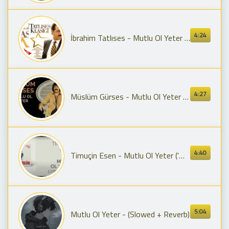
4:24
İbrahim Tatlıses - Mutlu Ol Yeter - (Official Audio)
4:27
Müslüm Gürses - Mutlu Ol Yeter (Remastered)
4:40
Timuçin Esen - Mutlu Ol Yeter ('Müslüm Baba' Orijinal Film Müzikleri)(Lyric Video)
5:04
Mutlu Ol Yeter - (Slowed + Reverb)