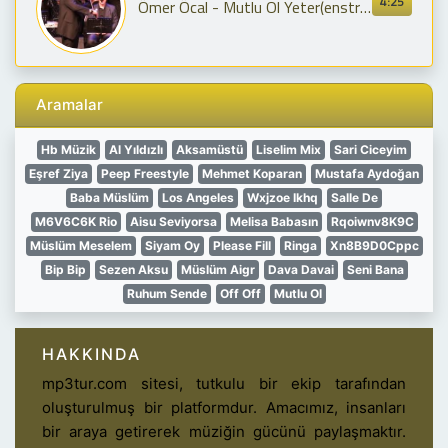
4:25
Ömer Öcal - Mutlu Ol Yeter(enstrümantal)-Keman-Ömer Öcal Mozaik Sanat Topluluğu
Aramalar
Hb Müzik
Al Yıldızlı
Aksamüstü
Liselim Mix
Sari Ciceyim
Eşref Ziya
Peep Freestyle
Mehmet Koparan
Mustafa Aydoğan
Baba Müslüm
Los Angeles
Wxjzoe Ikhq
Salle De
M6V6C6K Rio
Aisu Seviyorsa
Melisa Babasın
Rqoiwnv8K9C
Müslüm Meselem
Siyam Oy
Please Fill
Ringa
Xn8B9D0Cppc
Bip Bip
Sezen Aksu
Müslüm Aigr
Dava Davai
Seni Bana
Ruhum Sende
Off Off
Mutlu Ol
HAKKINDA
mp3tur.com sitesi, tutkulu bir ekip tarafından
oluşturulmuş bir platformdur. Amacımız, insanları
bir araya getirerek müziğin gücünü paylaşmaktır.