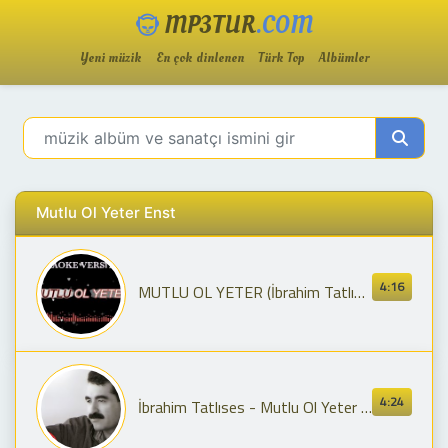
MP3TUR
.COM
Yeni müzik
En çok dinlenen
Türk Top
Albümler
Mutlu Ol Yeter Enst
4:16
MUTLU OL YETER (İbrahim Tatlıses) / KARAOKE
4:24
İbrahim Tatlıses - Mutlu Ol Yeter (Official Audio)