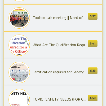
5:57
Toolbox talk meeting || Need of safety || Importance of Safety
3:41
What Are The Qualification Required For Safety Officer? || Safety Officer Qualification
6:33
Certification required for Safety Officer | Courses for Safety Officer | NEBOSH IOSH OSHA
4:53
TOPIC : SAFETY NEEDS (FOR GNM AND BSC NURSING) #Sheebamalik