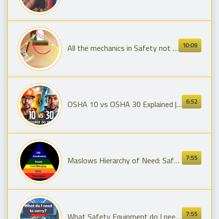
10:09
All the mechanics in Safety not Required!
6:52
OSHA 10 vs OSHA 30 Explained | Which Safety Course Do You Need?
7:55
Maslows Hierarchy of Need: Safety (Fear, P.T.S.D.)
7:55
What Safety Equipment do I need on my Boat? #beginners #skipper #boating #boatlife