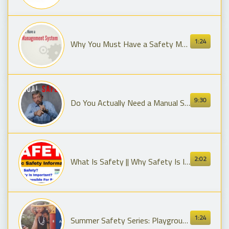
1:24
Why You Must Have a Safety Management System | OSHAcampus.com Video
9:30
Do You Actually Need a Manual Safety on a Carry Pistol?
2:02
What Is Safety || Why Safety Is Important || Who Is Responsible For Safety || HSE STUDY GUIDE
1:24
Summer Safety Series: Playground Safety You Need to Know