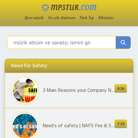
MP3TUR
.COM
Yeni müzik
En çok dinlenen
Türk Top
Albümler
Need For Safety
6:24
3 Main Reasons your Company NEEDS a Safety Management System
7:33
Need's of safety | NAFS Fire & Safety College | Fire and Safety Training | industrial safety