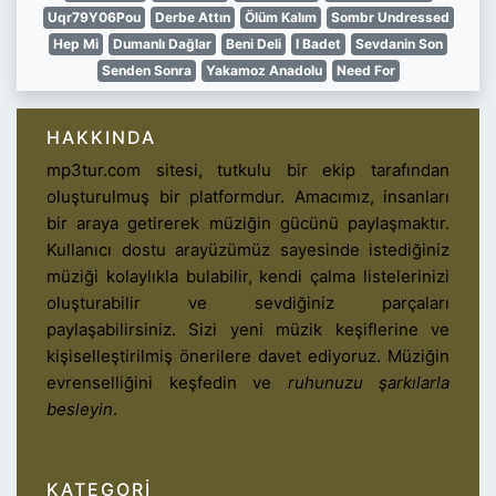
Uqr79Y06Pou
Derbe Attın
Ölüm Kalım
Sombr Undressed
Hep Mi
Dumanlı Dağlar
Beni Deli
I Badet
Sevdanin Son
Senden Sonra
Yakamoz Anadolu
Need For
HAKKINDA
mp3tur.com sitesi, tutkulu bir ekip tarafından
oluşturulmuş bir platformdur. Amacımız, insanları
bir araya getirerek müziğin gücünü paylaşmaktır.
Kullanıcı dostu arayüzümüz sayesinde istediğiniz
müziği kolaylıkla bulabilir, kendi çalma listelerinizi
oluşturabilir ve sevdiğiniz parçaları
paylaşabilirsiniz. Sizi yeni müzik keşiflerine ve
kişiselleştirilmiş önerilere davet ediyoruz. Müziğin
evrenselliğini keşfedin ve
ruhunuzu şarkılarla
besleyin
.
KATEGORI