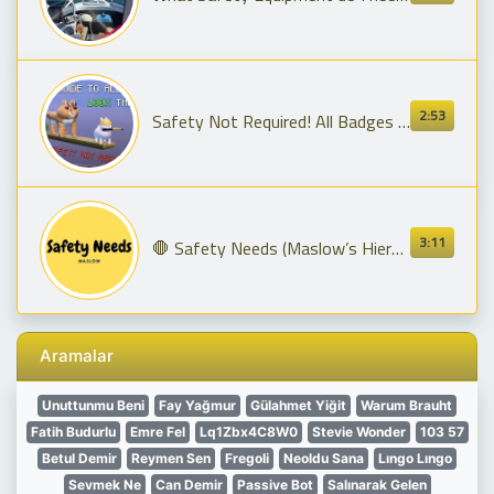
2:53
Safety Not Required! All Badges Guide | Roblox
3:11
🛑 Safety Needs (Maslow’s Hierarchy of Needs)
Aramalar
Unuttunmu Beni
Fay Yağmur
Gülahmet Yiğit
Warum Brauht
Fatih Budurlu
Emre Fel
Lq1Zbx4C8W0
Stevie Wonder
103 57
Betul Demir
Reymen Sen
Fregoli
Neoldu Sana
Lıngo Lıngo
Sevmek Ne
Can Demir
Passive Bot
Salınarak Gelen