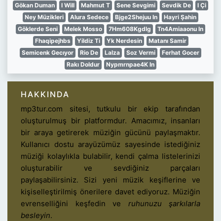
Gökan Duman
I Will
Mahmut T
Sene Sevgimi
Sevdik De
I Çi
Ney Müzikleri
Alura Sedece
Bjge2Shejuu In
Hayri Şahin
Göklerde Seni
Melek Mosso
7Hm608Kgdlg
Tn4Amiaaonu In
Fhaqipejhbs
Yildiz Ti
Yk Nerdesin
Matanı Samir
Semicenk Gecıyor
Rio De
Lalza
Soz Vermi
Ferhat Gocer
Rakı Doldur
Nypmrnpae4K In
HAKKINDA
mp3tur.com sitesi, tutkulu bir ekip tarafından
oluşturulmuş bir platformdur. Amacımız, insanları
bir araya getirerek müziğin gücünü paylaşmaktır.
Kullanıcı dostu arayüzümüz sayesinde istediğiniz
müziği kolaylıkla bulabilir, kendi çalma listelerinizi
oluşturabilir ve sevdiğiniz parçaları
paylaşabilirsiniz. Sizi yeni müzik keşiflerine ve
kişiselleştirilmiş önerilere davet ediyoruz. Müziğin
evrenselliğini keşfedin ve
ruhunuzu şarkılarla
besleyin
.