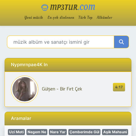
MP3TUR
.COM
Yeni müzik
En çok dinlenen
Türk Top
Albümler
Nypmrnpae4K In
4:17
Gülşen - Bir Fırt Çek
Aramalar
Uzi Moti
Negem Ne
Nare Yar
Çemberimde Gül
Aşik Mahsuni