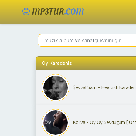
MP3TUR
.COM
Oy Karadeniz
Şevval Sam - Hey Gidi Karaden
Koliva - Oy Oy Sevduğum [ Off