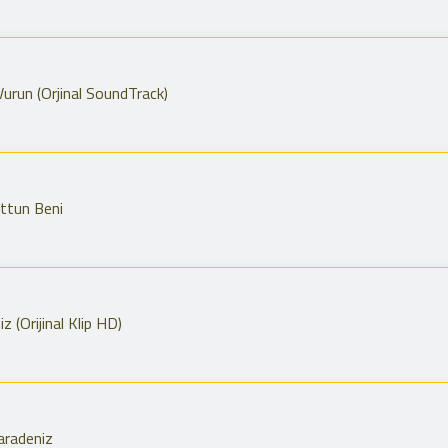
urun (Orjinal SoundTrack)
ttun Beni
 (Orijinal Klip HD)
radeniz