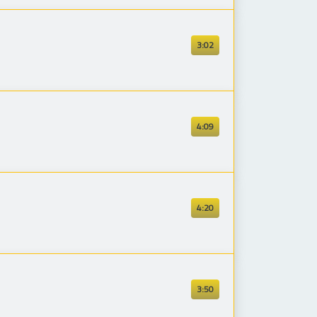
3:02
4:09
4:20
3:50