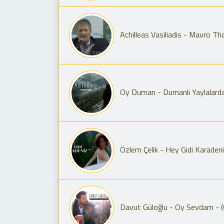
Achilleas Vasiliadis - Mavro Th
Oy Duman - Dumanlı Yaylalarda
Özlem Çelik - Hey Gidi Karadeniz
Davut Güloğlu - Oy Sevdam - (O