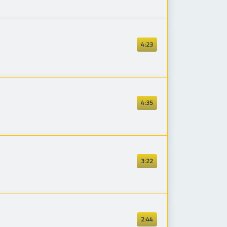
4:23
4:35
3:22
2:44