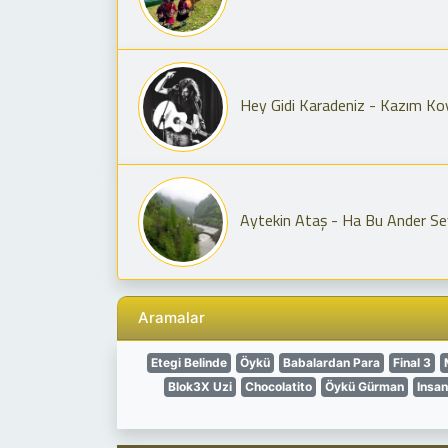
Hey Gidi Karadeniz - Kazım K
Aytekin Ataş - Ha Bu Ander Se
Aramalar
Etegi Belinde
Öykü
Babalardan Para
Final 3
Blok3X Uzi
Chocolatito
Öykü Gürman
Insan