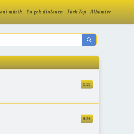
eni müzik
En çok dinlenen
Türk Top
Albümler
5:35
5:26