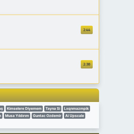
2:44
2:38
aş
Kimselere Diyemem
Tayna Si
Lxqnmazmpik
m
Musa Yıldırım
Guntac Ozdemir
Ai Upscale