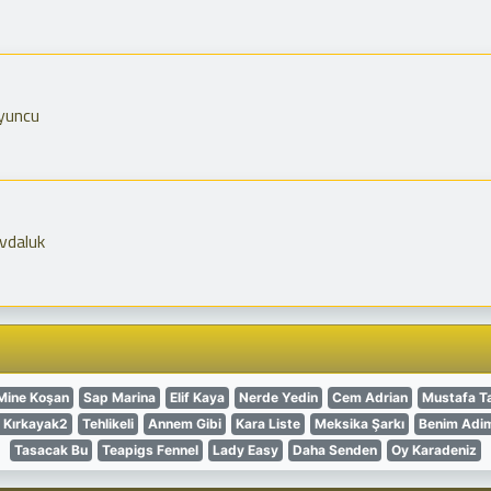
oyuncu
vdaluk
Mine Koşan
Sap Marina
Elif Kaya
Nerde Yedin
Cem Adrian
Mustafa T
 Kırkayak2
Tehlikeli
Annem Gibi
Kara Liste
Meksika Şarkı
Benim Adi
Tasacak Bu
Teapigs Fennel
Lady Easy
Daha Senden
Oy Karadeniz