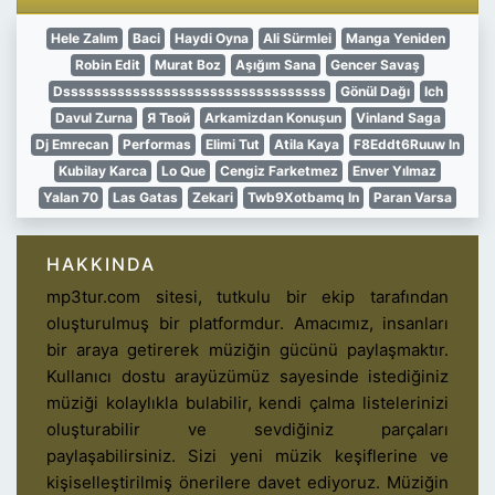
Hele Zalım
Baci
Haydi Oyna
Ali Sürmlei
Manga Yeniden
Robin Edit
Murat Boz
Aşığım Sana
Gencer Savaş
Dssssssssssssssssssssssssssssssssss
Gönül Dağı
Ich
Davul Zurna
Я Твой
Arkamizdan Konuşun
Vinland Saga
Dj Emrecan
Performas
Elimi Tut
Atila Kaya
F8Eddt6Ruuw In
Kubilay Karca
Lo Que
Cengiz Farketmez
Enver Yılmaz
Yalan 70
Las Gatas
Zekari
Twb9Xotbamq In
Paran Varsa
HAKKINDA
mp3tur.com sitesi, tutkulu bir ekip tarafından
oluşturulmuş bir platformdur. Amacımız, insanları
bir araya getirerek müziğin gücünü paylaşmaktır.
Kullanıcı dostu arayüzümüz sayesinde istediğiniz
müziği kolaylıkla bulabilir, kendi çalma listelerinizi
oluşturabilir ve sevdiğiniz parçaları
paylaşabilirsiniz. Sizi yeni müzik keşiflerine ve
kişiselleştirilmiş önerilere davet ediyoruz. Müziğin