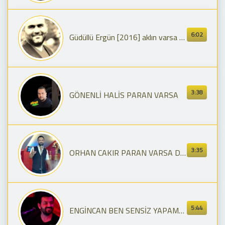
6:02
Güdüllü Ergün [2016] aklın varsa tek takıl seyri alem
3:38
GÖNENLİ HALİS PARAN VARSA
3:35
ORHAN CAKIR PARAN VARSA DOSTUN VAR
5:44
ENGİNCAN BEN SENSİZ YAPAMAM YARİM & PARAN VARSA DOSTUN VAR 2018