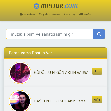
MP3TUR
.COM
Yeni müzik
En çok dinlenen
Türk Top
Albümler
Paran Varsa Dostun Var
3:05
GÜDÜLLÜ ERGÜN AKLIN VARSA TEK TAKIL ORJİNAL KLİP
4:44
BAŞKENTLİ RESUL Aklın Varsa Tek Takıl 1080p