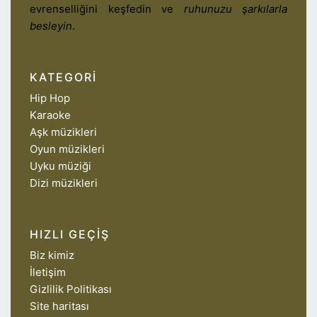
evrenselliğini keşfedin ve
ruhunuzu şarkılarla
besleyin
.
KATEGORI
Hip Hop
Karaoke
Aşk müzikleri
Oyun müzikleri
Uyku müziği
Dizi müzikleri
HIZLI GEÇIŞ
Biz kimiz
İletişim
Gizlilik Politikası
Site haritası