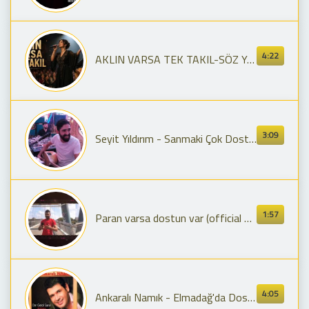
4:22
AKLIN VARSA TEK TAKIL-SÖZ YAREN ALİ KIRBIYIK-BESTE -SAMİ TAŞKIN
3:09
Seyit Yıldırım - Sanmaki Çok Dostun Var
1:57
Paran varsa dostun var (official video) 2020
4:05
Ankaralı Namık - Elmadağ'da Dostun Var