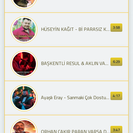
3:58
HÜSEYİN KAĞIT - Bİ PARASIZ KAL DA GÖR
6:29
BAŞKENTLİ RESUL & AKLIN VARSA TEK TAKIL & AY PARÇASI & 2018 SCL MÜZİK
4:17
Ayaşlı Eray - Sanmaki Çok Dostun Var & İlvanlım (Canlı Performans)
3:47
ORHAN CAKIR PARAN VARSA DOSTUN VAR (1)