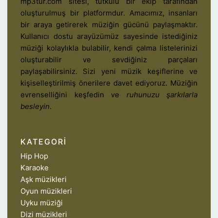
mp3tur.com sitesi, tutkulu bir ekip tarafından
oluşturulmuş bir platformdur. Amacımız, insanları
bir araya getirerek müziğin gücünü paylaşmaktır.
Kullanıcı dostu arayüzümüz sayesinde istediğiniz
müziği kolaylıkla bulabilir, kendi çalma listelerinizi
oluşturabilir ve sevdiğiniz parçaları
paylaşabilirsiniz. Sizi yeni müzik keşiflerine ve
kişiselleştirilmiş önerilere davet ediyoruz. Müziğin
evrenselliğini keşfedin ve
ruhunuzu şarkılarla
besleyin
.
KATEGORI
Hip Hop
Karaoke
Aşk müzikleri
Oyun müzikleri
Uyku müziği
Dizi müzikleri