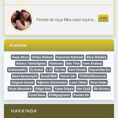
0:33
Pembe bir rüya Mira öykü rüya'nın klibi
Aramalar
Gaye Aksu
Orhan Akdeni
Huzurum Kalmadı
Ebry Gündeş
Alanca Yalnizligima
Hadiswe
Bak Yine
Irem Atabey
Sadeweditz
Dj Sedat
L O
Giz Ne
Terk Etmek
Itaporinha Do
Nasıl Seveceyim
Small Midi
Yasmi Var
Yk90U2Kmcca In
Original Sound
Ağlarım Gözümden
Leet Client
Akan Sular
Style Mezdeke
Gölge Noir
Yalan Dünya
Her Eylül
Bb Korosu
Ezhel Bana
93Wgagfunts
Pembe Bir
HAKKINDA