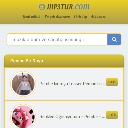
MP3TUR
.COM
Yeni müzik
En çok dinlenen
Türk Top
Albümler
Pembe Bir Ruya
0:08
Pembe bir rüya teaser Pembe bir rüya yarın çıkıcak!
1:06
Renkleri Öğreniyorum - Pembe - Bir Renk Söyle - Çocuk Şarkısı - RÜYA OKULU