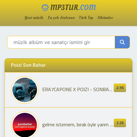
MP3TUR
.COM
Yeni müzik
En çok dinlenen
Türk Top
Albümler
Poizi Son Bahar
2:36
ERA7CAPONE X POIZI - SONBAHAR (OFFICIAL MUSIC VIDEO)
2:26
gelme istemem, bırak öyle yarım kalsın | era7capone & poizi - sonbahar (sözleri)