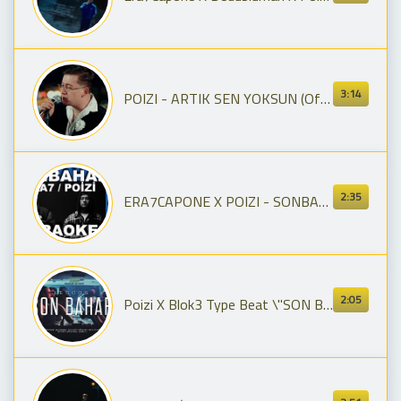
3:14
POIZI - ARTIK SEN YOKSUN (Official Video)
2:35
ERA7CAPONE X POIZI - SONBAHAR / (Karaoke) / COVER
2:05
Poizi X Blok3 Type Beat \"SON BAHAR\"