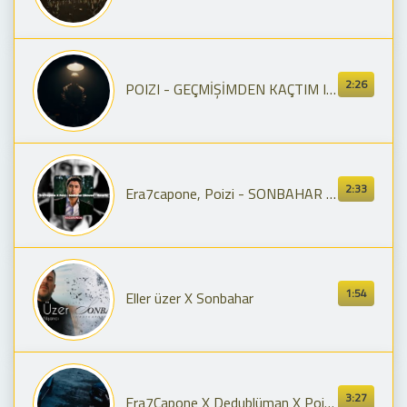
2:26
POIZI - GEÇMİŞİMDEN KAÇTIM I PROD BY. SNOW
2:33
Era7capone, Poizi - SONBAHAR (Slowed+Reverb)
1:54
Eller üzer X Sonbahar
3:27
Era7Capone X Dedublüman X Poizi - SONBAHAR X RÜYA GİBİ (RapOne)