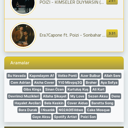
2:51
POIZI - KİMSELER DUYMASIN (Official Video)
3:31
Era7Capone ft. Poizi - Sonbahar Arabesk Versiyonu
Aramalar
Bu Havada
Kapındayım Af
Votko Ponti
Azer Bulbur
Allah Senı
Cem Adrian
Aicha Cover
Yt0 Mbvpq3Q
Broher
Aya Sofya
Gibs Kings
Sinan Özen
Kurtuluş Kuş
Ali Kurt
Devrimci Muzikleri
Allaha Şikayet
My Love
Sezen Aksu
Deno
Hayalet Avcilari
Bela Keskin
Cover Aiduo
Baretta Song
Bora Durak
I Nsanlık
N02A0I5Vdwe
Cake Mosque
Gaye Aksu
Spotify Artist
Poizi Son