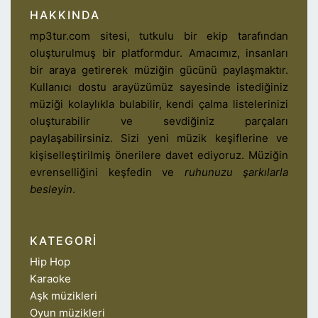
HAKKINDA
mp3tur.com sitesi, tutkulu bir ekip tarafından
oluşturulmuş bir platformdur. Amacımız, insanları
bir araya getirerek müziğin gücünü paylaşmaktır.
Kullanıcı dostu arayüzümüz sayesinde istediğiniz
müziği kolaylıkla bulabilir, kendi çalma listelerinizi
oluşturabilir ve sevdiğiniz parçaları
paylaşabilirsiniz. Sizi yeni müzik keşiflerine ve
kişiselleştirilmiş önerilere davet ediyoruz. Müziğin
evrenselliğini keşfedin ve
ruhunuzu şarkılarla
besleyin
.
KATEGORI
Hip Hop
Karaoke
Aşk müzikleri
Oyun müzikleri