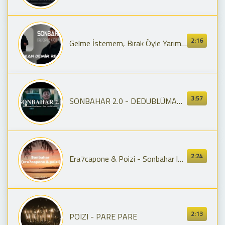
2:16
Gelme İstemem, Bırak Öyle Yarım Kalsın ( Furkan Demir Remix ) ERA7CAPONE X POIZI - SONBAHAR
3:57
SONBAHAR 2.0 - DEDUBLÜMAN x ERA7CAPONE x POIZI x ATİ242 x BLOK3 (Prod. Waste)
2:24
Era7capone & Poizi - Sonbahar lyrics, sözleri
2:13
POIZI - PARE PARE