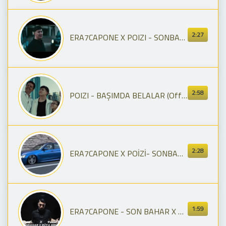
2:27
ERA7CAPONE X POIZI - SONBAHAR (Tiktok Remix)
2:58
POIZI - BAŞIMDA BELALAR (Official Video)
2:28
ERA7CAPONE X POİZİ- SONBAHAR (TİKTOK REMİX)
1:59
ERA7CAPONE - SON BAHAR X RÜYA GİBİ MİX | Prod.Yusuf Can Ölmez