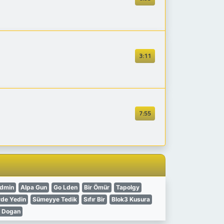
3:11
7:55
dmin
Alpa Gun
Go Lden
Bir Ömür
Tapolgy
de Yedin
Sümeyye Tedik
Sıfır Bir
Blok3 Kusura
r Dogan