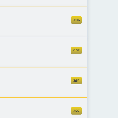
3:36
6:02
3:34
2:27