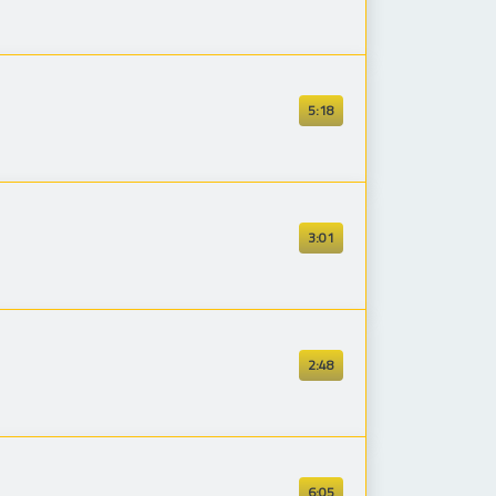
5:18
3:01
2:48
6:05