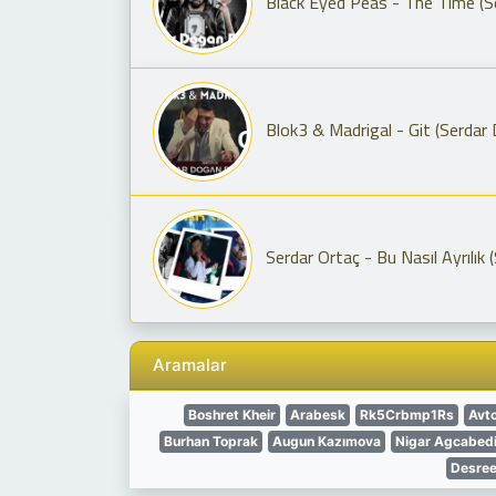
Black Eyed Peas - The Time (
Blok3 & Madrigal - Git (Serdar
Serdar Ortaç - Bu Nasıl Ayrılık
Aramalar
Boshret Kheir
Arabesk
Rk5Crbmp1Rs
Avto
Burhan Toprak
Augun Kazımova
Nigar Agcabedi
Desree