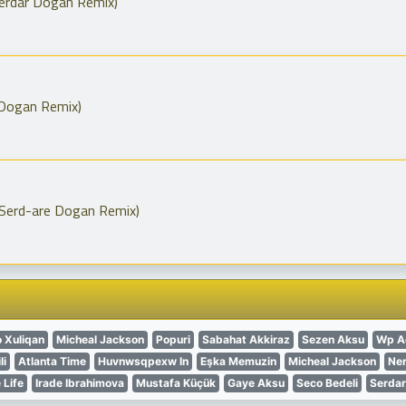
Serdar Dogan Remix)
 Dogan Remix)
 (Serd-are Dogan Remix)
 Xuliqan
Micheal Jackson
Popuri
Sabahat Akkiraz
Sezen Aksu
Wp A
li
Atlanta Time
Huvnwsqpexw In
Eşka Memuzin
Micheal Jackson
Ner
 Life
Irade Ibrahimova
Mustafa Küçük
Gaye Aksu
Seco Bedeli
Serda