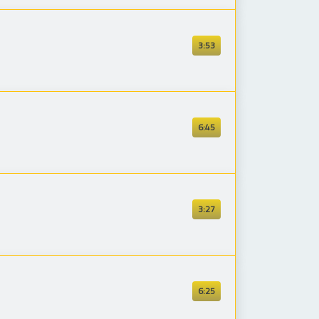
3:53
6:45
3:27
6:25