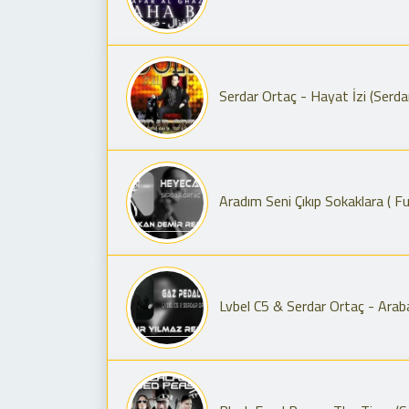
Serdar Ortaç - Hayat İzi (Serd
Aradım Seni Çıkıp Sokaklara ( F
Lvbel C5 & Serdar Ortaç - Arab