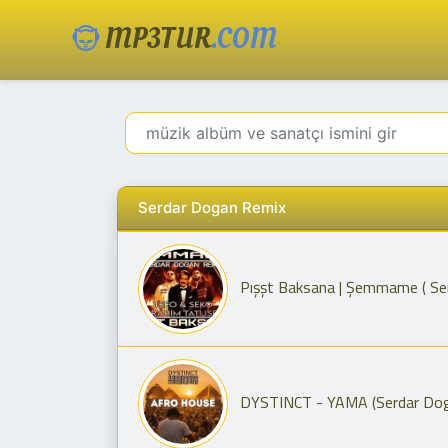
MP3TUR
.COM
Serdar Dogan Remix
Pışşt Baksana | Şemmame ( Ser
DYSTINCT - YAMA (Serdar Do