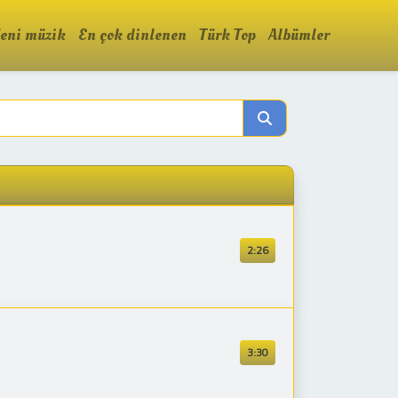
eni müzik
En çok dinlenen
Türk Top
Albümler
2:26
3:30