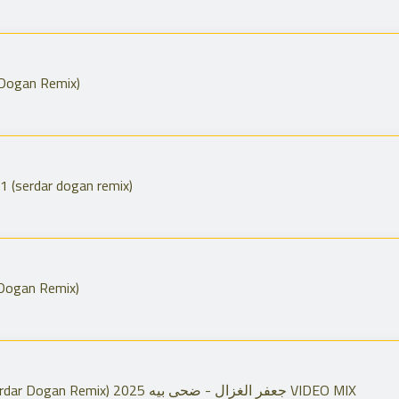
 Dogan Remix)
 (serdar dogan remix)
 Dogan Remix)
Jaafar Al Ghazal - Daha Bia (Serdar Dogan Remix) جعفر الغزال - ضحى بيه 2025 VIDEO MIX