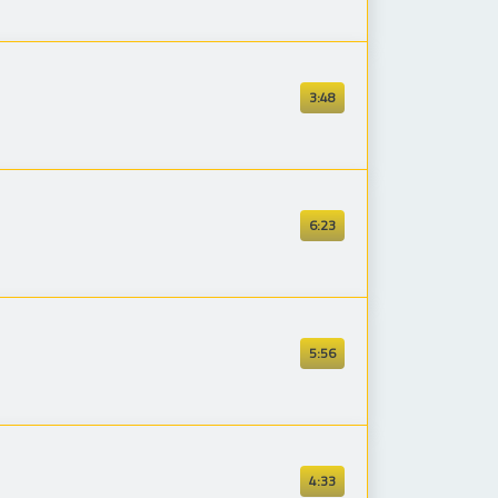
3:48
6:23
5:56
4:33