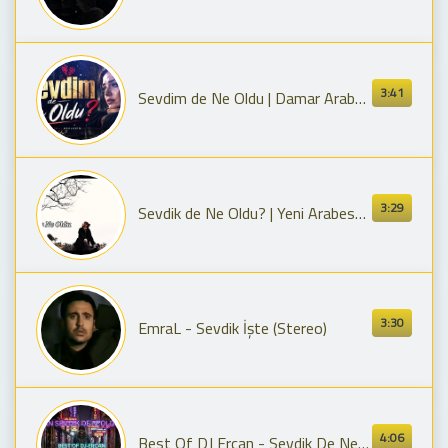
3:41
Sevdim de Ne Oldu | Damar Arabesk Şarkı 2026
3:29
Sevdik de Ne Oldu? | Yeni Arabesk Şarkı 2026 (Official Music) Mixi Sound
3:30
EmraL - Sevdik İşte (Stereo)
4:06
Best Of DJ Ercan - Sevdik De Ne Oldu Be Gözüm Pınarıma Gelsin (Karaman Arabesk)