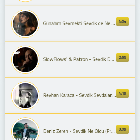
4:04
Günahım Sevmekti Sevdik de Ne Oldu 2
2:55
SlowFlows' & Patron - Sevdik De Noldu Sanki (Akustik)
4:19
Reyhan Karaca - Sevdik Sevdalandık
3:09
Deniz Zeren - Sevdik Ne Oldu (Prod. Yusuf Tomakin)