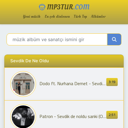
MP3TUR
.COM
Yeni müzik
En çok dinlenen
Türk Top
Albümler
Sevdik De Ne Oldu
3:19
Dodo ft. Nurhana Demet - Sevdik Ne Oldu
2:51
Patron - Sevdik de noldu sanki (Official Video)