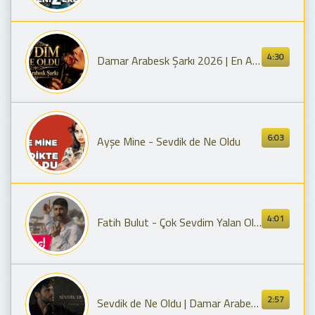
4:30
Damar Arabesk Şarkı 2026 | En Acıklı Aşk Şarkısı | Yüreği Yakan Şarkı
6:03
Ayşe Mine - Sevdik de Ne Oldu
4:01
Fatih Bulut - Çok Sevdim Yalan Oldu
2:57
Sevdik de Ne Oldu | Damar Arabesk Pop 2026 | Duygulara Tercüman Olan Şarkı