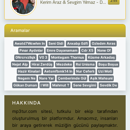
2:55
Kerim Araz & Sevgim Yılmaz - Dayanamıyorum
Aramalar
Awatd7Wcwhm In
Seni Gidi
Anxabp Edfi
Ozledım Aıras
Pınar Aydınlar
Emre Dayanamam
Cdr X5
None Of
0Nrcrvzllqk
V0 3
Montegam Thornus
Küsme Arkadaş
Nejat Alp
Hirai Zerdüş
Mezdeke
Rsi Unisma
Boşu Boşua
Hazir Kinalari
Aetsmfbmk14 In
Nur Ceferlı
Uzi Moti
Negem Ne
Nare Yar
Çemberimde Gül
Aşik Mahsuni
Gökan Duman
I Will
Mahmut T
Sene Sevgimi
Sevdik De
HAKKINDA
mp3tur.com sitesi, tutkulu bir ekip tarafından
oluşturulmuş bir platformdur. Amacımız, insanları
bir araya getirerek müziğin gücünü paylaşmaktır.