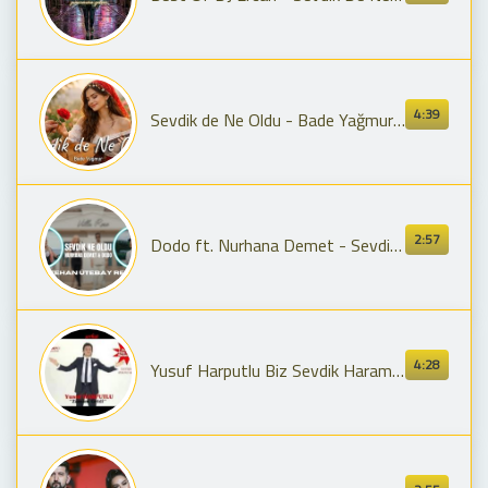
4:39
Sevdik de Ne Oldu - Bade Yağmur - Aşka Dair Sitem Türküsü
2:57
Dodo ft. Nurhana Demet - Sevdik Ne Oldu ( Metehan Ütebay Remix )
4:28
Yusuf Harputlu Biz Sevdik Haram Oldu