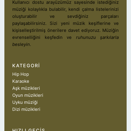
Kullanıcı dostu arayüzümüz sayesinde istediğiniz
müziği kolaylıkla bulabilir, kendi çalma listelerinizi
oluşturabilir ve sevdiğiniz parçaları
paylaşabilirsiniz. Sizi yeni müzik keşiflerine ve
kişiselleştirilmiş önerilere davet ediyoruz. Müziğin
evrenselliğini keşfedin ve
ruhunuzu şarkılarla
besleyin
.
KATEGORI
Hip Hop
Karaoke
Aşk müzikleri
Oyun müzikleri
Uyku müziği
Dizi müzikleri
HIZLI GEÇIŞ