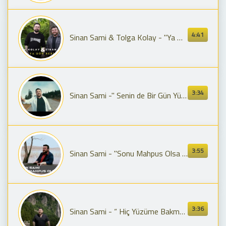
4:41
Sinan Sami & Tolga Kolay - ''Ya Dön Beri''
3:34
Sinan Sami -'' Senin de Bir Gün Yüreğin Yanar'' #karadenizşarkıları #klip #video #music #trending
3:55
Sinan Sami - ''Sonu Mahpus Olsa Da'' #karadenizşarkıları #music #trending #video #klip
3:36
Sinan Sami - “ Hiç Yüzüme Bakmayi” #video #karadeniz #trending #music