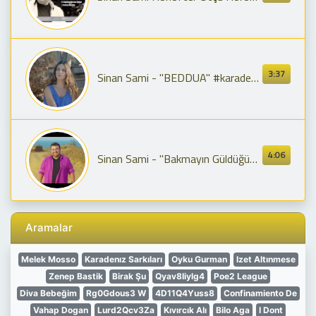
3:37
Sinan Sami - ''BEDDUA'' #karadenizşarkıları #music #video #trending #klip
4:06
Sinan Sami - ''Bakmayın Güldüğüme'' (Horon) #spotify #itunes #video #music #trending #klip
Aramalar
Melek Mosso
Karadenız Sarkıları
Oyku Gurman
Izet Altınmese
Zenep Bastik
Birak Şu
Qyav8Iiylg4
Poe2 League
Diva Bebeğim
Rg0Gdous3 W
4D11Q4Yuss8
Confinamiento De
Vahap Dogan
Lurd2Qcv3Za
Kıvırcık Alı
Bilo Aga
I Dont