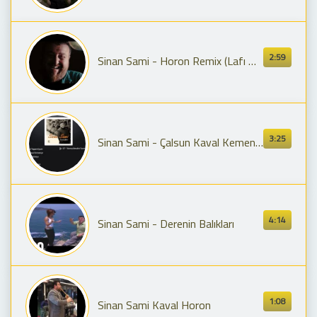
2:59
Sinan Sami - Horon Remix (Lafı Dolandırmadan) #music #trending #video #karadenizşarkıları #klip
3:25
Sinan Sami - Çalsun Kaval Kemençe (Official Lyric) ✔️
4:14
Sinan Sami - Derenin Balıkları
1:08
Sinan Sami Kaval Horon