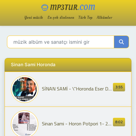
MP3TUR
.COM
Yeni müzik
En çok dinlenen
Türk Top
Albümler
Sinan Sami Horonda
3:55
SİNAN SAMİ - \"Horonda Eser Durur\" #karadenizşarkıları #music #trending #video #klip
8:02
Sinan Sami - Horon Potpori 1- 2- 3 (Oturun Oturanlar - Bir Duman Aldı Dağı - Çekmecenin Kildi )