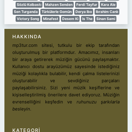
Sözlü Kolbastı
Mahzen Senden
Ferdi Tayfur
Kara Ale
Sen Turganda
Türkülerle Gomün
Derya Ibo
Ibrahim Canlı
Victory Song
Minafest
Desem Ki
Is The
Sinan Sami
HAKKINDA
mp3tur.com sitesi, tutkulu bir ekip tarafından
oluşturulmuş bir platformdur. Amacımız, insanları
bir araya getirerek müziğin gücünü paylaşmaktır.
Kullanıcı dostu arayüzümüz sayesinde istediğiniz
müziği kolaylıkla bulabilir, kendi çalma listelerinizi
oluşturabilir ve sevdiğiniz parçaları
paylaşabilirsiniz. Sizi yeni müzik keşiflerine ve
kişiselleştirilmiş önerilere davet ediyoruz. Müziğin
evrenselliğini keşfedin ve
ruhunuzu şarkılarla
besleyin
.
KATEGORI