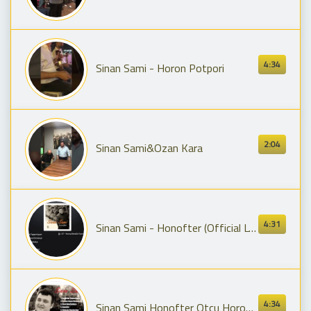
4:34
Sinan Sami - Horon Potpori
2:04
Sinan Sami&Ozan Kara
4:31
Sinan Sami - Honofter (Official Lyric) ✔️
4:34
Sinan Sami Honofter Otçu Horon Versiyon 2015