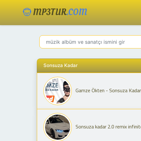
MP3TUR
.COM
Sonsuza Kadar
Gamze Ökten - Sonsuza Kadar (
Sonsuza kadar 2.0 remix infini