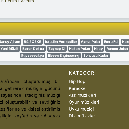
sin Benim Kaderim…”
Nancy Ajram
B4 5X5X5
Istedim Vermediler
Aynur Polat
Emre Fel
Кал
Yeni Müzik
Beton Doktor
Zeynep Di
Hakan Peker
Kiray
Romeo Julıet
Uupsecoakpa
Elecon Engineering
Sonsuza Kadar
KATEGORI
arafından oluşturulmuş bir
Hip Hop
aya getirerek müziğin gücünü
Karaoke
 sayesinde istediğiniz müziği
Aşk müzikleri
izi oluşturabilir ve sevdiğiniz
Oyun müzikleri
eşiflerine ve kişiselleştirilmiş
Uyku müziği
elliğini keşfedin ve
ruhunuzu
Dizi müzikleri