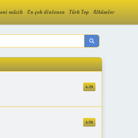
eni müzik
En çok dinlenen
Türk Top
Albümler
4:29
4:59