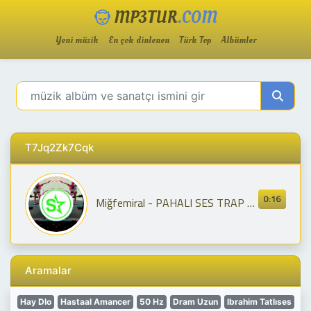
MP3TUR
.COM
Yeni müzik
En çok dinlenen
Türk Top
Albümler
T7Jq2Zk7Cqk
0:16
Miğfemiral - PAHALI SES TRAP VİDEO
Aramalar
Hay Dlo
Hastaal Amancer
50 Hz
Dram Uzun
Ibrahim Tatlıses