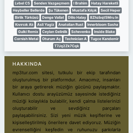
Lvbel C5
Senden Vazgeçmem
I Brahim
Hatay Hareketli
Heybeller Bellerde
Şu Tükenen
Mustafa Kılçık
Secil Heper
Birlik Türküsü
Denge Vallat
Dlilo Halay
8Zhzbqt5Mru In
Kıvırcık Alı
Asli Yagiz
Anatolian Rust
Innerbloom Sasha
Gulki Remix
Ceylan Gelinlik
Schevenko
Inside Blake
Cornish Metal
Oturum Aç
Technician A
Tugce Kandemir
T7Jq2Zk7Cqk
HAKKINDA
mp3tur.com sitesi, tutkulu bir ekip tarafından
oluşturulmuş bir platformdur. Amacımız, insanları
bir araya getirerek müziğin gücünü paylaşmaktır.
Kullanıcı dostu arayüzümüz sayesinde istediğiniz
müziği kolaylıkla bulabilir, kendi çalma listelerinizi
oluşturabilir ve sevdiğiniz parçaları
paylaşabilirsiniz. Sizi yeni müzik keşiflerine ve
kişiselleştirilmiş önerilere davet ediyoruz. Müziğin
evrenselliğini keşfedin ve
ruhunuzu şarkılarla