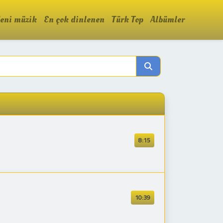
eni müzik
En çok dinlenen
Türk Top
Albümler
8:15
10:39