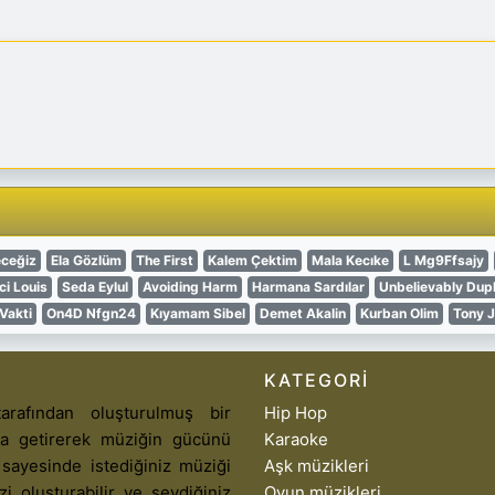
eceğiz
Ela Gözlüm
The First
Kalem Çektim
Mala Kecıke
L Mg9Ffsajy
i Louis
Seda Eylul
Avoiding Harm
Harmana Sardılar
Unbelievably Dupl
Vakti
On4D Nfgn24
Kıyamam Sibel
Demet Akalin
Kurban Olim
Tony J
KATEGORI
arafından oluşturulmuş bir
Hip Hop
aya getirerek müziğin gücünü
Karaoke
 sayesinde istediğiniz müziği
Aşk müzikleri
izi oluşturabilir ve sevdiğiniz
Oyun müzikleri