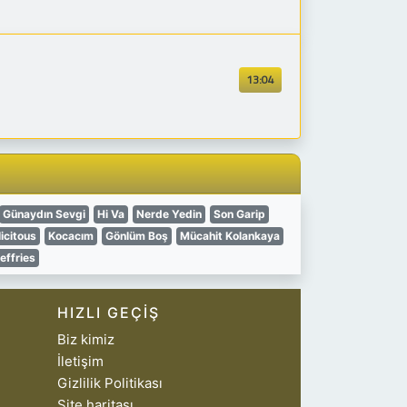
13:04
Günaydın Sevgi
Hi Va
Nerde Yedin
Son Garip
icitous
Kocacım
Gönlüm Boş
Mücahit Kolankaya
effries
HIZLI GEÇIŞ
Biz kimiz
İletişim
Gizlilik Politikası
Site haritası