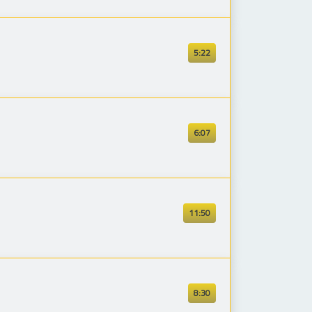
5:22
6:07
11:50
8:30