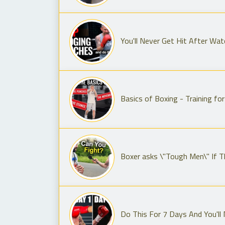
You'll Never Get Hit After Wat
Basics of Boxing - Training f
Boxer asks \"Tough Men\" If T
Do This For 7 Days And You'll