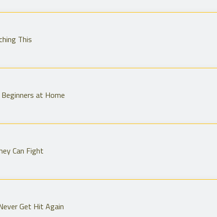
ching This
or Beginners at Home
hey Can Fight
 Never Get Hit Again