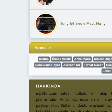
Tony Jeffries v Matt Hainy
Aramalar
Dedup
Ölmek Vardır
Anne Marie
Dilllere Düş
Sonbulsun Hayat
Aliercan Kız
Ferhat Gocer
Gucc
Seher 
HAKKINDA
mp3tur.com sitesi, tutkulu bir ekip t
platformdur. Amacımız, insanları bir ar
paylaşmaktır. Kullanıcı dostu arayüzümüz
kolaylıkla bulabilir, kendi çalma listelerin