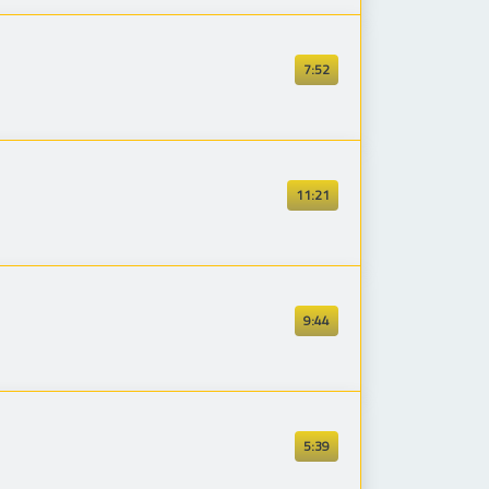
7:52
11:21
9:44
5:39