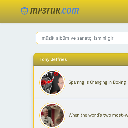
MP3TUR
.COM
Tony Jeffries
Sparring Is Changing in Boxing
When the world’s two most-wa