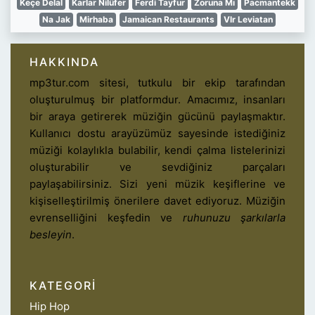
Keçe Delal
Karlar Nilüfer
Ferdi Tayfur
Zoruna Mı
Pacmantekk
Na Jak
Mirhaba
Jamaican Restaurants
Vlr Leviatan
HAKKINDA
mp3tur.com sitesi, tutkulu bir ekip tarafından
oluşturulmuş bir platformdur. Amacımız, insanları
bir araya getirerek müziğin gücünü paylaşmaktır.
Kullanıcı dostu arayüzümüz sayesinde istediğiniz
müziği kolaylıkla bulabilir, kendi çalma listelerinizi
oluşturabilir ve sevdiğiniz parçaları
paylaşabilirsiniz. Sizi yeni müzik keşiflerine ve
kişiselleştirilmiş önerilere davet ediyoruz. Müziğin
evrenselliğini keşfedin ve
ruhunuzu şarkılarla
besleyin
.
KATEGORI
Hip Hop