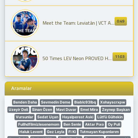
0:49
Meet the Team: Leviatán | VCT Americas 2026 | VALORANT Esports
11:03
50 Times LEV Neon PROVED He's The Best In The Game (2026 Masters MVP)
Aramalar
Benden Daha
Sevmedin Deme
Biablc93Ibq
Xohayscrxpw
Uzeyir Deli
Sinan Özen
Mavi Duvar
Emel Mira
Zeynep Başkan
Vursunlar
Sedat Uçan
Hayalperest Aski
Lütfü Gültekin
Fullhdfilmizlesenemom
Ben Senle
Aktar Pıxo
Oy Puli
Haluk Levent
Gez Leyla
Fi Ki
Tutmayan Kuponlarım