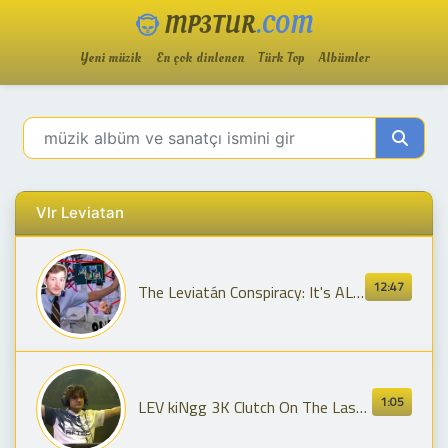
MP3TUR
.COM
Yeni müzik
En çok dinlenen
Türk Top
Albümler
Vlr Leviatan
12:47
The Leviatán Conspiracy: It's ALL THE SAME!!!!
1:05
LEV kiNgg 3K Clutch On The Last Round | Leviatán vs Vitality | VCT LOCK//IN 2023