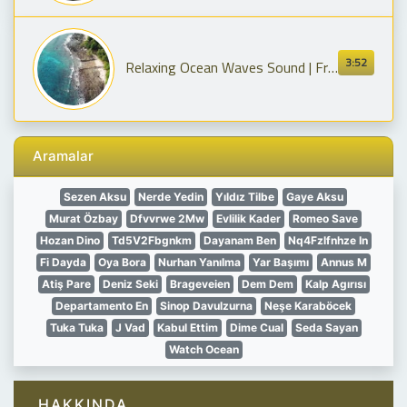
3:52
Relaxing Ocean Waves Sound | Free Music [Royalty Free No Copyright]
Aramalar
Sezen Aksu
Nerde Yedin
Yıldız Tilbe
Gaye Aksu
Murat Özbay
Dfvvrwe 2Mw
Evlilik Kader
Romeo Save
Hozan Dino
Td5V2Fbgnkm
Dayanam Ben
Nq4Fzlfnhze In
Fi Dayda
Oya Bora
Nurhan Yanılma
Yar Başımı
Annus M
Atiş Pare
Deniz Seki
Brageveien
Dem Dem
Kalp Agırısı
Departamento En
Sinop Davulzurna
Neşe Karaböcek
Tuka Tuka
J Vad
Kabul Ettim
Dime Cual
Seda Sayan
Watch Ocean
HAKKINDA