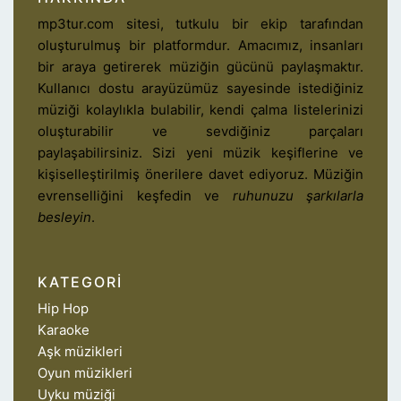
mp3tur.com sitesi, tutkulu bir ekip tarafından
oluşturulmuş bir platformdur. Amacımız, insanları
bir araya getirerek müziğin gücünü paylaşmaktır.
Kullanıcı dostu arayüzümüz sayesinde istediğiniz
müziği kolaylıkla bulabilir, kendi çalma listelerinizi
oluşturabilir ve sevdiğiniz parçaları
paylaşabilirsiniz. Sizi yeni müzik keşiflerine ve
kişiselleştirilmiş önerilere davet ediyoruz. Müziğin
evrenselliğini keşfedin ve
ruhunuzu şarkılarla
besleyin
.
KATEGORI
Hip Hop
Karaoke
Aşk müzikleri
Oyun müzikleri
Uyku müziği