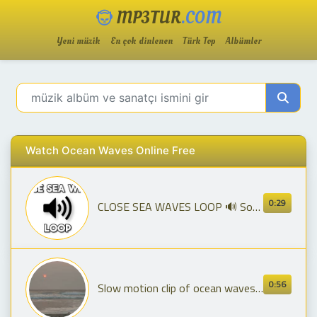
MP3TUR
.COM
Yeni müzik
En çok dinlenen
Türk Top
Albümler
Watch Ocean Waves Online Free
0:29
CLOSE SEA WAVES LOOP 🔊 Sound Effects Online 🔊 FREE Nature Music 🔊 MP3 Audio
0:56
Slow motion clip of ocean waves at sunset | Free HD Video - no copyright