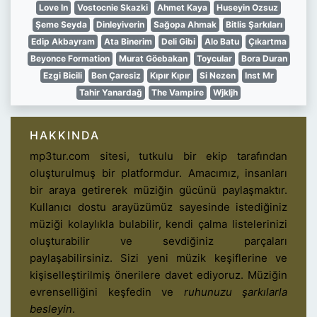
Love In
Vostocnie Skazki
Ahmet Kaya
Huseyin Ozsuz
Şeme Seyda
Dinleyiverin
Sağopa Ahmak
Bitlis Şarkıları
Edip Akbayram
Ata Binerim
Deli Gibi
Alo Batu
Çıkartma
Beyonce Formation
Murat Göebakan
Toycular
Bora Duran
Ezgi Bicili
Ben Çaresiz
Kıpır Kıpır
Si Nezen
Inst Mr
Tahir Yanardağ
The Vampire
Wjkljh
HAKKINDA
mp3tur.com sitesi, tutkulu bir ekip tarafından
oluşturulmuş bir platformdur. Amacımız, insanları
bir araya getirerek müziğin gücünü paylaşmaktır.
Kullanıcı dostu arayüzümüz sayesinde istediğiniz
müziği kolaylıkla bulabilir, kendi çalma listelerinizi
oluşturabilir ve sevdiğiniz parçaları
paylaşabilirsiniz. Sizi yeni müzik keşiflerine ve
kişiselleştirilmiş önerilere davet ediyoruz. Müziğin
evrenselliğini keşfedin ve
ruhunuzu şarkılarla
besleyin
.