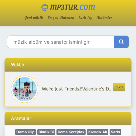
MP3TUR
.COM
Yeni müzik
En çok dinlenen
Türk Top
Albümler
Wjkljh
3:23
We’re Just Friends//Valentine’s Day Special
Aramalar
Damo Clip
Bindik Bi
Koma Kerejdax
Kıvırcık Alı
Şarkı