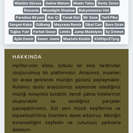
Müslüm Gürses
Gelme Matem
Moein Tolou
Deniz Zeren
Romania
Moonlight Shadow
Babymonster Hot
Paradise Biryani
Nar Çi
Yoruk Kizi
Bir Sana
Yerli Plka
Sergen Kaba
Gülbeng
Meyxana Remix
Sibel Can
Bare Gıran
Tuğba Yutr
Ferhat Gocer
Limits
Jump Madelynn
Ey Ümmet
Aylin Demir
Sanaz Joone
Mustafa Keskin
Xh0Hpc5Tyxg
HAKKINDA
mp3tur.com sitesi, tutkulu bir ekip tarafından
oluşturulmuş bir platformdur. Amacımız, insanları
bir araya getirerek müziğin gücünü paylaşmaktır.
Kullanıcı dostu arayüzümüz sayesinde istediğiniz
müziği kolaylıkla bulabilir, kendi çalma listelerinizi
oluşturabilir ve sevdiğiniz parçaları
paylaşabilirsiniz. Sizi yeni müzik keşiflerine ve
kişiselleştirilmiş önerilere davet ediyoruz. Müziğin
evrenselliğini keşfedin ve
ruhunuzu şarkılarla
besleyin
.