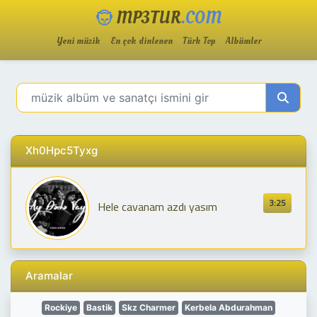
MP3TUR
.COM
Yeni müzik
En çok dinlenen
Türk Top
Albümler
Xh0Hpc5Tyxg
3:25
Hele cavanam azdı yasım
Aramalar
Rockiye
Bastik
Skz Charmer
Kerbela Abdurahman