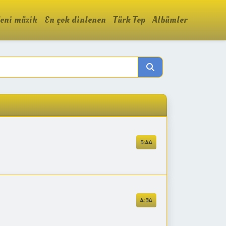
eni müzik
En çok dinlenen
Türk Top
Albümler
5:44
4:34