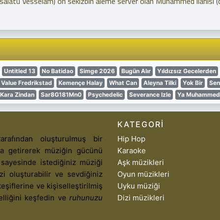
tü Vesselâm) on sekizbin aleme server olan Muhammed ilahisi (
Untitled 13
No Batidao
Simge 2026
Bugün Alır
Yıldızsız Gecelerden
Value Fredrikstad
Kemençe Halay
What Can
Aleyna Tilki
Yok Bir
Sen
Kara Zindan
Sar8G181Mn0
Psychedelic
Severance Izle
Ya Muhammed
KATEGORI
arafından oluşturulmuş bir
Hip Hop
aya getirerek müziğin gücünü
Karaoke
 sayesinde istediğiniz müziği
Aşk müzikleri
izi oluşturabilir ve sevdiğiniz
Oyun müzikleri
eşiflerine ve kişiselleştirilmiş
Uyku müziği
elliğini keşfedin ve
ruhunuzu
Dizi müzikleri