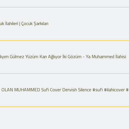
lahileri | Çocuk Şarkıları
ralıyım Gülmez Yüzüm Kan Ağlıyor İki Gözüm - Ya Muhammed İlahisi
LAN MUHAMMED Sufi Cover Dervish Silence #sufi #ilahicover #d