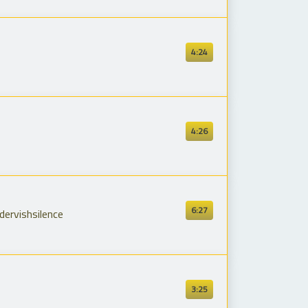
4:24
4:26
6:27
ervishsilence
3:25