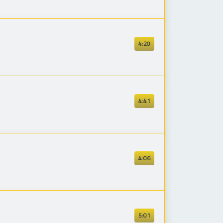
4:20
4:41
4:06
5:01