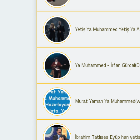
Yetiş Ya Muhammed Yetiş Ya Al
Ya Muhammed - İrfan Gürdal(Div
Murat Yaman Ya Muhammed(w
İbrahim Tatlıses Eyüp han yet