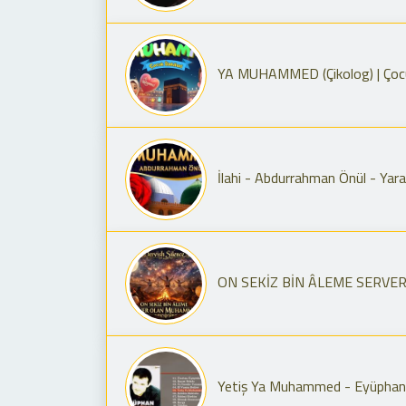
YA MUHAMMED (Çikolog) | Çocuk İ
İlahi - Abdurrahman Önül - Ya
ON SEKİZ BİN ÂLEME SERVER O
Yetiş Ya Muhammed - Eyüphan