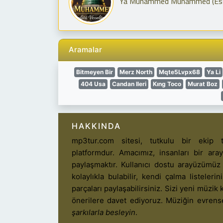
Ya Muhammed Muhammed (Essalâ
Aramalar
Bitmeyen Bir
Merz North
Mqte5Lvpx68
Ya Li
404 Usa
Candan Ileri
Kıng Toco
Murat Boz
HAKKINDA
mp3tur.com sitesi, tutkulu bir ekip t
platformdur. Amacımız, insanları bir ar
paylaşmaktır. Kullanıcı dostu arayüzümüz
kolaylıkla bulabilir, kendi çalma listelerin
parçaları paylaşabilirsiniz. Sizi yeni müzik k
önerilere davet ediyoruz. Müziğin evrens
şarkılarla besleyin
.