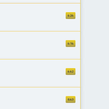
4:24
4:14
4:42
6:43