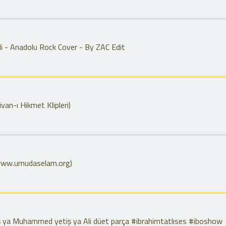
i - Anadolu Rock Cover - By ZAC Edit
an-ı Hikmet Klipleri)
ww.umudaselam.org)
iş ya Muhammed yetiş ya Ali düet parça #ibrahimtatlıses #iboshow