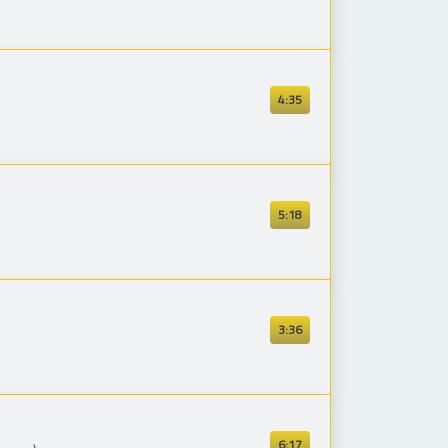
4:35
5:18
3:36
6:17