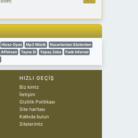
cover)
Hicaz Oyun
Mp3 Müzik
Nazarlardan Sözlerden
 Affetsen
Tayna Si
Yapay Zeka
Funk Infernal
HIZLI GEÇIŞ
Biz kimiz
İletişim
Gizlilik Politikası
Site haritası
Katkıda bulun
Sitelerimiz