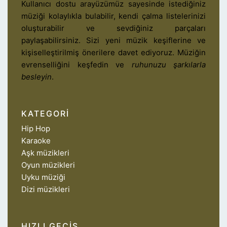
Kullanıcı dostu arayüzümüz sayesinde istediğiniz
müziği kolaylıkla bulabilir, kendi çalma listelerinizi
oluşturabilir ve sevdiğiniz parçaları
paylaşabilirsiniz. Sizi yeni müzik keşiflerine ve
kişiselleştirilmiş önerilere davet ediyoruz. Müziğin
evrenselliğini keşfedin ve
ruhunuzu şarkılarla
besleyin
.
KATEGORI
Hip Hop
Karaoke
Aşk müzikleri
Oyun müzikleri
Uyku müziği
Dizi müzikleri
HIZLI GEÇIŞ