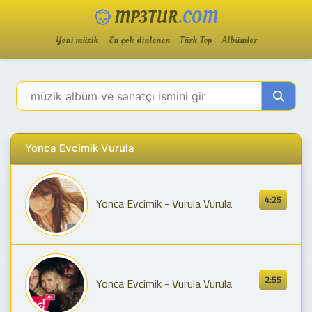
MP3TUR
.COM
Yeni müzik
En çok dinlenen
Türk Top
Albümler
Yonca Evcimik Vurula
4:25
Yonca Evcimik - Vurula Vurula
2:55
Yonca Evcimik - Vurula Vurula