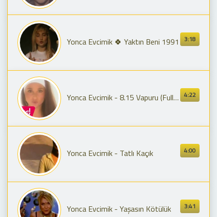
3:18
Yonca Evcimik 🍀 Yaktın Beni 1991
4:22
Yonca Evcimik - 8.15 Vapuru (Full Mix)
4:00
Yonca Evcimik - Tatlı Kaçık
3:41
Yonca Evcimik - Yaşasın Kötülük