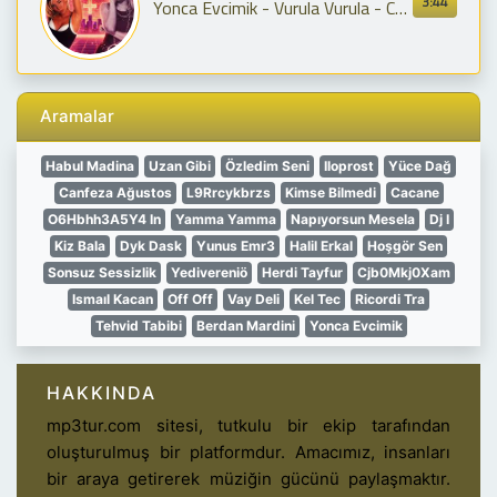
3:44
Yonca Evcimik - Vurula Vurula - Chill
Aramalar
Habul Madina
Uzan Gibi
Özledim Seni
Iloprost
Yüce Dağ
Canfeza Ağustos
L9Rrcykbrzs
Kimse Bilmedi
Cacane
O6Hbhh3A5Y4 In
Yamma Yamma
Napıyorsun Mesela
Dj I
Kiz Bala
Dyk Dask
Yunus Emr3
Halil Erkal
Hoşgör Sen
Sonsuz Sessizlik
Yedivereniö
Herdi Tayfur
Cjb0Mkj0Xam
Ismaıl Kacan
Off Off
Vay Deli
Kel Tec
Ricordi Tra
Tehvid Tabibi
Berdan Mardini
Yonca Evcimik
HAKKINDA
mp3tur.com sitesi, tutkulu bir ekip tarafından
oluşturulmuş bir platformdur. Amacımız, insanları
bir araya getirerek müziğin gücünü paylaşmaktır.