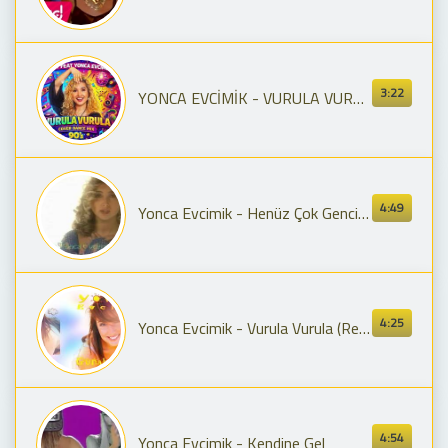
3:22
YONCA EVCİMİK - VURULA VURULA COVER REMIX / DEEP HOUSE - TÜRKÇE DEEP HOUSE - COVER REMIX
4:49
Yonca Evcimik - Henüz Çok Gencim (Seninle Olamam)
4:25
Yonca Evcimik - Vurula Vurula (Remastered)
4:54
Yonca Evcimik - Kendine Gel