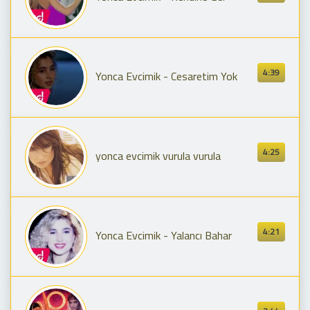
4:39
Yonca Evcimik - Cesaretim Yok
4:25
yonca evcimik vurula vurula
4:21
Yonca Evcimik - Yalancı Bahar