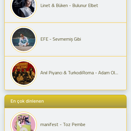
Linet & Büken - Bulunur Elbet
EFE - Sevmemiş Gibi
Anıl Piyancı & TurkodiRoma - Adam Olmaz X Yay Burcun Seni Geriyor
En çok dinlenen
manifest - Toz Pembe