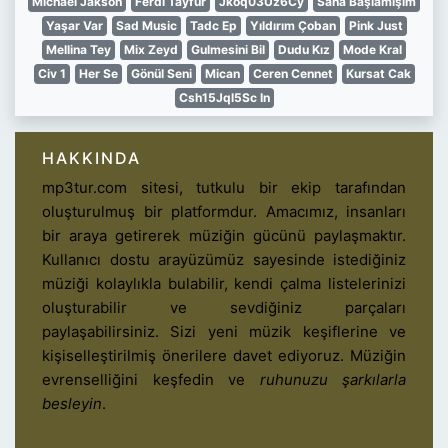
Michael Jakson
Ferdi Tayfur
Jkoq03Uz6Cy
Sana Başlamışım
Yaşar Var
Sad Music
Tadc Ep
Yıldırım Çoban
Pink Just
Mellina Tey
Mix Zeyd
Gulmesini Bil
Dudu Kız
Mode Kral
Civ 1
Her Se
Gönül Seni
Mican
Ceren Cennet
Kursat Cak
Csh15Jql5Sc In
HAKKINDA
mp3tur.com sitesi, tutkulu bir ekip tarafından
oluşturulmuş bir platformdur. Amacımız, insanları
bir araya getirerek müziğin gücünü paylaşmaktır.
Kullanıcı dostu arayüzümüz sayesinde istediğiniz
müziği kolaylıkla bulabilir, kendi çalma listelerinizi
oluşturabilir ve sevdiğiniz parçaları
paylaşabilirsiniz. Sizi yeni müzik keşiflerine ve
kişiselleştirilmiş önerilere davet ediyoruz. Müziğin
evrenselliğini keşfedin ve
ruhunuzu şarkılarla
besleyin
.