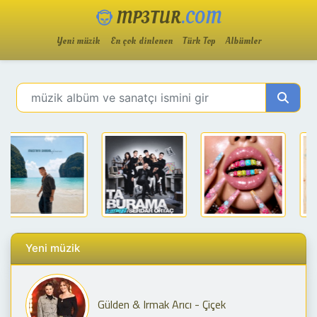
MP3TUR
.COM
Yeni müzik
En çok dinlenen
Türk Top
Albümler
Yeni müzik
Gülden & Irmak Arıcı - Çiçek