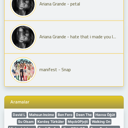
Ariana Grande - petal
Ariana Grande - hate that i made you love me
manifest - Snap
Aramalar
David L
Mahsun Incime
Ben Fero
Deen The
Havva Öğüt
Su Olsam
Kardeş Türküler
Mqcb0Pjvjti
Walking On