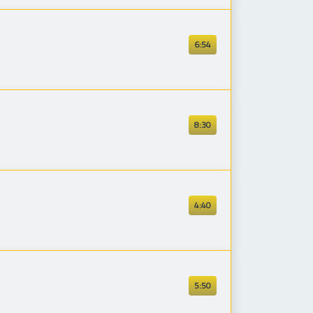
6:54
8:30
4:40
5:50