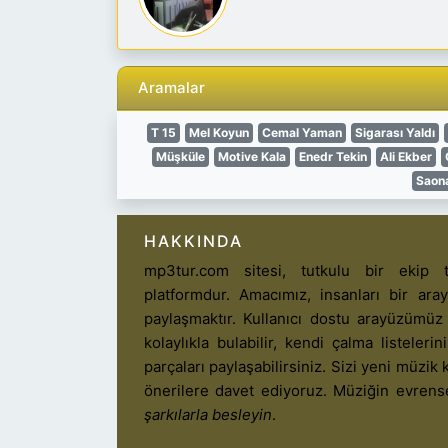
Aramalar
T 15
Mel Koyun
Cemal Yaman
Sigarası Yaldı
Müşküle
Motive Kala
Enedr Tekin
Ali Ekber
Saona
HAKKINDA
mp3tur.com sitesi, tutkulu bir ekip t
platformdur. Amacımız, insanları bir ar
paylaşmaktır. Kullanıcı dostu arayüzümüz
kolaylıkla bulabilir, kendi çalma listelerin
parçaları paylaşabilirsiniz. Sizi yeni müzik k
önerilere davet ediyoruz. Müziğin evrens
şarkılarla besleyin
.