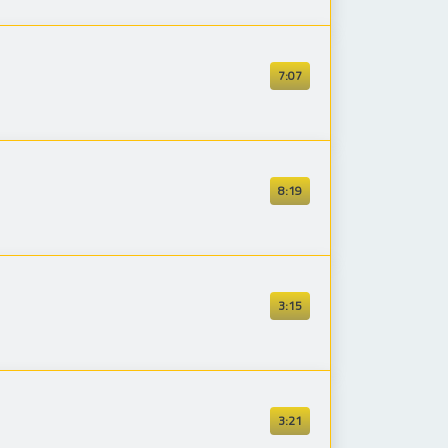
7:07
8:19
3:15
3:21