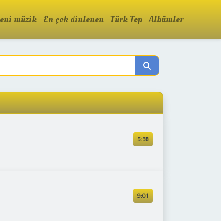
eni müzik
En çok dinlenen
Türk Top
Albümler
5:38
9:01