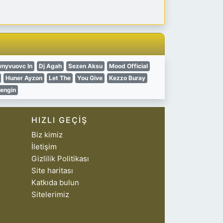
nyvuovc In
Dj Agah
Sezen Aksu
Mood Official
Huner Ayzon
Let The
You Give
Kezzo Buray
Zengin
HIZLI GEÇIŞ
Biz kimiz
İletişim
Gizlilik Politikası
Site haritası
Katkıda bulun
Sitelerimiz