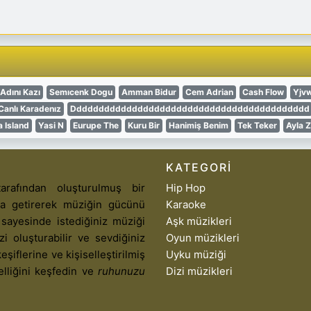
Adını Kazı
Semıcenk Dogu
Amman Bidur
Cem Adrian
Cash Flow
Yjvw
Canlı Karadenız
Ddddddddddddddddddddddddddddddddddddddddddd
 Island
Yasi N
Eurupe The
Kuru Bir
Hanimiş Benim
Tek Teker
Ayla 
KATEGORI
arafından oluşturulmuş bir
Hip Hop
aya getirerek müziğin gücünü
Karaoke
 sayesinde istediğiniz müziği
Aşk müzikleri
izi oluşturabilir ve sevdiğiniz
Oyun müzikleri
eşiflerine ve kişiselleştirilmiş
Uyku müziği
elliğini keşfedin ve
ruhunuzu
Dizi müzikleri