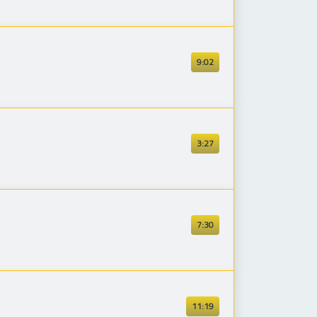
9:02
3:27
7:30
11:19