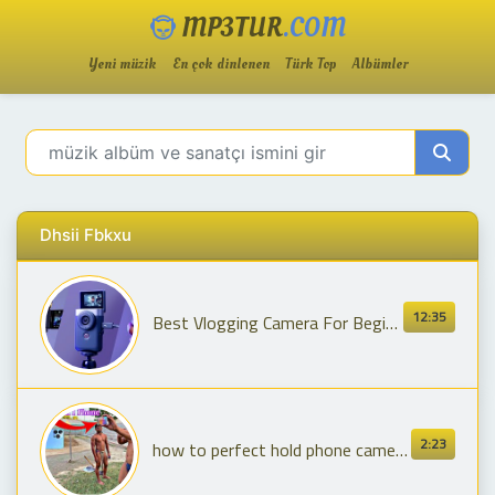
MP3TUR
.COM
Yeni müzik
En çok dinlenen
Türk Top
Albümler
Dhsii Fbkxu
12:35
Best Vlogging Camera For Beginners
2:23
how to perfect hold phone camera in hand for vlogging