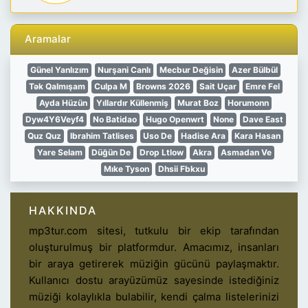
Aramalar
Günel Yanlızım
Nurşani Canlı
Mecbur Değisin
Azer Bülbül
Tək Qalmışam
Culpa M
Browns 2026
Sait Uçar
Emre Fel
Ayda Hüzün
Yıllardır Küllenmiş
Murat Boz
Horumonn
Dyw4Y6Veyf4
No Batidao
Hugo Openwrt
None
Dave East
Quz Quz
Ibrahim Tatlises
Uso De
Hadise Ara
Kara Hasan
Yare Selam
Düğün De
Drop Ltlow
Akra
Asmadan Ve
Mıke Tyson
Dhsii Fbkxu
HAKKINDA
mp3tur.com sitesi, tutkulu bir ekip tarafından
oluşturulmuş bir platformdur. Amacımız, insanları
bir araya getirerek müziğin gücünü paylaşmaktır.
Kullanıcı dostu arayüzümüz sayesinde istediğiniz
müziği kolaylıkla bulabilir, kendi çalma listelerinizi