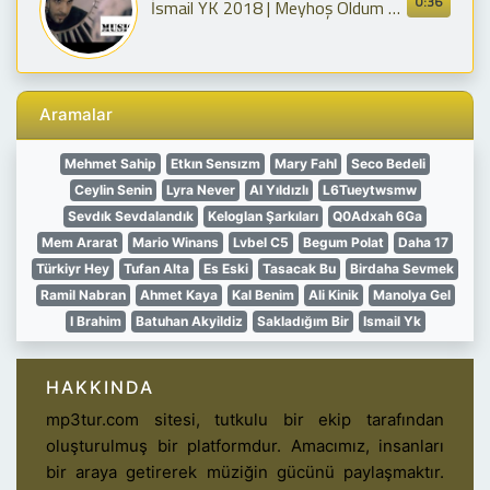
0:36
İsmail YK 2018 | Meyhoş Oldum HD (Kamera Arkası)
Aramalar
Mehmet Sahip
Etkın Sensızm
Mary Fahl
Seco Bedeli
Ceylin Senin
Lyra Never
Al Yıldızlı
L6Tueytwsmw
Sevdık Sevdalandık
Keloglan Şarkıları
Q0Adxah 6Ga
Mem Ararat
Mario Winans
Lvbel C5
Begum Polat
Daha 17
Türkiyr Hey
Tufan Alta
Es Eski
Tasacak Bu
Birdaha Sevmek
Ramil Nabran
Ahmet Kaya
Kal Benim
Ali Kinik
Manolya Gel
I Brahim
Batuhan Akyildiz
Sakladığım Bir
Ismail Yk
HAKKINDA
mp3tur.com sitesi, tutkulu bir ekip tarafından
oluşturulmuş bir platformdur. Amacımız, insanları
bir araya getirerek müziğin gücünü paylaşmaktır.