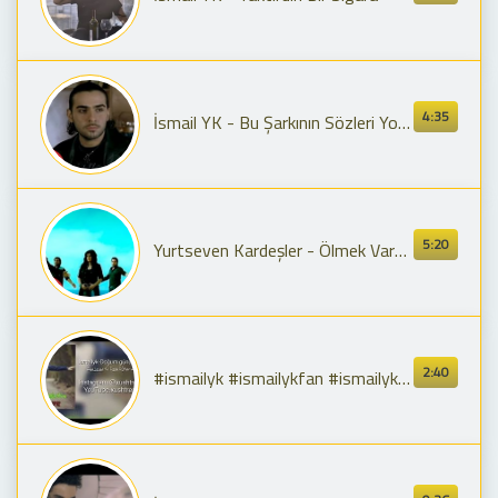
4:35
İsmail YK - Bu Şarkının Sözleri Yok (Official Video)
5:20
Yurtseven Kardeşler - Ölmek Vardır Dönmek Yoktur (Official Video)
2:40
#ismailyk #ismailykfan #ismailykremix