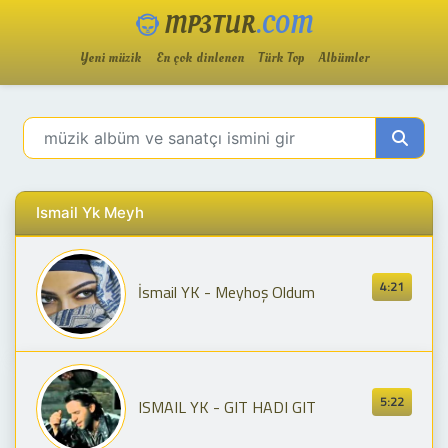
MP3TUR
.COM
Yeni müzik
En çok dinlenen
Türk Top
Albümler
Ismail Yk Meyh
4:21
İsmail YK - Meyhoş Oldum
5:22
ISMAIL YK - GIT HADI GIT