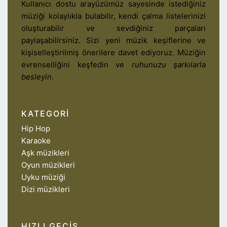
Kullanıcı dostu arayüzümüz sayesinde istediğiniz
müziği kolaylıkla bulabilir, kendi çalma listelerinizi
oluşturabilir ve sevdiğiniz parçaları
paylaşabilirsiniz. Sizi yeni müzik keşiflerine ve
kişiselleştirilmiş önerilere davet ediyoruz. Müziğin
evrenselliğini keşfedin ve
ruhunuzu şarkılarla
besleyin
.
KATEGORI
Hip Hop
Karaoke
Aşk müzikleri
Oyun müzikleri
Uyku müziği
Dizi müzikleri
HIZLI GEÇIŞ