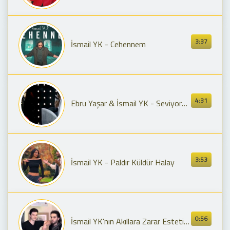
3:37
İsmail YK - Cehennem
4:31
Ebru Yaşar & İsmail YK - Seviyorum Seni (Official Video)
3:53
İsmail YK - Paldır Küldür Halay
0:56
İsmail YK'nın Akıllara Zarar Estetik Reklamı