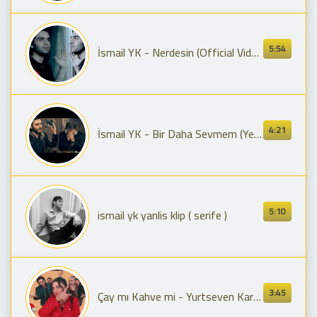
5:54
İsmail YK - Nerdesin (Official Video)
4:21
İsmail YK - Bir Daha Sevmem (Yeni Klip)
5:10
ismail yk yanlis klip ( serife )
3:45
Çay mı Kahve mi - Yurtseven Kardeşler