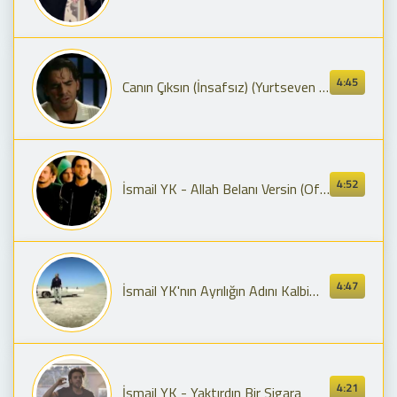
4:45
Canın Çıksın (İnsafsız) (Yurtseven Kardeşler)
4:52
İsmail YK - Allah Belanı Versin (Official Video)
4:47
İsmail YK'nın Ayrılığın Adını Kalbime Yazdım
4:21
İsmail YK - Yaktırdın Bir Sigara